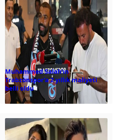
Muhammed Salah’ın
Trabzonspor’a 2 yıllık maliyeti
belli oldu