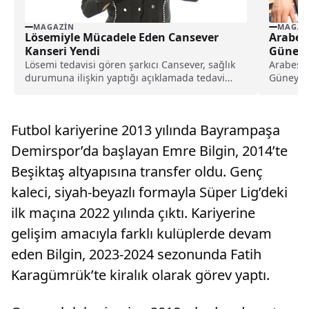
MAGAZIN
MAGAZ
Lösemiyle Mücadele Eden Cansever
Arabes
Kanseri Yendi
Güney 
Lösemi tedavisi gören şarkıcı Cansever, sağlık
Arabesk 
durumuna ilişkin yaptığı açıklamada tedavi
Güney, s
sürecinin tamamlandığını ve hastalığı
kaldırıld
atlattığını duyurdu.
Futbol kariyerine 2013 yılında Bayrampaşa
Demirspor’da başlayan Emre Bilgin, 2014’te
Beşiktaş altyapısına transfer oldu. Genç
kaleci, siyah-beyazlı formayla Süper Lig’deki
ilk maçına 2022 yılında çıktı. Kariyerine
gelişim amacıyla farklı kulüplerde devam
eden Bilgin, 2023-2024 sezonunda Fatih
Karagümrük’te kiralık olarak görev yaptı.