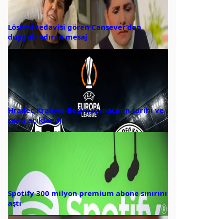
Lösemi tedavisi gören Cansever’den
duygulandıran mesaj
Hradec Kralove-Beşiktaş maçının tarihi ve
saati açıklandı
Spotify 300 milyon premium abone sınırını
aştı