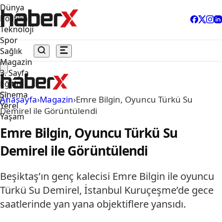
Dünya
Politika
Teknoloji
Spor
Sağlık
Magazin
3. Sayfa
Eğitim
Sinema
Anasayfa
›
Magazin
›
Emre Bilgin, Oyuncu Türkü Su
Yerel
Demirel ile Görüntülendi
Yaşam
Emre Bilgin, Oyuncu Türkü Su
Demirel ile Görüntülendi
Beşiktaş’ın genç kalecisi Emre Bilgin ile oyuncu
Türkü Su Demirel, İstanbul Kuruçeşme’de gece
saatlerinde yan yana objektiflere yansıdı.