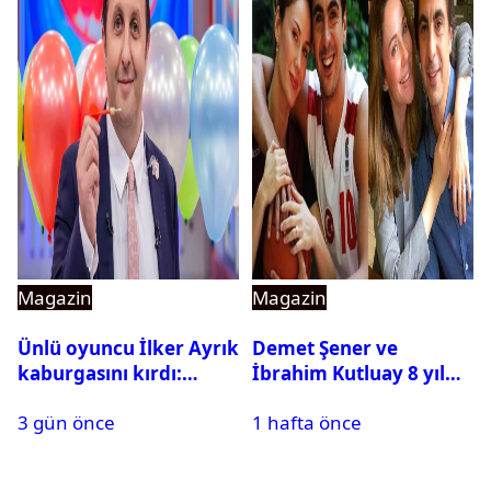
Magazin
Magazin
Ünlü oyuncu İlker Ayrık
Demet Şener ve
kaburgasını kırdı:
İbrahim Kutluay 8 yıl
Sağlık durumu nasıl?
sonra bir araya geldi:
3 gün önce
1 hafta önce
Ailece Yunanistan
tatiline gittiler