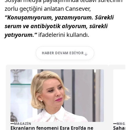
zorlu geçtiğini anlatan Cansever,
“Konuşamıyorum, yazamıyorum. Sürekli
serum ve antibiyotik alıyorum, sürekli
yatıyorum.”
ifadelerini kullandı.
HABER DEVAM EDIYOR
MAGAZIN
MAGAZ
Ekranların fenomeni Esra Erol’da ne
Şahane