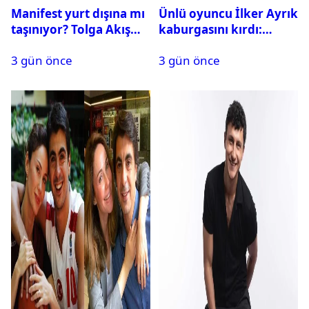
Manifest yurt dışına mı
Ünlü oyuncu İlker Ayrık
taşınıyor? Tolga Akış
kaburgasını kırdı:
son noktayı koydu
Sağlık durumu nasıl?
3 gün önce
3 gün önce