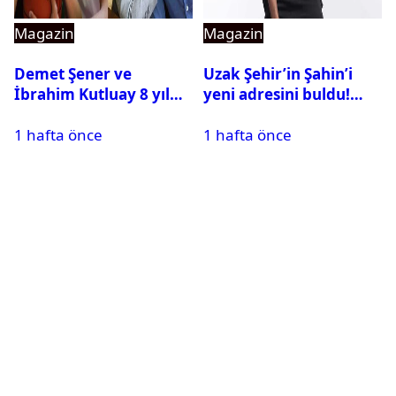
Magazin
Magazin
Demet Şener ve
Uzak Şehir’in Şahin’i
İbrahim Kutluay 8 yıl
yeni adresini buldu!
sonra bir araya geldi:
Alper Çankaya reyting
1 hafta önce
1 hafta önce
Ailece Yunanistan
rekortmeni dizide
tatiline gittiler