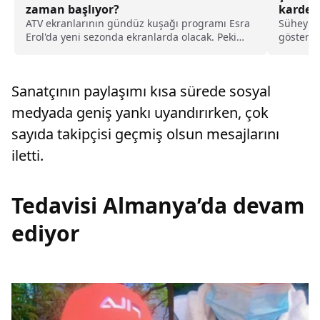
zaman başlıyor?
kardeş
ATV ekranlarının gündüz kuşağı programı Esra
Süheyl v
Erol'da yeni sezonda ekranlarda olacak. Peki
gösterisi
Esra Erol’da ne zaman başlayacak? Yeni sezon
buluşaca
ne zaman?
Sanatçının paylaşımı kısa sürede sosyal
medyada geniş yankı uyandırırken, çok
sayıda takipçisi geçmiş olsun mesajlarını
iletti.
Tedavisi Almanya’da devam
ediyor