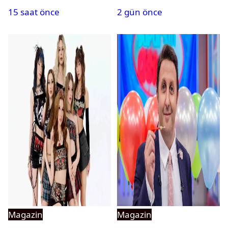
başlıyor?
kardeşlerden beklenen
15 saat önce
2 gün önce
açıklama geldi
Magazin
Magazin