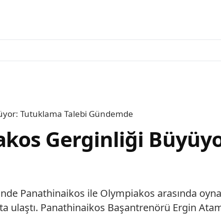
yüyor: Tutuklama Talebi Gündemde
kos Gerginliği Büyüyo
risinde Panathinaikos ile Olympiakos arasında oy
ta ulaştı. Panathinaikos Başantrenörü Ergin Ata