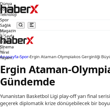
Dünya
Politika
Teknoloji
Spor
Sağlık
Magazin
3. Sayfa
Eğitim
Sinema
Yerel
Anasayfa
›
Spor
›
Ergin Ataman-Olympiakos Gerginliği Bü
Yaşam
Ergin Ataman-Olympia
Gündemde
Yunanistan Basketbol Ligi play-off yarı final se
geçerek diplomatik krize dönüşebilecek bir boyu