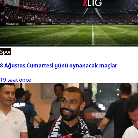
Spor
8 Ağustos Cumartesi günü oynanacak maçlar
19 saat önce