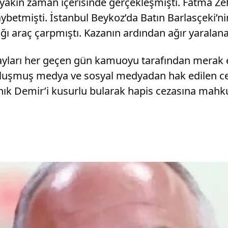
 yakın zaman içerisinde gerçekleşmişti. Fatma Ze
aybetmişti. İstanbul Beykoz’da Batın Barlasçeki’
ı araç çarpmıştı. Kazanın ardından ağır yaralanan
ları her geçen gün kamuoyu tarafından merak ed
oluşmuş medya ve sosyal medyadan hak edilen ceza
k Demir’i kusurlu bularak hapis cezasına mahk