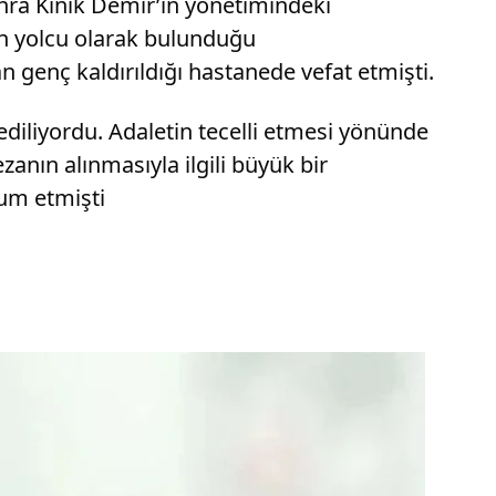
hra Kınık Demir’in yönetimindeki
nin yolcu olarak bulunduğu
 genç kaldırıldığı hastanede vefat etmişti.
iliyordu. Adaletin tecelli etmesi yönünde
nın alınmasıyla ilgili büyük bir
um etmişti