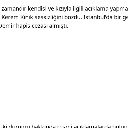
n zamandır kendisi ve kızıyla ilgili açıklama ya
in Kerem Kınık sessizliğini bozdu. İstanbul’da bir
emir hapis cezası almıştı.
 hukuki durumu hakkında resmi açıklamalarda bulu