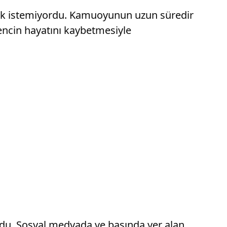
pmak istemiyordu. Kamuoyunun uzun süredir
 gencin hayatını kaybetmesiyle
ndu. Sosyal medyada ve basında yer alan