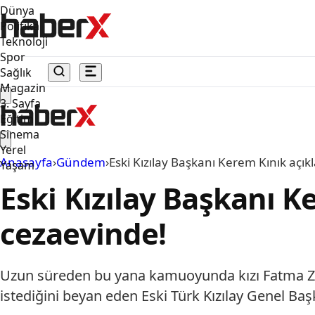
Dünya
Politika
Teknoloji
Spor
Sağlık
Magazin
3. Sayfa
Eğitim
Sinema
Yerel
Anasayfa
›
Gündem
›
Eski Kızılay Başkanı Kerem Kınık açı
Yaşam
Eski Kızılay Başkanı 
cezaevinde!
Uzun süreden bu yana kamuoyunda kızı Fatma Zehra
istediğini beyan eden Eski Türk Kızılay Genel Ba