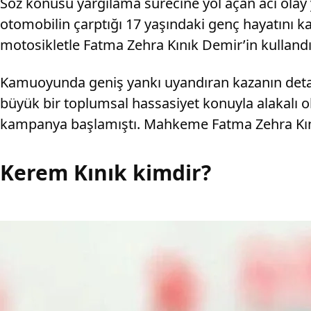
Söz konusu yargılama sürecine yol açan acı olay
otomobilin çarptığı 17 yaşındaki genç hayatını k
motosikletle Fatma Zehra Kınık Demir’in kullandığ
Kamuoyunda geniş yankı uyandıran kazanın detay
büyük bir toplumsal hassasiyet konuyla alakalı 
kampanya başlamıştı. Mahkeme Fatma Zehra Kını
Kerem Kınık kimdir?