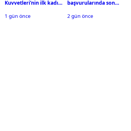
Kuvvetleri’nin ilk kadın
başvurularında son
generali Özlem
durum ne?
1 gün önce
2 gün önce
Karapınar hakkında
dikkat çeken detay
ortaya çıktı