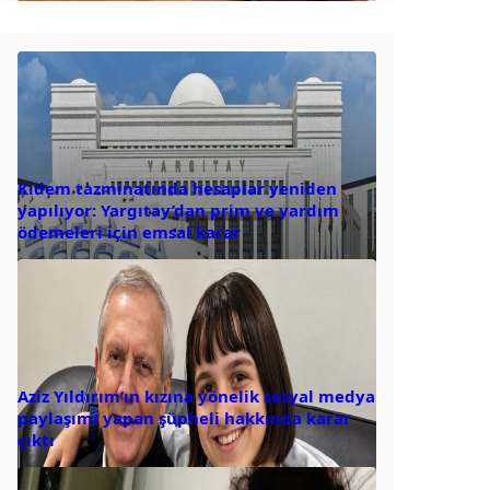
Kıdem tazminatında hesaplar yeniden
yapılıyor: Yargıtay’dan prim ve yardım
ödemeleri için emsal karar
Aziz Yıldırım’ın kızına yönelik sosyal medya
paylaşımı yapan şüpheli hakkında karar
çıktı