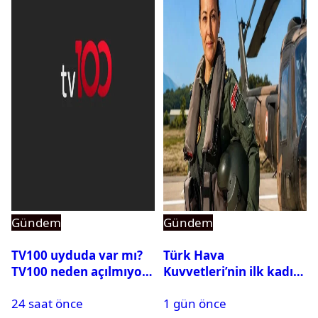
Gündem
Gündem
TV100 uyduda var mı?
Türk Hava
TV100 neden açılmıyor?
Kuvvetleri’nin ilk kadın
generali Özlem
24 saat önce
1 gün önce
Karapınar hakkında