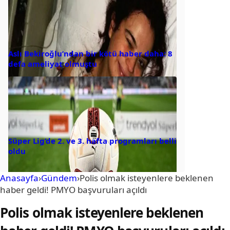
Aslı Bekiroğlu’ndan bir kötü haber daha: 8
defa ameliyat olmuştu
Süper Lig’de 2. ve 3. hafta programları belli
oldu
Anasayfa
›
Gündem
›
Polis olmak isteyenlere beklenen
haber geldi! PMYO başvuruları açıldı
Polis olmak isteyenlere beklenen