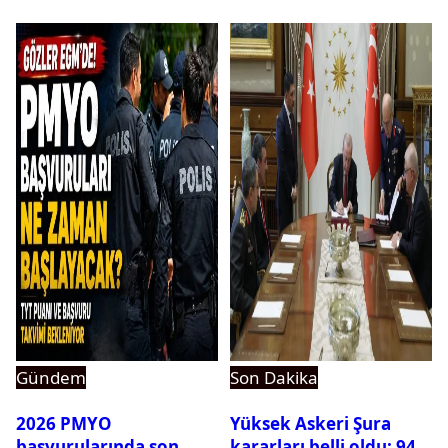
dikkat çeken detay
ortaya çıktı
Gündem
Son Dakika
2026 PMYO
Yüksek Askeri Şura
başvurularında son
kararları belli oldu: 94