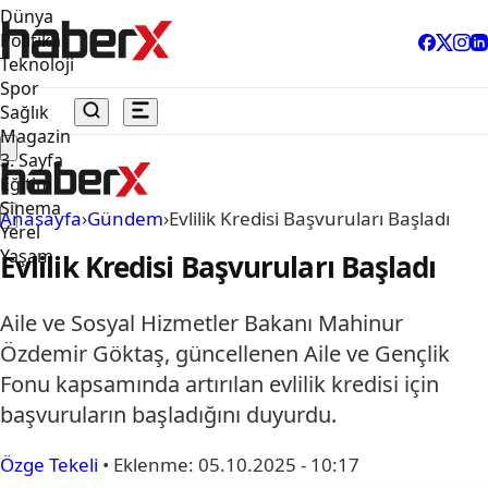
Dünya
Politika
Teknoloji
Spor
Sağlık
Magazin
3. Sayfa
Eğitim
Sinema
Anasayfa
›
Gündem
›
Evlilik Kredisi Başvuruları Başladı
Yerel
Yaşam
Evlilik Kredisi Başvuruları Başladı
Aile ve Sosyal Hizmetler Bakanı Mahinur
Özdemir Göktaş, güncellenen Aile ve Gençlik
Fonu kapsamında artırılan evlilik kredisi için
başvuruların başladığını duyurdu.
Özge Tekeli
•
Eklenme:
05.10.2025 - 10:17