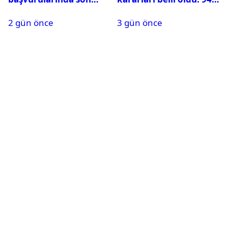
durum ne?
isim terfi etti
2 gün önce
3 gün önce