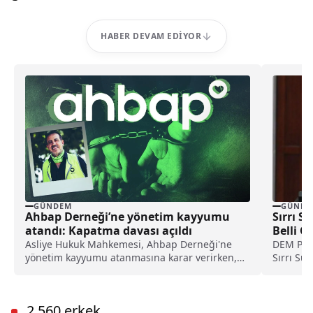
HABER DEVAM EDIYOR
GÜNDEM
GÜNDE
Ahbap Derneği’ne yönetim kayyumu
Sırrı S
atandı: Kapatma davası açıldı
Belli O
Asliye Hukuk Mahkemesi, Ahbap Derneği'ne
DEM Part
yönetim kayyumu atanmasına karar verirken,
Sırrı Sü
İstanbul Cumhuriyet Başsavcılığı ise, derneğin
hastaned
kapatılması için Asliye Hukuk Mahkemesi'ne
dava açtı.
2.560 erkek