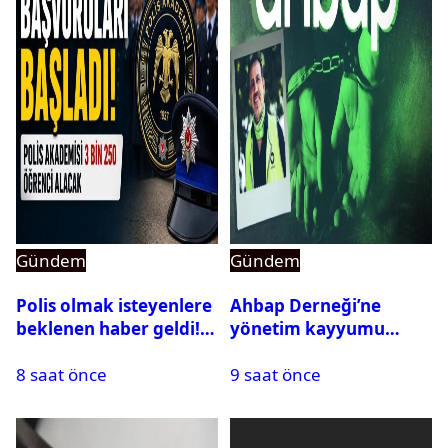
Gündem
Gündem
Polis olmak isteyenlere
Ahbap Derneği’ne
beklenen haber geldi!
yönetim kayyumu
PMYO başvuruları açıldı
atandı: Kapatma davası
8 saat önce
9 saat önce
açıldı