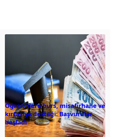
Öğrencilere burs, misafirhane ve
kırtasiye desteği: Başvurular
başladı