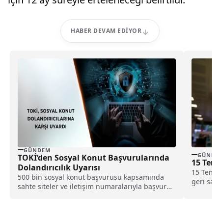
HABER DEVAM EDIYOR
GÜNDEM
GÜNDE
TOKİ’den Sosyal Konut Başvurularında
15 Tem
Dolandırıcılık Uyarısı
15 Temmu
500 bin sosyal konut başvurusu kapsamında
geri say
sahte siteler ve iletişim numaralarıyla başvuru
olan...
ücreti talep eden dolandırıcılara karşı TOKİ,
vatandaşları uyardı.