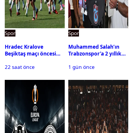
Spor
Spor
Hradec Kralove
Muhammed Salah’ın
Beşiktaş maçı öncesi
Trabzonspor’a 2 yıllık
kadrolar belli oldu! İşte
maliyeti belli oldu
22 saat önce
1 gün önce
Siyah-Beyazlıların 11’i