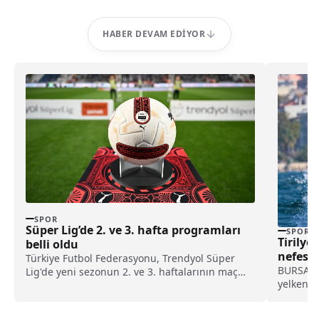
HABER DEVAM EDIYOR
SPOR
Süper Lig’de 2. ve 3. hafta programları
SPOR
Tirilye
belli oldu
nefes k
Türkiye Futbol Federasyonu, Trendyol Süper
BURSA (İ
Lig'de yeni sezonun 2. ve 3. haftalarının maç
yelken ya
programını duyurdu.