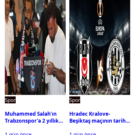
Spor
Spor
Muhammed Salah’ın
Hradec Kralove-
Trabzonspor’a 2 yıllık
Beşiktaş maçının tarihi
maliyeti belli oldu
ve saati açıklandı
1 gün önce
1 gün önce