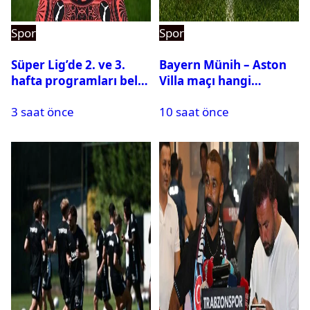
Spor
Spor
Süper Lig’de 2. ve 3.
Bayern Münih – Aston
hafta programları belli
Villa maçı hangi
oldu
kanalda? Ne zaman,
3 saat önce
10 saat önce
saat kaçta oynanacak?