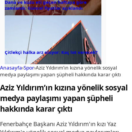
Dana ve kuzu eti geçen haftaya göre
zamlandı: Güncel fiyatlar açıklandı
Çitlekçi halka arz oluyor: Kaç lot verecek?
Anasayfa
›
Spor
›
Aziz Yıldırım’ın kızına yönelik sosyal
medya paylaşımı yapan şüpheli hakkında karar çıktı
Aziz Yıldırım’ın kızına yönelik sosyal
medya paylaşımı yapan şüpheli
hakkında karar çıktı
Fenerbahçe Başkanı Aziz Yıldırım'ın kızı Yaz