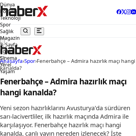
Dünya
Politika
Teknoloji
Spor
Sağlık
Magazin
3. Sayfa
Eğitim
Sinema
Anasayfa
›
Spor
›
Fenerbahçe – Admira hazırlık maçı hangi
Yerel
kanalda?
Yaşam
Fenerbahçe – Admira hazırlık maçı
hangi kanalda?
Yeni sezon hazırlıklarını Avusturya'da sürdüren
sarı-lacivertliler, ilk hazırlık maçında Admira ile
karşılaşıyor. Fenerbahçe hazırlık maçı hangi
kanalda, canlı yayın nereden izlenecek? İşte