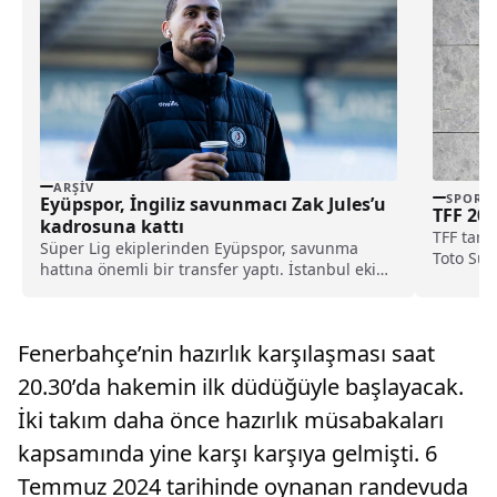
ARŞIV
SPOR
Eyüpspor, İngiliz savunmacı Zak Jules’u
TFF 202
kadrosuna kattı
TFF tara
Süper Lig ekiplerinden Eyüpspor, savunma
Toto Süpe
hattına önemli bir transfer yaptı. İstanbul ekibi,
Rotherham United formasını terleten İngiliz
stoper Zak Jules’u transfer ettiğini açıkladı.
Fenerbahçe’nin hazırlık karşılaşması saat
20.30’da hakemin ilk düdüğüyle başlayacak.
İki takım daha önce hazırlık müsabakaları
kapsamında yine karşı karşıya gelmişti. 6
Temmuz 2024 tarihinde oynanan randevuda