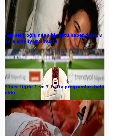
Aslı Bekiroğlu’ndan bir kötü haber daha: 8
defa ameliyat olmuştu
Süper Lig’de 2. ve 3. hafta programları belli
oldu