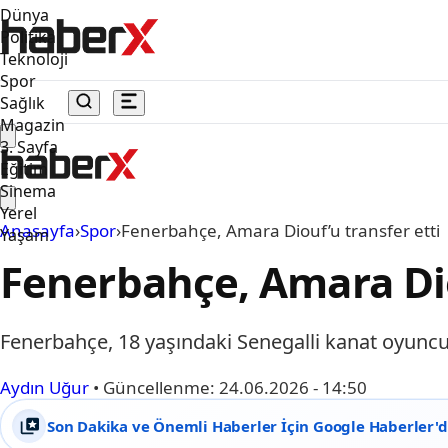
Dünya
Politika
Teknoloji
Spor
Sağlık
Magazin
3. Sayfa
Eğitim
Sinema
Yerel
Anasayfa
›
Spor
›
Fenerbahçe, Amara Diouf’u transfer etti
Yaşam
Fenerbahçe, Amara Dio
Fenerbahçe, 18 yaşındaki Senegalli kanat oyuncu
Aydın Uğur
•
Güncellenme:
24.06.2026 - 14:50
Son Dakika ve Önemli Haberler İçin Google Haberler'de