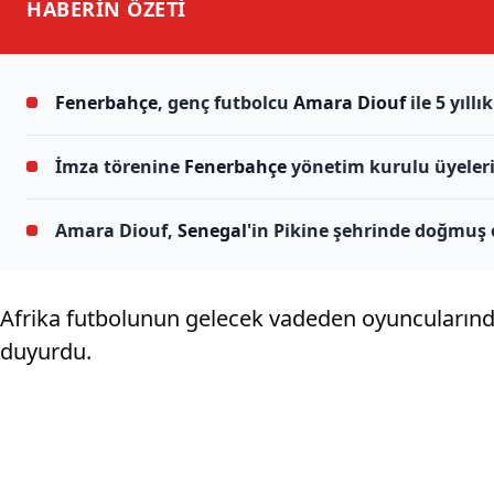
HABERİN
ÖZETİ
Fenerbahçe
, genç futbolcu
Amara Diouf
ile 5 yıll
İmza törenine
Fenerbahçe
yönetim kurulu üyeler
Amara Diouf,
Senegal
'in Pikine şehrinde doğmuş o
Afrika futbolunun gelecek vadeden oyuncularınd
duyurdu.