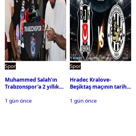
Spor
Spor
Muhammed Salah’ın
Hradec Kralove-
Trabzonspor’a 2 yıllık
Beşiktaş maçının tarihi
maliyeti belli oldu
ve saati açıklandı
1 gün önce
1 gün önce