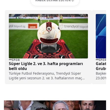
HABER DEVAM EDIYOR
SPOR
SPOR
Süper Lig’de 2. ve 3. hafta programları
Galata
belli oldu
Grubu 
Karşıl
Türkiye Futbol Federasyonu, Trendyol Süper
Başkent 
Lig'de yeni sezonun 2. ve 3. haftalarının maç
23.00'te
programını duyurdu.
Daniele 