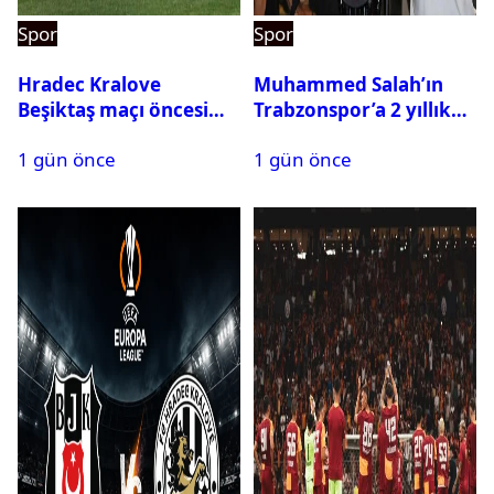
Spor
Spor
Hradec Kralove
Muhammed Salah’ın
Beşiktaş maçı öncesi
Trabzonspor’a 2 yıllık
kadrolar belli oldu! İşte
maliyeti belli oldu
1 gün önce
1 gün önce
Siyah-Beyazlıların 11’i