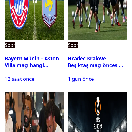
Spor
Spor
Bayern Münih – Aston
Hradec Kralove
Villa maçı hangi
Beşiktaş maçı öncesi
kanalda? Ne zaman,
kadrolar belli oldu! İşte
12 saat önce
1 gün önce
saat kaçta oynanacak?
Siyah-Beyazlıların 11’i