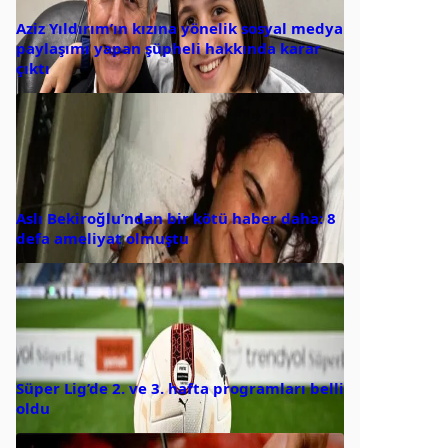
Aziz Yıldırım’ın kızına yönelik sosyal medya
paylaşımı yapan şüpheli hakkında karar
çıktı
Aslı Bekiroğlu’ndan bir kötü haber daha: 8
defa ameliyat olmuştu
Süper Lig’de 2. ve 3. hafta programları belli
oldu