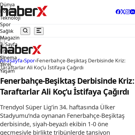
Dünya
Politika
Teknoloji
Spor
Sağlık
Magazin
3. Sayfa
Eğitim
Sinema
Anasayfa
›
Spor
›
Fenerbahçe-Beşiktaş Derbisinde Kriz:
Yerel
Taraftarlar Ali Koç’u İstifaya Çağırdı
Yaşam
Fenerbahçe-Beşiktaş Derbisinde Kriz:
Taraftarlar Ali Koç’u İstifaya Çağırdı
Trendyol Süper Lig’in 34. haftasında Ülker
Stadyumu’nda oynanan Fenerbahçe-Beşiktaş
derbisinde, siyah-beyazlı ekibin 1-0 öne
geçmesiyle birlikte tribünlerde tansiyon