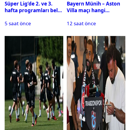
Süper Lig’de 2. ve 3.
Bayern Münih – Aston
hafta programları belli
Villa maçı hangi
oldu
kanalda? Ne zaman,
5 saat önce
12 saat önce
saat kaçta oynanacak?