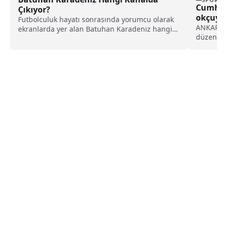
Cumhur
Çıkıyor?
okçuya 
Futbolculuk hayatı sonrasında yorumcu olarak
ANKARA (
ekranlarda yer alan Batuhan Karadeniz hangi
düzenle
kanalda çıkıyor? İşte...
ulusal s