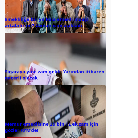
Emekliliğe bir yıl kala emekli maaşı
artabilir mi? Uzman isim açıkladı
Sigaraya yine zam geldi: Yarından itibaren
geçerli olacak
Memur emeklisine 25 bin TL ek zam için
gözler AYM’de!