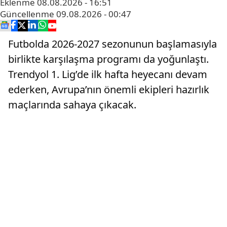
Eklenme
08.08.2026 - 16:51
Güncellenme
09.08.2026 - 00:47
Futbolda 2026-2027 sezonunun başlamasıyla
birlikte karşılaşma programı da yoğunlaştı.
Trendyol 1. Lig’de ilk hafta heyecanı devam
ederken, Avrupa’nın önemli ekipleri hazırlık
maçlarında sahaya çıkacak.