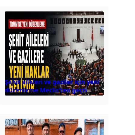
Şehit aileleri ve gaziler için yeni
düzenleme Meclis’ten geçti