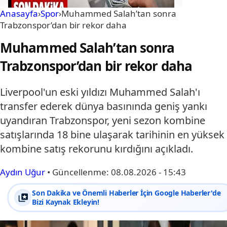
Anasayfa
›
Spor
›
Muhammed Salah’tan sonra
Trabzonspor’dan bir rekor daha
Muhammed Salah’tan sonra
Trabzonspor’dan bir rekor daha
Liverpool'un eski yıldızı Muhammed Salah'ı
transfer ederek dünya basınında geniş yankı
uyandıran Trabzonspor, yeni sezon kombine
satışlarında 18 bine ulaşarak tarihinin en yüksek
kombine satış rekorunu kırdığını açıkladı.
Aydın Uğur
•
Güncellenme:
08.08.2026 - 15:43
Son Dakika ve Önemli Haberler İçin Google Haberler'de
Bizi Kaynak Ekleyin!