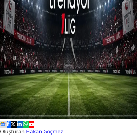
Oluşturan
Hakan Göçmez