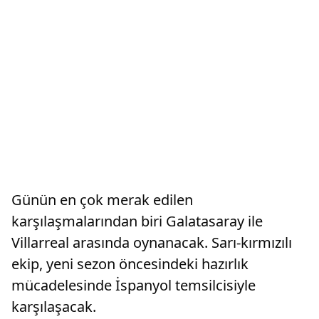
Günün en çok merak edilen
karşılaşmalarından biri Galatasaray ile
Villarreal arasında oynanacak. Sarı-kırmızılı
ekip, yeni sezon öncesindeki hazırlık
mücadelesinde İspanyol temsilcisiyle
karşılaşacak.