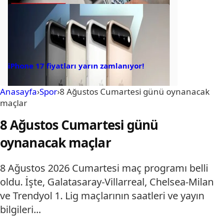
iPhone 17 fiyatları yarın zamlanıyor!
Anasayfa
›
Spor
›
8 Ağustos Cumartesi günü oynanacak
maçlar
8 Ağustos Cumartesi günü
oynanacak maçlar
8 Ağustos 2026 Cumartesi maç programı belli
oldu. İşte, Galatasaray-Villarreal, Chelsea-Milan
ve Trendyol 1. Lig maçlarının saatleri ve yayın
bilgileri...