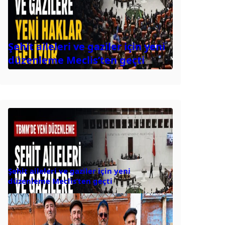
Şehit aileleri ve gaziler için yeni
düzenleme Meclis’ten geçti
Şehit aileleri ve gaziler için yeni
düzenleme Meclis’ten geçti