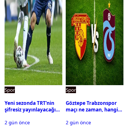
Spor
Spor
Yeni sezonda TRT’nin
Göztepe Trabzonspor
şifresiz yayınlayacağı
maçı ne zaman, hangi
maçlar belli oldu
kanalda? Salah
2 gün önce
2 gün önce
oynayacak mı?