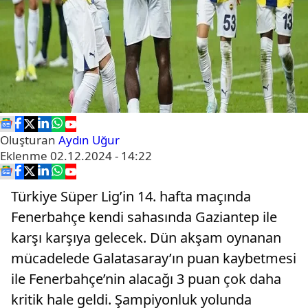
Oluşturan
Aydın Uğur
Eklenme
02.12.2024 - 14:22
Türkiye Süper Lig’in 14. hafta maçında
Fenerbahçe kendi sahasında Gaziantep ile
karşı karşıya gelecek. Dün akşam oynanan
mücadelede Galatasaray’ın puan kaybetmesi
ile Fenerbahçe’nin alacağı 3 puan çok daha
kritik hale geldi. Şampiyonluk yolunda