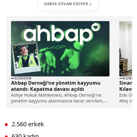
HABER DEVAM EDIYOR
GÜNDEM
GÜNDE
Ahbap Derneği’ne yönetim kayyumu
Sinan A
atandı: Kapatma davası açıldı
Kılavuz
Asliye Hukuk Mahkemesi, Ahbap Derneği'ne
Eski Ülk
yönetim kayyumu atanmasına karar verirken,
Ateş cin
İstanbul Cumhuriyet Başsavcılığı ise, derneğin
öneme...
kapatılması için Asliye Hukuk Mahkemesi'ne
dava açtı.
2.560 erkek
630 kadın