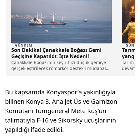
GÜNDEM
GÜNDE
Son Dakika! Çanakkale Boğazı Gemi
Tarım 
Geçişine Kapatıldı: İşte Nedeni!
yangın
Çanakkale Boğazı’nın seyir hızı düşük gemiye
Tarım ve
gerçekleştirilecek römorkör destekli müdahale
devam ed
kapsamında çift yönlü transit...
açıklama
altına a
Bu kapsamda Konyaspor’a yakınlığıyla
bilinen Konya 3. Ana Jet Üs ve Garnizon
Komutanı Tümgeneral Mete Kuş’un
talimatıyla F-16 ve Sikorsky uçuşlarının
yapıldığı ifade edildi.