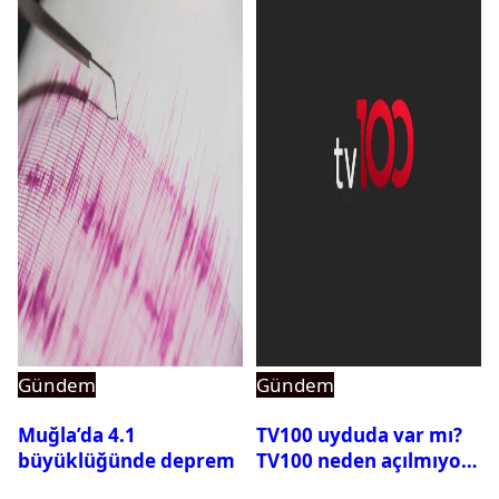
Gündem
Gündem
Muğla’da 4.1
TV100 uyduda var mı?
büyüklüğünde deprem
TV100 neden açılmıyor?