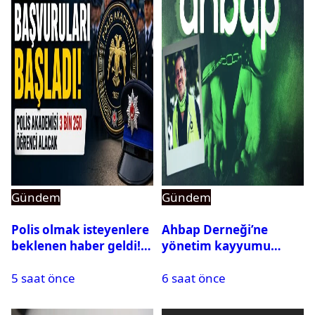
Gündem
Gündem
Polis olmak isteyenlere
Ahbap Derneği’ne
beklenen haber geldi!
yönetim kayyumu
PMYO başvuruları açıldı
atandı: Kapatma davası
5 saat önce
6 saat önce
açıldı