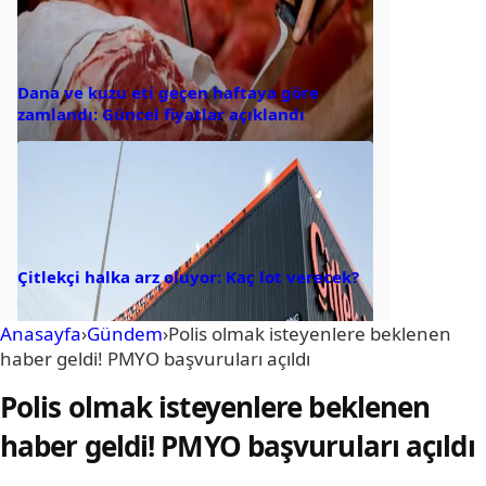
Dana ve kuzu eti geçen haftaya göre
zamlandı: Güncel fiyatlar açıklandı
Çitlekçi halka arz oluyor: Kaç lot verecek?
Anasayfa
›
Gündem
›
Polis olmak isteyenlere beklenen
haber geldi! PMYO başvuruları açıldı
Polis olmak isteyenlere beklenen
haber geldi! PMYO başvuruları açıldı