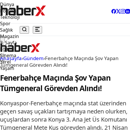
Dünya
Politika
Teknoloji
Spor
Sağlık
Magazin
3. Sayfa
Eğitim
Sinema
Anasayfa
›
Gündem
›
Fenerbahçe Maçında Şov Yapan
Yerel
Tümgeneral Görevden Alındı!
Yaşam
Fenerbahçe Maçında Şov Yapan
Tümgeneral Görevden Alındı!
Konyaspor-Fenerbahçe maçında stat üzerinden
geçen savaş uçakları tartışmaya neden olurken,
uçuşlardan sonra Konya 3. Ana Jet Üs Komutanı
Tümgeneral Mete Kuş görevden alındı. 21 Nisan