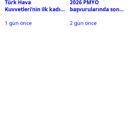
Türk Hava
2026 PMYO
Kuvvetleri’nin ilk kadın
başvurularında son
generali Özlem
durum ne?
1 gün önce
2 gün önce
Karapınar hakkında
dikkat çeken detay
ortaya çıktı