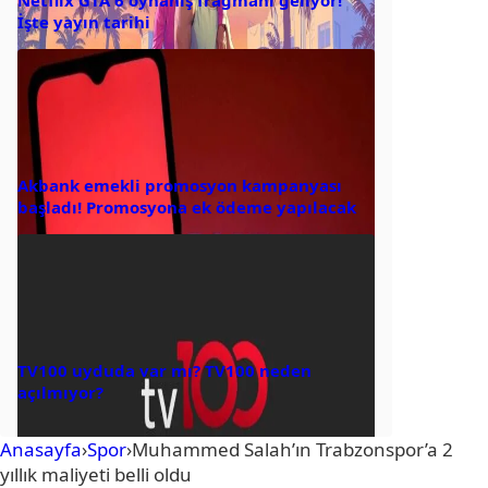
İşte yayın tarihi
Akbank emekli promosyon kampanyası
başladı! Promosyona ek ödeme yapılacak
TV100 uyduda var mı? TV100 neden
açılmıyor?
Anasayfa
›
Spor
›
Muhammed Salah’ın Trabzonspor’a 2
yıllık maliyeti belli oldu