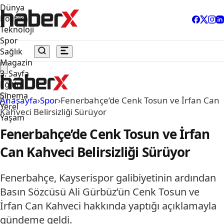
Dünya
Politika
Teknoloji
Spor
Sağlık
Magazin
3. Sayfa
Eğitim
Sinema
Anasayfa
›
Spor
›
Fenerbahçe’de Cenk Tosun ve İrfan Can
Yerel
Kahveci Belirsizliği Sürüyor
Yaşam
Fenerbahçe’de Cenk Tosun ve İrfan
Can Kahveci Belirsizliği Sürüyor
Fenerbahçe, Kayserispor galibiyetinin ardından
Basın Sözcüsü Ali Gürbüz’ün Cenk Tosun ve
İrfan Can Kahveci hakkında yaptığı açıklamayla
gündeme geldi.