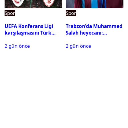
Spor
Spor
UEFA Konferans Ligi
Trabzon’da Muhammed
karşılaşmasını Türk
Salah heyecanı:
hakem yönetecek
Kombine biletler
2 gün önce
2 gün önce
tükeniyor