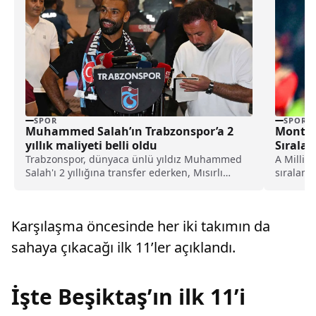
SPOR
SPOR
Muhammed Salah’ın Trabzonspor’a 2
Montell
yıllık maliyeti belli oldu
Sırala
Trabzonspor, dünyaca ünlü yıldız Muhammed
A Milli 
Salah'ı 2 yıllığına transfer ederken, Mısırlı
sıralama
futbolcunun Karadeniz ekibine 2 yıllık maliyeti
38. sıraya
belli oldu.
Karşılaşma öncesinde her iki takımın da
sahaya çıkacağı ilk 11’ler açıklandı.
İşte Beşiktaş’ın ilk 11’i