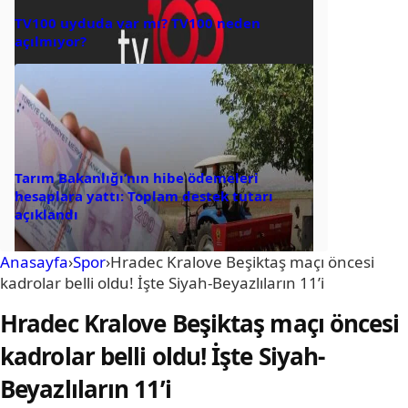
TV100 uyduda var mı? TV100 neden
açılmıyor?
Tarım Bakanlığı’nın hibe ödemeleri
hesaplara yattı: Toplam destek tutarı
açıklandı
Anasayfa
›
Spor
›
Hradec Kralove Beşiktaş maçı öncesi
kadrolar belli oldu! İşte Siyah-Beyazlıların 11’i
Hradec Kralove Beşiktaş maçı öncesi
kadrolar belli oldu! İşte Siyah-
Beyazlıların 11’i