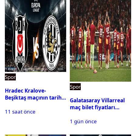
Spor
Spor
Hradec Kralove-
Beşiktaş maçının tarihi
Galatasaray Villarreal
ve saati açıklandı
maç bilet fiyatları
11 saat önce
açıklandı
1 gün önce