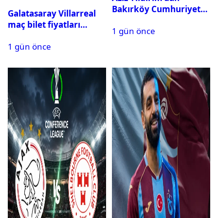
Bakırköy Cumhuriyet
Galatasaray Villarreal
Başsavcılığına suç
maç bilet fiyatları
1 gün önce
duyurusu
açıklandı
1 gün önce