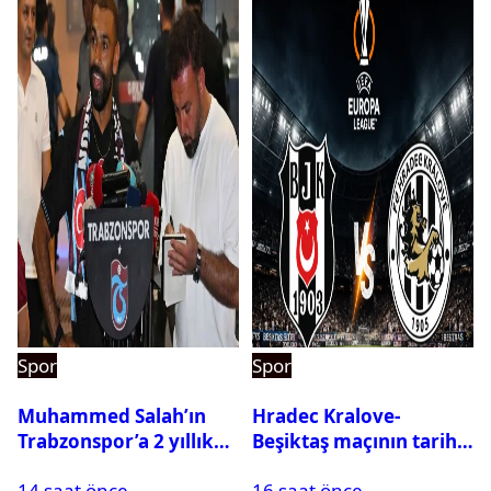
Spor
Spor
Muhammed Salah’ın
Hradec Kralove-
Trabzonspor’a 2 yıllık
Beşiktaş maçının tarihi
maliyeti belli oldu
ve saati açıklandı
14 saat önce
16 saat önce