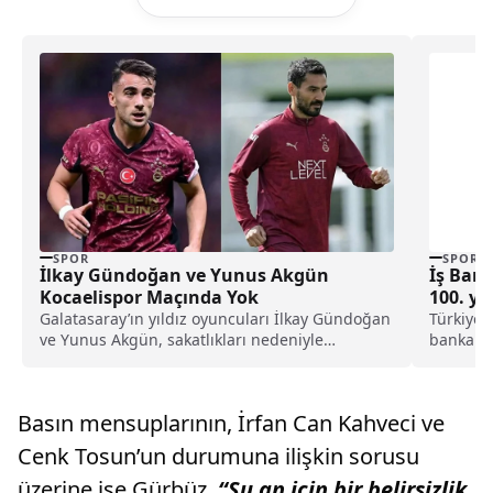
SPOR
SPOR
İlkay Gündoğan ve Yunus Akgün
İş Ban
Kocaelispor Maçında Yok
100. yı
Galatasaray’ın yıldız oyuncuları İlkay Gündoğan
Türkiye 
ve Yunus Akgün, sakatlıkları nedeniyle
bankanın
Kocaelispor deplasmanında forma
ediyor. G
giyemeyecek.
Basın mensuplarının, İrfan Can Kahveci ve
Cenk Tosun’un durumuna ilişkin sorusu
üzerine ise Gürbüz,
“Şu an için bir belirsizlik