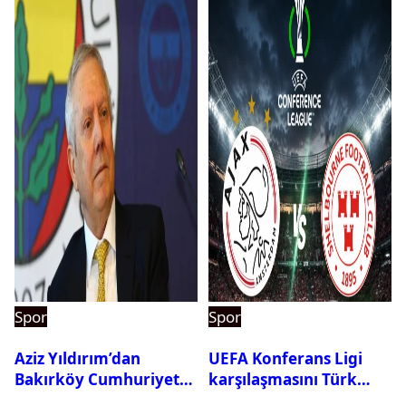
Spor
Spor
Aziz Yıldırım’dan
UEFA Konferans Ligi
Bakırköy Cumhuriyet
karşılaşmasını Türk
Başsavcılığına suç
hakem yönetecek