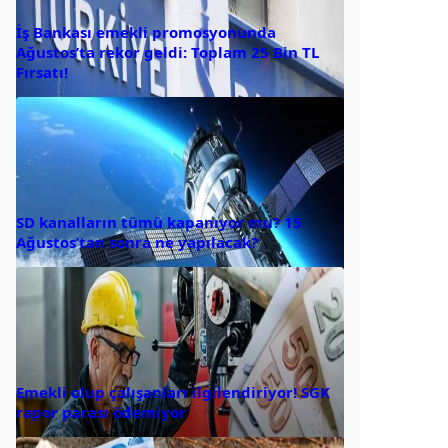
İş Bankası emekli promosyonunda
Ağustos’ta rekor geldi: Toplam 25 Bin TL
Fırsatı!
SD kanalların tümü kapanıyor mu? 15
Ağustos’tan sonra ne yapılacak?
Emekli olup çalışanları ilgilendiriyor! SGK
rapor parası ödemiyor