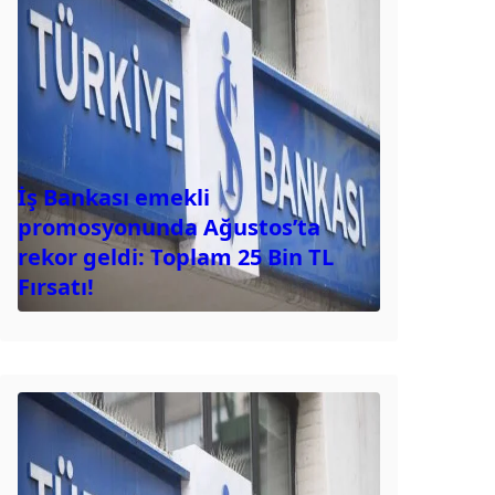
İş Bankası emekli
promosyonunda Ağustos’ta
rekor geldi: Toplam 25 Bin TL
Fırsatı!