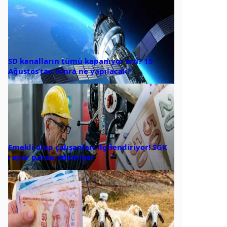
SD kanalların tümü kapanıyor mu? 15
Ağustos’tan sonra ne yapılacak?
Emekli olup çalışanları ilgilendiriyor! SGK
rapor parası ödemiyor