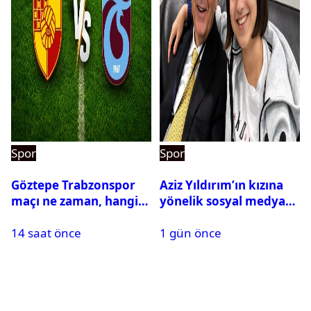
Spor
Spor
Göztepe Trabzonspor
Aziz Yıldırım’ın kızına
maçı ne zaman, hangi
yönelik sosyal medya
kanalda? Salah
paylaşımı yapan şüpheli
14 saat önce
1 gün önce
oynayacak mı?
hakkında karar çıktı