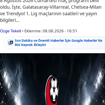
8 Ağustos 2026 Cumartesi maç programı belli
oldu. İşte, Galatasaray-Villarreal, Chelsea-Milan
ve Trendyol 1. Lig maçlarının saatleri ve yayın
bilgileri...
Özge Tekeli
•
Eklenme:
08.08.2026 - 16:51
Son Dakika ve Önemli Haberler İçin Google Haberler'de
Bizi Kaynak Ekleyin!