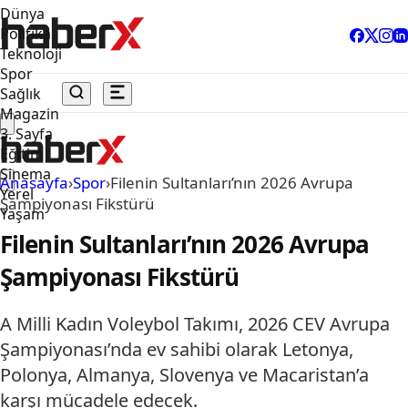
Dünya
Politika
Teknoloji
Spor
Sağlık
Magazin
3. Sayfa
Eğitim
Sinema
Anasayfa
›
Spor
›
Filenin Sultanları’nın 2026 Avrupa
Yerel
Şampiyonası Fikstürü
Yaşam
Filenin Sultanları’nın 2026 Avrupa
Şampiyonası Fikstürü
A Milli Kadın Voleybol Takımı, 2026 CEV Avrupa
Şampiyonası’nda ev sahibi olarak Letonya,
Polonya, Almanya, Slovenya ve Macaristan’a
karşı mücadele edecek.