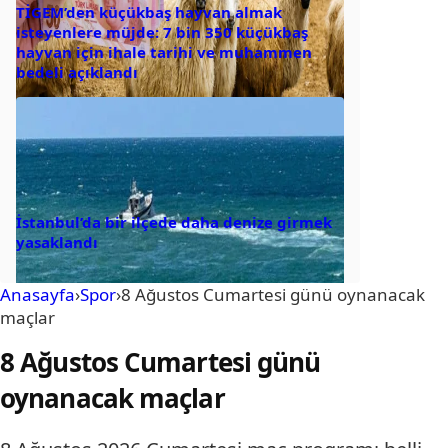
TİGEM’den küçükbaş hayvan almak
isteyenlere müjde: 7 bin 350 küçükbaş
hayvan için ihale tarihi ve muhammen
bedeli açıklandı
İstanbul’da bir ilçede daha denize girmek
yasaklandı
Anasayfa
›
Spor
›
8 Ağustos Cumartesi günü oynanacak
maçlar
8 Ağustos Cumartesi günü
oynanacak maçlar