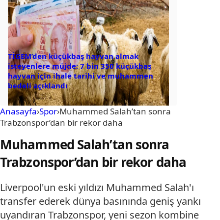
TİGEM’den küçükbaş hayvan almak
isteyenlere müjde: 7 bin 350 küçükbaş
hayvan için ihale tarihi ve muhammen
bedeli açıklandı
Anasayfa
›
Spor
›
Muhammed Salah’tan sonra
Trabzonspor’dan bir rekor daha
Muhammed Salah’tan sonra
Trabzonspor’dan bir rekor daha
Liverpool'un eski yıldızı Muhammed Salah'ı
transfer ederek dünya basınında geniş yankı
uyandıran Trabzonspor, yeni sezon kombine