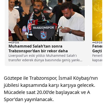
SPOR
SPOR
Muhammed Salah’tan sonra
Fenerba
Trabzonspor’dan bir rekor daha
Geçti
Liverpool'un eski yıldızı Muhammed Salah'ı
Fenerbah
transfer ederek dünya basınında geniş yankı
kapsamın
uyandıran Trabzonspor, yeni sezon kombine
lacivertl
satışlarında 18 bine ulaşarak tarihinin en
yüksek kombine satış rekorunu kırdığını
Göztepe ile Trabzonspor, İsmail Köybaşı’nın
açıkladı.
jübilesi kapsamında karşı karşıya gelecek.
Mücadele saat 20.00’de başlayacak ve A
Spor’dan yayınlanacak.