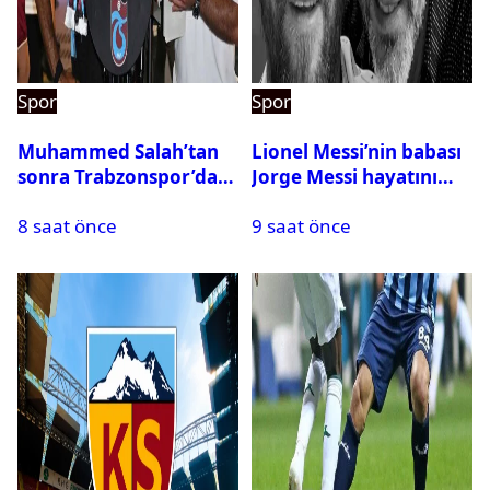
Spor
Spor
Muhammed Salah’tan
Lionel Messi’nin babası
sonra Trabzonspor’dan
Jorge Messi hayatını
bir rekor daha
kaybetti
8 saat önce
9 saat önce