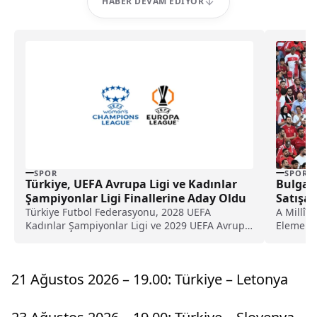
HABER DEVAM EDIYOR
SPOR
SPOR
Türkiye, UEFA Avrupa Ligi ve Kadınlar
Bulgari
Şampiyonlar Ligi Finallerine Aday Oldu
Satışa 
Türkiye Futbol Federasyonu, 2028 UEFA
A Millî 
Kadınlar Şampiyonlar Ligi ve 2029 UEFA Avrupa
Elemeler
Ligi finallerine ev sahipliği yapmak için resmî
oynayaca
adaylık başvurusunda bulundu.
sunuldu
21 Ağustos 2026 – 19.00: Türkiye – Letonya