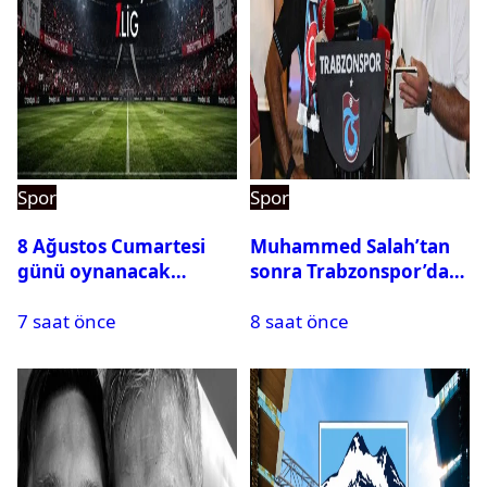
Spor
Spor
8 Ağustos Cumartesi
Muhammed Salah’tan
günü oynanacak
sonra Trabzonspor’dan
maçlar
bir rekor daha
7 saat önce
8 saat önce