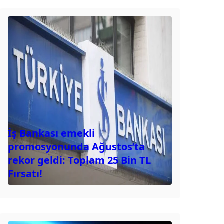
İş Bankası emekli
promosyonunda Ağustos’ta
rekor geldi: Toplam 25 Bin TL
Fırsatı!