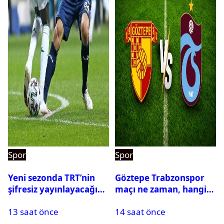
Spor
Spor
Yeni sezonda TRT’nin
Göztepe Trabzonspor
şifresiz yayınlayacağı
maçı ne zaman, hangi
maçlar belli oldu
kanalda? Salah
13 saat önce
14 saat önce
oynayacak mı?