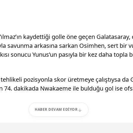
lmaz’ın kaydettiği golle öne geçen Galatasaray, de
 savunma arkasına sarkan Osimhen, sert bir vuruş
tkısı sonucu Yunus’un pasıyla bir kez daha topla
aç tehlikeli pozisyonla skor üretmeye çalıştıysa d
 74. dakikada Nwakaeme ile bulduğu gol ise ofsay
HABER DEVAM EDIYOR