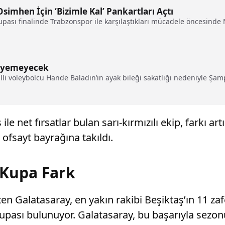
Osimhen İçin ‘Bizimle Kal’ Pankartları Açtı
upası finalinde Trabzonspor ile karşılaştıkları mücadele öncesinde Ni
Giyemeyecek
i voleybolcu Hande Baladın’ın ayak bileği sakatlığı nedeniyle Şamp
 net fırsatlar bulan sarı-kırmızılı ekip, farkı a
ofsayt bayrağına takıldı.
8 Kupa Fark
 Galatasaray, en yakın rakibi Beşiktaş’ın 11 zafe
Kupası bulunuyor. Galatasaray, bu başarıyla sezo