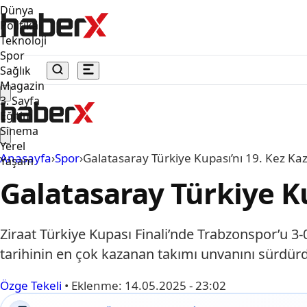
Dünya
Politika
Teknoloji
Spor
Sağlık
Magazin
3. Sayfa
Eğitim
Sinema
Yerel
Anasayfa
›
Spor
›
Galatasaray Türkiye Kupası’nı 19. Kez Ka
Yaşam
Galatasaray Türkiye Ku
Ziraat Türkiye Kupası Finali’nde Trabzonspor’u 3
tarihinin en çok kazanan takımı unvanını sürdür
Özge Tekeli
•
Eklenme:
14.05.2025 - 23:02