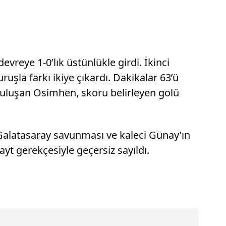
vreye 1-0’lık üstünlükle girdi. İkinci
la farkı ikiye çıkardı. Dakikalar 63’ü
 buluşan Osimhen, skoru belirleyen golü
a Galatasaray savunması ve kaleci Günay’ın
t gerekçesiyle geçersiz sayıldı.