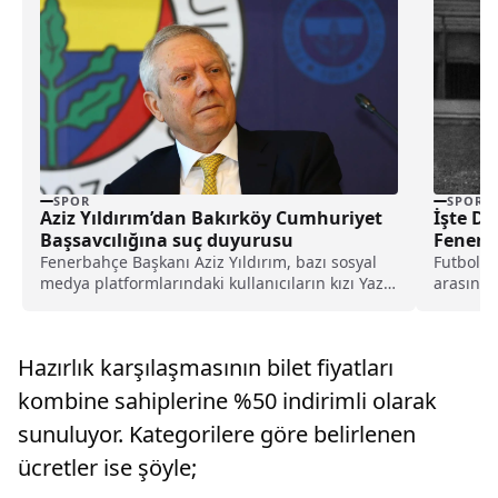
SPOR
SPOR
Aziz Yıldırım’dan Bakırköy Cumhuriyet
İşte Dü
Başsavcılığına suç duyurusu
Fenerba
Sırada
Fenerbahçe Başkanı Aziz Yıldırım, bazı sosyal
Futbolse
medya platformlarındaki kullanıcıların kızı Yaz
arasında
Yıldırım'a ilişkin saldırısına yönelik suç
futbolun
duyurusunda bulundu.
Hazırlık karşılaşmasının bilet fiyatları
kombine sahiplerine %50 indirimli olarak
sunuluyor. Kategorilere göre belirlenen
ücretler ise şöyle;