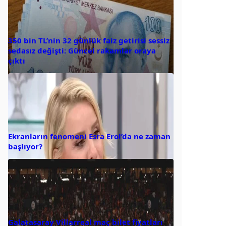
350 bin TL’nin 32 günlük faiz getirisi sessiz
sedasız değişti: Güncel rakamlar oraya
çıktı
Ekranların fenomeni Esra Erol’da ne zaman
başlıyor?
Galatasaray Villarreal maç bilet fiyatları