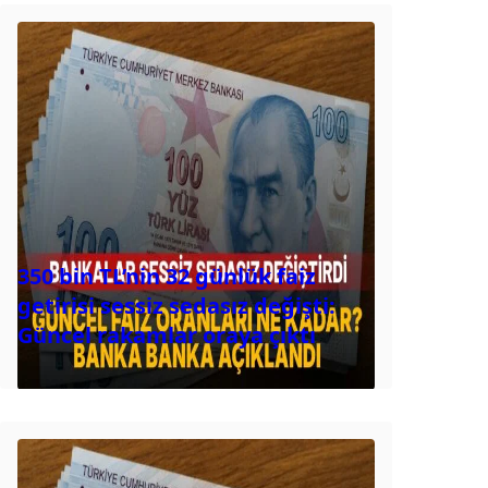
350 bin TL’nin 32 günlük faiz
getirisi sessiz sedasız değişti:
Güncel rakamlar oraya çıktı