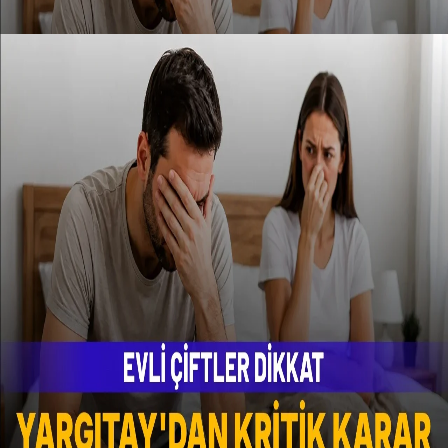
TV100 uyduda var mı? TV100
neden açılmıyor?
1
2
3
4
5
6
7
8
9
10
11
12
13
14
15
16
17
18
19
20