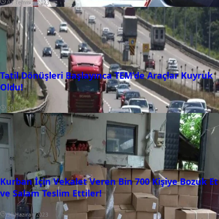
01 Temmuz 2023
Tatil Dönüşleri Başlayınca TEM’de Araçlar Kuyruk
Oldu!
30 Haziran 2023
Kurban İçin Vekalet Veren Bin 700 Kişiye Bozuk Et
ve Salam Teslim Ettiler!
30 Haziran 2023