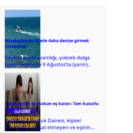
İstanbul’da bir ilçede daha denize girmek
yasaklandı
Beykoz Kaymakamlığı, yüksek dalga
boyu nedeniyle 9 Ağustos’ta (yarın)
ilçede denize girmenin yasaklandığını
açıkladı.
Yargıtay’dan ter kokan eş kararı: Tam kusurlu
bulundu
Yargıtay 2. Hukuk Dairesi, kişisel
temizliğine dikkat etmeyen ve eşinin