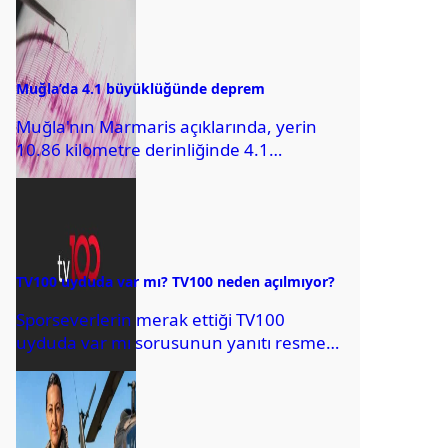
Cumhuriyet Başsavcılığı ise, derneğin
kapatılması için Asliye...
Muğla’da 4.1 büyüklüğünde deprem
Muğla'nın Marmaris açıklarında, yerin
10.86 kilometre derinliğinde 4.1
büyüklüğünde deprem olduğu öğrenildi.
Depremin saat 10.10'da gerçekleştiği
ifade edildi.
TV100 uyduda var mı? TV100 neden açılmıyor?
Sporseverlerin merak ettiği TV100
uyduda var mı sorusunun yanıtı resmen
açıklandı. Peki, sinyal sorunu yaşayanlar
ne yapacak? İşte...