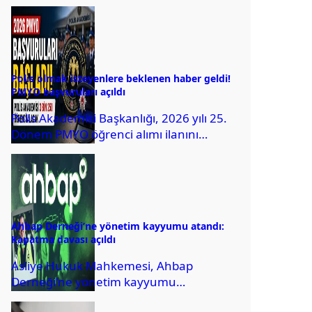
uyarılarına rağmen duş almayarak
sürekli ter kokan kocayı...
Polis olmak isteyenlere beklenen haber geldi!
PMYO başvuruları açıldı
Polis Akademisi Başkanlığı, 2026 yılı 25.
Dönem PMYO öğrenci alımı ilanını
yayımladı. Toplam 3 bin 250 öğrenci
alınacak...
Ahbap Derneği’ne yönetim kayyumu atandı:
Kapatma davası açıldı
Asliye Hukuk Mahkemesi, Ahbap
Derneği'ne yönetim kayyumu
atanmasına karar verirken, İstanbul