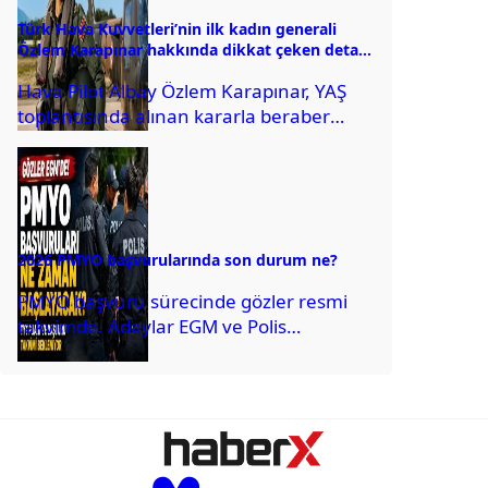
Türk Hava Kuvvetleri’nin ilk kadın generali
Özlem Karapınar hakkında dikkat çeken detay
ortaya çıktı
Hava Pilot Albay Özlem Karapınar, YAŞ
toplantısında alınan kararla beraber
tuğgeneral rütbesine terfi edilmiş ve
böylece, Türk Hava...
2026 PMYO başvurularında son durum ne?
PMYO başvuru sürecinde gözler resmi
takvimde. Adaylar EGM ve Polis
Akademisi'nin resmi duyurusunu
bekliyor.