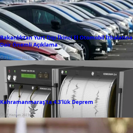
Bakanlıktan Yurt Dışı İkinci El Otomobil İthalatına
Dair Önemli Açıklama
29 Haziran 2023
Kahramanmaraş’ta 4.3’lük Deprem
29 Haziran 2023