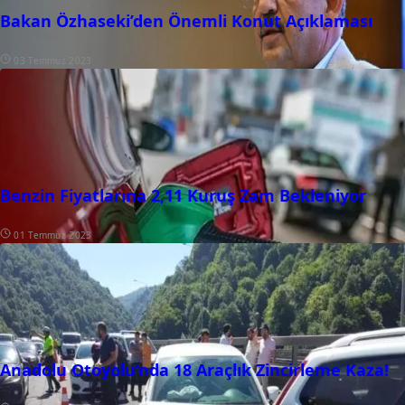
Bakan Özhaseki’den Önemli Konut Açıklaması
03 Temmuz 2023
Benzin Fiyatlarına 2,11 Kuruş Zam Bekleniyor
01 Temmuz 2023
Anadolu Otoyolu’nda 18 Araçlık Zincirleme Kaza!