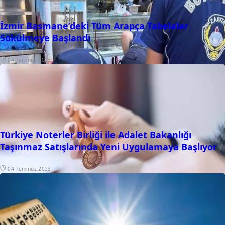
İzmir Basmane’deki Tüm Arapça Tabelalar
Sökülmeye Başlandı
04 Temmuz 2023
Türkiye Noterler Birliği ile Adalet Bakanlığı
Taşınmaz Satışlarında Yeni Uygulamaya Başlıyor
04 Temmuz 2023