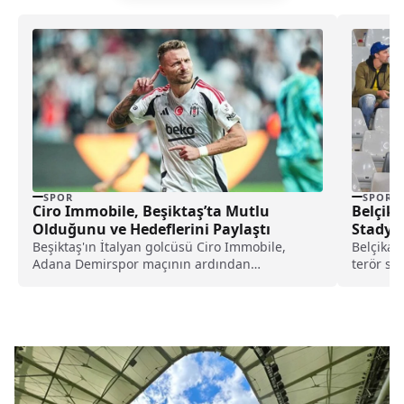
SPOR
SPOR
Ciro Immobile, Beşiktaş’ta Mutlu
Belçika
Olduğunu ve Hedeflerini Paylaştı
Stadyu
Beşiktaş'ın İtalyan golcüsü Ciro Immobile,
Belçika'n
Adana Demirspor maçının ardından
terör sa
geleceğiyle ilgili çıkan iddialara yanıt...
İsveç maç