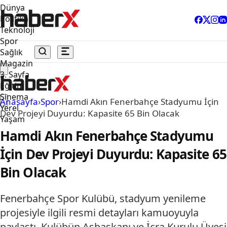
Dünya
Politika
Teknoloji
Spor
Sağlık
Magazin
3. Sayfa
Eğitim
Sinema
Anasayfa
›
Spor
›
Hamdi Akın Fenerbahçe Stadyumu İçin
Yerel
Dev Projeyi Duyurdu: Kapasite 65 Bin Olacak
Yaşam
Hamdi Akın Fenerbahçe Stadyumu
İçin Dev Projeyi Duyurdu: Kapasite 65
Bin Olacak
Fenerbahçe Spor Kulübü, stadyum yenileme
projesiyle ilgili resmi detayları kamuoyuyla
paylaştı. Kulübün Asbaşkanı ve İcra Kurulu Üyesi