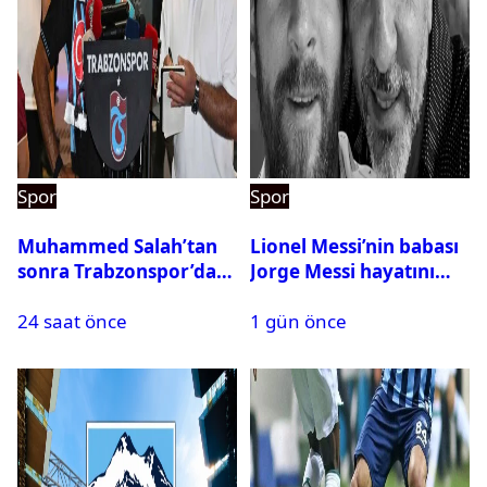
Spor
Spor
Muhammed Salah’tan
Lionel Messi’nin babası
sonra Trabzonspor’dan
Jorge Messi hayatını
bir rekor daha
kaybetti
24 saat önce
1 gün önce