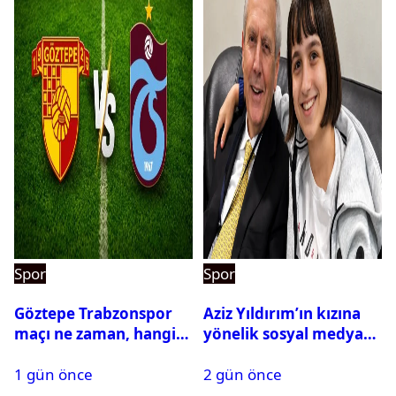
Spor
Spor
Göztepe Trabzonspor
Aziz Yıldırım’ın kızına
maçı ne zaman, hangi
yönelik sosyal medya
kanalda? Salah
paylaşımı yapan şüpheli
1 gün önce
2 gün önce
oynayacak mı?
hakkında karar çıktı