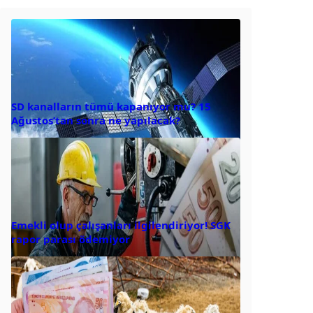
SD kanalların tümü kapanıyor mu? 15
Ağustos’tan sonra ne yapılacak?
Emekli olup çalışanları ilgilendiriyor! SGK
rapor parası ödemiyor