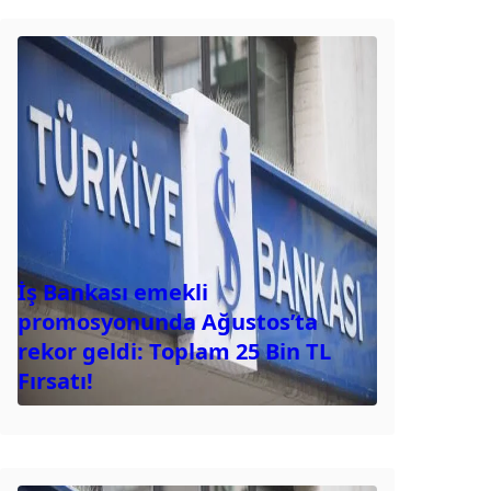
İş Bankası emekli
promosyonunda Ağustos’ta
rekor geldi: Toplam 25 Bin TL
Fırsatı!