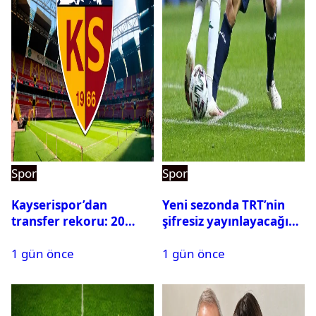
Spor
Spor
Kayserispor’dan
Yeni sezonda TRT’nin
transfer rekoru: 20
şifresiz yayınlayacağı
saatte 15 transfer
maçlar belli oldu
1 gün önce
1 gün önce