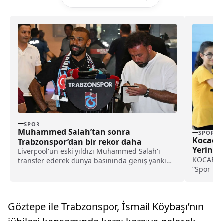
SPOR
Muhammed Salah’tan sonra
SPOR
Kocaeli
Trabzonspor’dan bir rekor daha
Yerind
Liverpool'un eski yıldızı Muhammed Salah'ı
KOCAELİ 
transfer ederek dünya basınında geniş yankı
“Spor Ke
uyandıran Trabzonspor, yeni sezon kombine
için çocu
satışlarında 18 bine ulaşarak tarihinin en
yüksek kombine satış rekorunu kırdığını
açıkladı.
Göztepe ile Trabzonspor, İsmail Köybaşı’nın