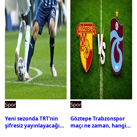
Spor
Spor
Yeni sezonda TRT’nin
Göztepe Trabzonspor
şifresiz yayınlayacağı
maçı ne zaman, hangi
maçlar belli oldu
kanalda? Salah