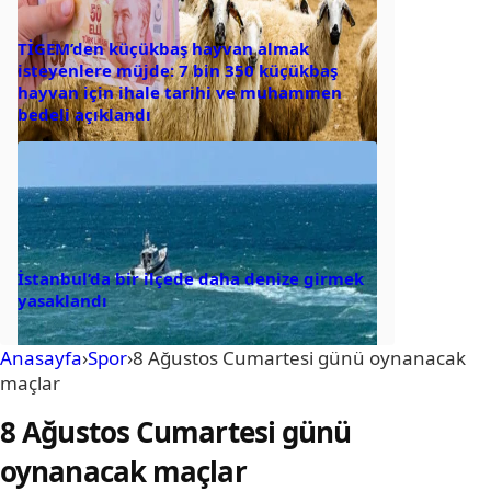
TİGEM’den küçükbaş hayvan almak
isteyenlere müjde: 7 bin 350 küçükbaş
hayvan için ihale tarihi ve muhammen
bedeli açıklandı
İstanbul’da bir ilçede daha denize girmek
yasaklandı
Anasayfa
›
Spor
›
8 Ağustos Cumartesi günü oynanacak
maçlar
8 Ağustos Cumartesi günü
oynanacak maçlar