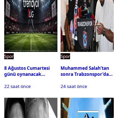
Spor
Spor
8 Ağustos Cumartesi
Muhammed Salah’tan
günü oynanacak
sonra Trabzonspor’dan
maçlar
bir rekor daha
22 saat önce
24 saat önce