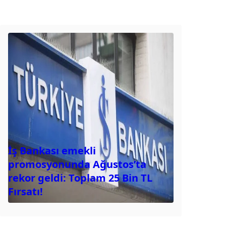
İş Bankası emekli
promosyonunda Ağustos’ta
rekor geldi: Toplam 25 Bin TL
Fırsatı!