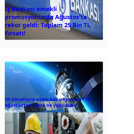
İş Bankası emekli
promosyonunda Ağustos’ta
rekor geldi: Toplam 25 Bin TL
Fırsatı!
SD kanalların tümü kapanıyor mu? 15
Ağustos’tan sonra ne yapılacak?