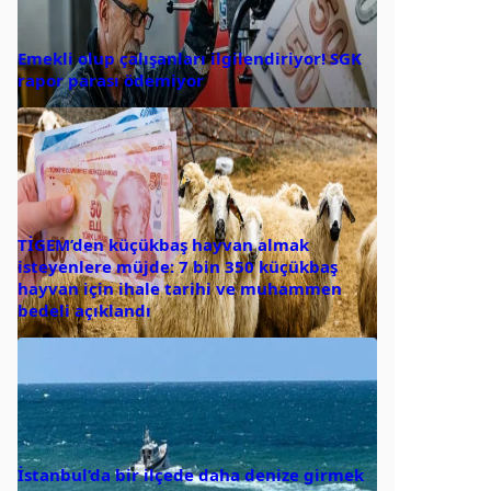
Emekli olup çalışanları ilgilendiriyor! SGK
rapor parası ödemiyor
TİGEM’den küçükbaş hayvan almak
isteyenlere müjde: 7 bin 350 küçükbaş
hayvan için ihale tarihi ve muhammen
bedeli açıklandı
İstanbul’da bir ilçede daha denize girmek