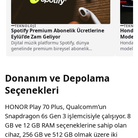
TEKNOLOJI
TEKNOL
Spotify Premium Abonelik Ücretlerine
Honda, 
Eylül’de Zam Geliyor
Modelle
Dijital müzik platformu Spotify, dünya
Honda, 2
genelinde premium bireysel abonelik
modeller
ücretlerinde artışa gidileceğini açıkladı.
Şirket, 2
Yapılan...
tanıtmayı
Donanım ve Depolama
Seçenekleri
HONOR Play 70 Plus, Qualcomm’un
Snapdragon 6s Gen 3 işlemcisiyle çalışıyor. 8
GB ve 12 GB RAM seçeneklerine sahip olan
cihaz, 256 GB ve 512 GB olmak üzere iki