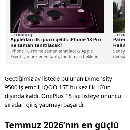
TEKNOLOJI
TEKNOL
Apple’dan ilk ipucu geldi: iPhone 18 Pro
Patent 
ne zaman tanıtılacak?
Halind
iPhone 18 Pro ne zaman tanıtılacak? Apple
Sanayi v
Event için beklenen tarih, tanıtılması beklenen
değişim 
ürünler ve son gelişmeler haberimizde.
amacıyla 
Geçtiğimiz ay listede bulunan Dimensity
9500 işlemcili iQOO 15T bu kez ilk 10’un
dışında kaldı. OnePlus 15 ise listeye onuncu
sıradan giriş yapmayı başardı.
Temmuz 2026’nın en güçlü