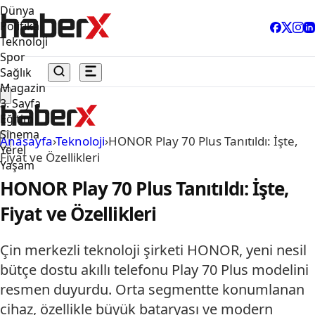
Dünya
Politika
Teknoloji
Spor
Sağlık
Magazin
3. Sayfa
Eğitim
Sinema
Anasayfa
›
Teknoloji
›
HONOR Play 70 Plus Tanıtıldı: İşte,
Yerel
Fiyat ve Özellikleri
Yaşam
HONOR Play 70 Plus Tanıtıldı: İşte,
Fiyat ve Özellikleri
Çin merkezli teknoloji şirketi HONOR, yeni nesil
bütçe dostu akıllı telefonu Play 70 Plus modelini
resmen duyurdu. Orta segmentte konumlanan
cihaz, özellikle büyük bataryası ve modern