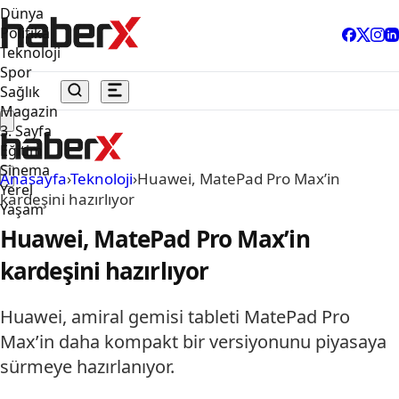
Dünya
Politika
Teknoloji
Spor
Sağlık
Magazin
3. Sayfa
Eğitim
Sinema
Anasayfa
›
Teknoloji
›
Huawei, MatePad Pro Max’in
Yerel
kardeşini hazırlıyor
Yaşam
Huawei, MatePad Pro Max’in
kardeşini hazırlıyor
Huawei, amiral gemisi tableti MatePad Pro
Max’in daha kompakt bir versiyonunu piyasaya
sürmeye hazırlanıyor.