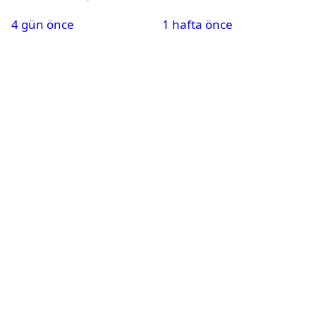
Watch Ultra ilk kez
belli oldu
4 gün önce
1 hafta önce
görüntülendi