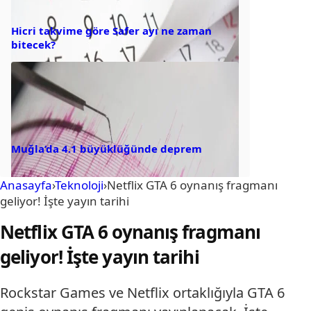
Hicri takvime göre Safer ayı ne zaman
bitecek?
Muğla’da 4.1 büyüklüğünde deprem
Anasayfa
›
Teknoloji
›
Netflix GTA 6 oynanış fragmanı
geliyor! İşte yayın tarihi
Netflix GTA 6 oynanış fragmanı
geliyor! İşte yayın tarihi
Rockstar Games ve Netflix ortaklığıyla GTA 6