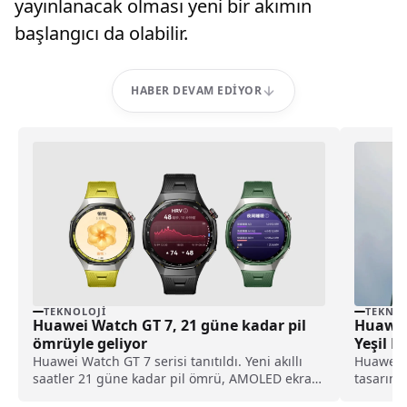
yayınlanacak olması yeni bir akımın
başlangıcı da olabilir.
HABER DEVAM EDIYOR
TEKNOLOJI
TEKNOL
Huawei Watch GT 7, 21 güne kadar pil
Huawei
ömrüyle geliyor
Yeşil R
Huawei Watch GT 7 serisi tanıtıldı. Yeni akıllı
Huawei, 
saatler 21 güne kadar pil ömrü, AMOLED ekran,
tasarım 
EKG, GPS ve gelişmiş spor özellikleri sunuyor.
seçeneği