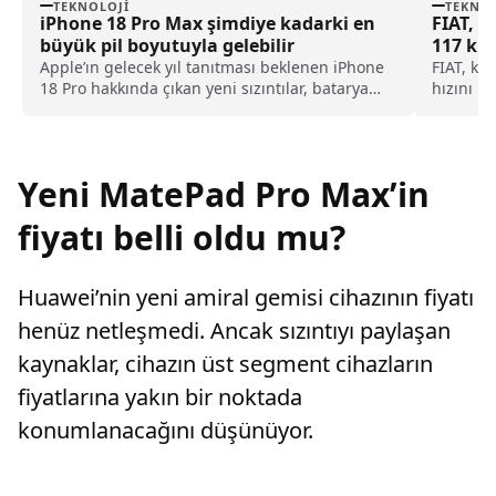
TEKNOLOJI
TEKNOL
iPhone 18 Pro Max şimdiye kadarki en
FIAT, Ş
büyük pil boyutuyla gelebilir
117 km/
Apple’ın gelecek yıl tanıtması beklenen iPhone
FIAT, kü
18 Pro hakkında çıkan yeni sızıntılar, batarya
hızını 11
tarafında dikkat çekici bir değişime işaret
uygulama
ediyor. Buna göre özellikle iPhone 18 Pro Max,
odaklanı
şimdiye kadarki en yüksek pil kapasitesine
sahip olabilir.
Yeni MatePad Pro Max’in
fiyatı belli oldu mu?
Huawei’nin yeni amiral gemisi cihazının fiyatı
henüz netleşmedi. Ancak sızıntıyı paylaşan
kaynaklar, cihazın üst segment cihazların
fiyatlarına yakın bir noktada
konumlanacağını düşünüyor.