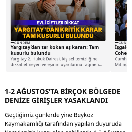
GÜNDEM
GÜNDE
Yargıtay’dan ter kokan eş kararı: Tam
İşgalci 
kusurlu bulundu
Cohen’
Yargıtay 2. Hukuk Dairesi, kişisel temizliğine
Cumhurba
dikkat etmeyen ve eşinin uyarılarına rağmen
Mitingi'n
duş almayarak sürekli ter kokan kocayı tam
Bakanı El
kusurlu buldu. Bu kapsamda çiftin
boşanmasına karar verilirken, kocanın 360 bin
lira tazminat ödemesine karar verildi.
1-2 AĞUSTOS’TA BİRÇOK BÖLGEDE
DENİZE GİRİŞLER YASAKLANDI
Geçtiğimiz günlerde yine Beykoz
Kaymakamlığı tarafından yapılan duyuruda