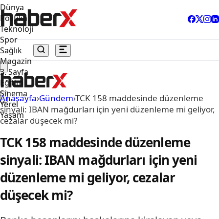
Dünya
Politika
Teknoloji
Spor
Sağlık
Magazin
3. Sayfa
Eğitim
Sinema
Anasayfa
›
Gündem
›
TCK 158 maddesinde düzenleme
Yerel
sinyali: IBAN mağdurları için yeni düzenleme mi geliyor,
Yaşam
cezalar düşecek mi?
TCK 158 maddesinde düzenleme
sinyali: IBAN mağdurları için yeni
düzenleme mi geliyor, cezalar
düşecek mi?