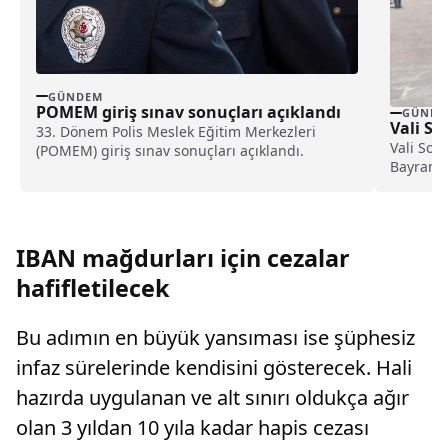
GÜNDEM
POMEM giriş sınav sonuçları açıklandı
GÜNDE
Vali So
33. Dönem Polis Meslek Eğitim Merkezleri
Vali Soy
(POMEM) giriş sınav sonuçları açıklandı.
Bayram S
ve kurum
IBAN mağdurları için cezalar
hafifletilecek
Bu adımın en büyük yansıması ise şüphesiz
infaz sürelerinde kendisini gösterecek. Hali
hazırda uygulanan ve alt sınırı oldukça ağır
olan 3 yıldan 10 yıla kadar hapis cezası