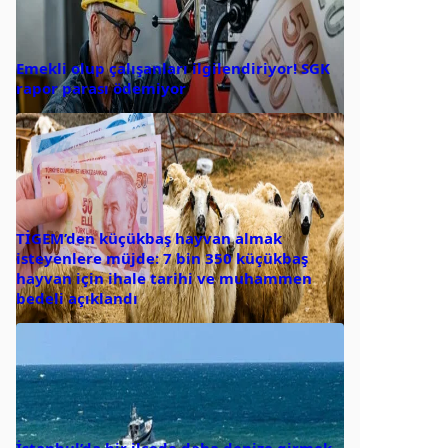
Emekli olup çalışanları ilgilendiriyor! SGK
rapor parası ödemiyor
TİGEM’den küçükbaş hayvan almak
isteyenlere müjde: 7 bin 350 küçükbaş
hayvan için ihale tarihi ve muhammen
bedeli açıklandı
İstanbul’da bir ilçede daha denize girmek