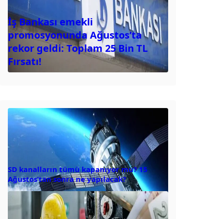
İş Bankası emekli
promosyonunda Ağustos’ta
rekor geldi: Toplam 25 Bin TL
Fırsatı!
SD kanalların tümü kapanıyor mu? 15
Ağustos’tan sonra ne yapılacak?