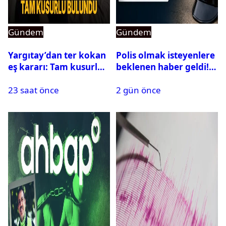
Gündem
Gündem
Yargıtay’dan ter kokan
Polis olmak isteyenlere
eş kararı: Tam kusurlu
beklenen haber geldi!
bulundu
PMYO başvuruları açıldı
23 saat önce
2 gün önce