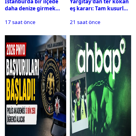
İstanbul’da bir ilçede
Yargıtay’dan ter kokan
daha denize girmek
eş kararı: Tam kusurlu
yasaklandı
bulundu
17 saat önce
21 saat önce