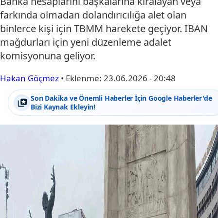
Banka hesaplarını başkalarına kiralayan veya
farkında olmadan dolandırıcılığa alet olan
binlerce kişi için TBMM harekete geçiyor. IBAN
mağdurları için yeni düzenleme adalet
komisyonuna geliyor.
Hakan Göçmez
•
Eklenme:
23.06.2026 - 20:48
Son Dakika ve Önemli Haberler İçin Google Haberler'de
Bizi Kaynak Ekleyin!