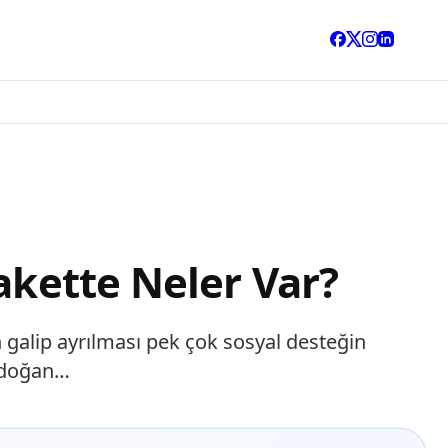
akette Neler Var?
galip ayrılması pek çok sosyal desteğin
nidoğan…