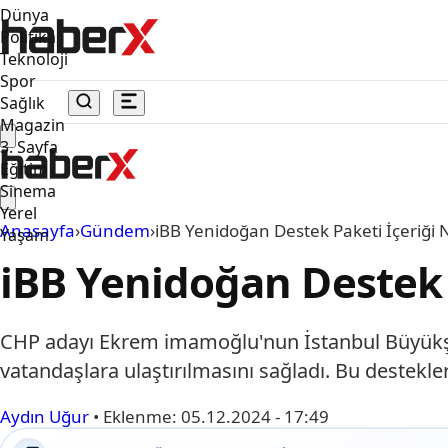
Dünya
Politika
Teknoloji
Spor
Sağlık
Magazin
3. Sayfa
Eğitim
Sinema
Yerel
Anasayfa
›
Gündem
›
iBB Yenidoğan Destek Paketi İçeriği N
Yaşam
iBB Yenidoğan Destek P
CHP adayı Ekrem imamoğlu'nun İstanbul Büyükşehi
vatandaşlara ulaştırılmasını sağladı. Bu destekl
Aydın Uğur
•
Eklenme:
05.12.2024 - 17:49