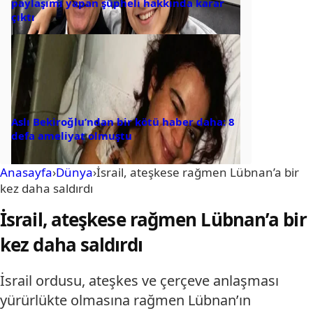
paylaşımı yapan şüpheli hakkında karar
çıktı
Aslı Bekiroğlu’ndan bir kötü haber daha: 8
defa ameliyat olmuştu
Anasayfa
›
Dünya
›
İsrail, ateşkese rağmen Lübnan’a bir
kez daha saldırdı
İsrail, ateşkese rağmen Lübnan’a bir
kez daha saldırdı
İsrail ordusu, ateşkes ve çerçeve anlaşması
yürürlükte olmasına rağmen Lübnan’ın