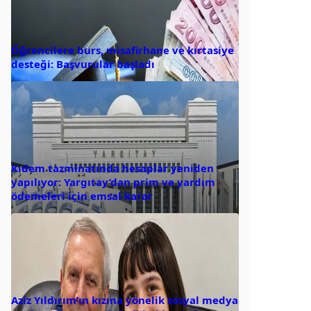
Öğrencilere burs, misafirhane ve kırtasiye
desteği: Başvurular başladı
Kıdem tazminatında hesaplar yeniden
yapılıyor: Yargıtay’dan prim ve yardım
ödemeleri için emsal karar
Aziz Yıldırım’ın kızına yönelik sosyal medya