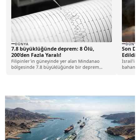
DÜNYA
DÜNYA
7.8 büyüklüğünde deprem: 8 Ölü,
Son Dak
200’den Fazla Yaralı!
Edildi!
Filipinler'in güneyinde yer alan Mindanao
İsrail'in
bölgesinde 7.8 büyüklüğünde bir deprem
bahanesi
meydana gelirken, 8 kişinin öldüğü ve 200’ü
katliam 
aşkın yaralının olduğu öğrenildi.