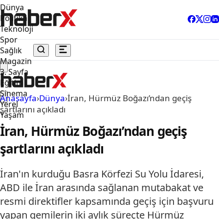
Dünya
Politika
Teknoloji
Spor
Sağlık
Magazin
3. Sayfa
Eğitim
Sinema
Anasayfa
›
Dünya
›
İran, Hürmüz Boğazı’ndan geçiş
Yerel
şartlarını açıkladı
Yaşam
İran, Hürmüz Boğazı’ndan geçiş
şartlarını açıkladı
İran'ın kurduğu Basra Körfezi Su Yolu İdaresi,
ABD ile İran arasında sağlanan mutabakat ve
resmi direktifler kapsamında geçiş için başvuru
yapan gemilerin iki aylık süreçte Hürmüz