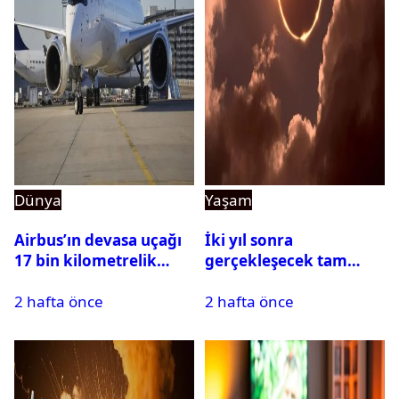
Dünya
Yaşam
Airbus’ın devasa uçağı
İki yıl sonra
17 bin kilometrelik
gerçekleşecek tam
uçuşu yere inmeden
Güneş tutulması için
2 hafta önce
2 hafta önce
tamamladı
oteller şimdiden doldu