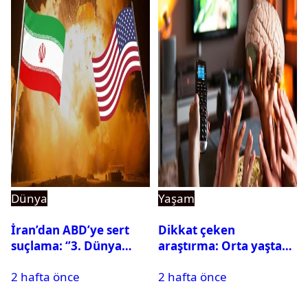
Dünya
Yaşam
İran’dan ABD’ye sert
Dikkat çeken
suçlama: ‘’3. Dünya
araştırma: Orta yaşta
Savaşı için ayrılan
fazla televizyon izlemek
2 hafta önce
2 hafta önce
silahları kullandılar’’
beyni küçültebilir