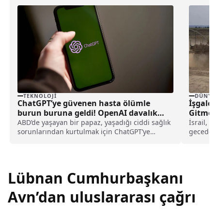
TEKNOLOJI
DÜNYA
ChatGPT’ye güvenen hasta ölümle
İşgalci
burun buruna geldi! OpenAI davalık
Gitmele
oldu
ABD’de yaşayan bir papaz, yaşadığı ciddi sağlık
İsrail, 
sorunlarından kurtulmak için ChatGPT’ye
geceden 
başvurdu. Ancak yapay zeka aracının
Sözcüsü 
yönlendirmeleri ile tedavisini geciktiren papaz,
OpenAI’ya ve şirketin CEO’su Sam Altman’a dava
açtı.
Lübnan Cumhurbaşkanı
Avn’dan uluslararası çağrı