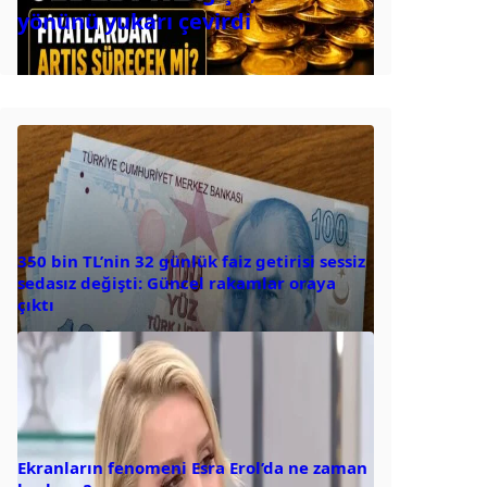
yönünü yukarı çevirdi
350 bin TL’nin 32 günlük faiz getirisi sessiz
sedasız değişti: Güncel rakamlar oraya
çıktı
Ekranların fenomeni Esra Erol’da ne zaman