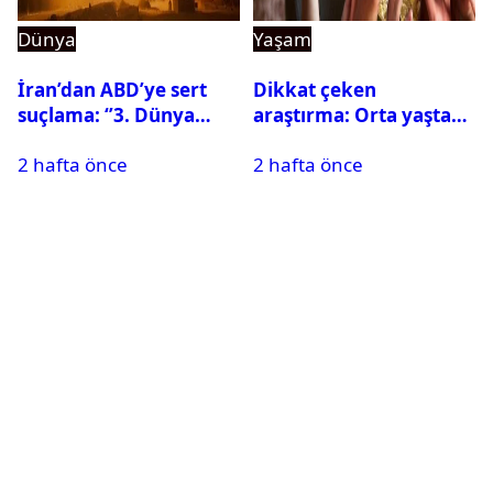
Dünya
Yaşam
İran’dan ABD’ye sert
Dikkat çeken
suçlama: ‘’3. Dünya
araştırma: Orta yaşta
Savaşı için ayrılan
fazla televizyon izlemek
2 hafta önce
2 hafta önce
silahları kullandılar’’
beyni küçültebilir