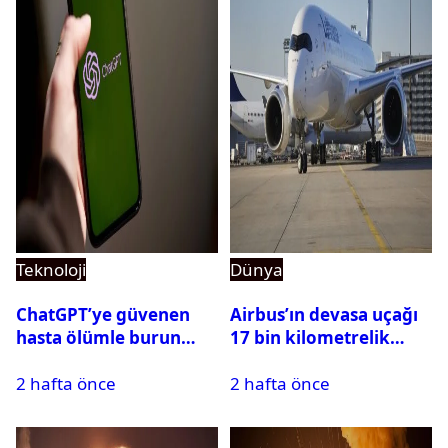
Teknoloji
Dünya
ChatGPT’ye güvenen
Airbus’ın devasa uçağı
hasta ölümle burun
17 bin kilometrelik
buruna geldi! OpenAI
uçuşu yere inmeden
2 hafta önce
2 hafta önce
davalık oldu
tamamladı