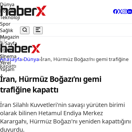
Dünya
Politika
Teknoloji
Spor
Sağlık
Magazin
3. Sayfa
Eğitim
Sinema
Anasayfa
›
Dünya
›
İran, Hürmüz Boğazı’nı gemi trafiğine
Yerel
kapattı
Yaşam
İran, Hürmüz Boğazı’nı gemi
trafiğine kapattı
İran Silahlı Kuvvetleri'nin savaşı yürüten birimi
olarak bilinen Hetamul Endiya Merkez
Karargahı, Hürmüz Boğazı'nı yeniden kapattığını
duyurdu.