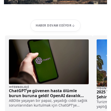
HABER DEVAM EDIYOR
TEKNOLOJI
DÜNYA
ChatGPT’ye güvenen hasta ölümle
2025 Y
burun buruna geldi! OpenAI davalık
Şehirle
oldu
ABD’de yaşayan bir papaz, yaşadığı ciddi sağlık
Turizm a
sorunlarından kurtulmak için ChatGPT’ye
yaptığı ç
başvurdu. Ancak yapay zeka aracının