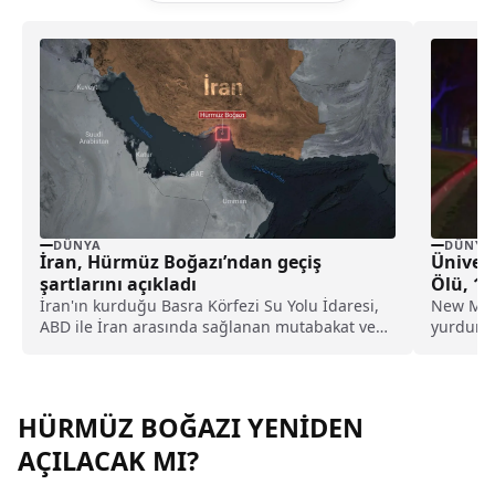
DÜNYA
DÜNYA
İran, Hürmüz Boğazı’ndan geçiş
Ünivers
şartlarını açıkladı
Ölü, 1 
İran'ın kurduğu Basra Körfezi Su Yolu İdaresi,
New Mexi
ABD ile İran arasında sağlanan mutabakat ve
yurdund
resmi direktifler kapsamında geçiş için başvuru
meydana 
yapan gemilerin iki aylık süreçte Hürmüz
Boğazı'ndan geçiş izni verileceğini açıkladı.
HÜRMÜZ BOĞAZI YENİDEN
AÇILACAK MI?