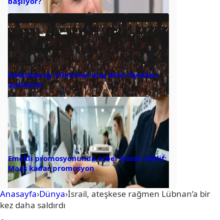
başlıyor?
Galatasaray Villarreal maç bilet fiyatları
açıklandı
Emekli promosyonunda ezber bozan teklif:
Maaş kadar promosyon
Anasayfa
›
Dünya
›
İsrail, ateşkese rağmen Lübnan’a bir
kez daha saldırdı