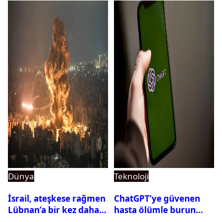
Dünya
Teknoloji
İsrail, ateşkese rağmen
ChatGPT’ye güvenen
Lübnan’a bir kez daha
hasta ölümle burun
saldırdı
buruna geldi! OpenAI