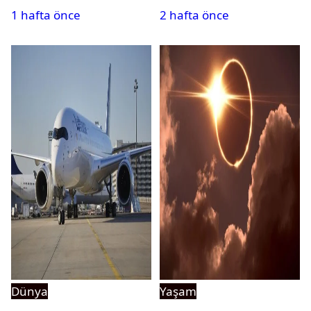
1 hafta önce
2 hafta önce
davalık oldu
Dünya
Yaşam