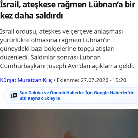
İsrail, ateşkese rağmen Lübnan’a bir
kez daha saldırdı
İsrail ordusu, ateşkes ve çerçeve anlaşması
yürürlükte olmasına rağmen Lübnan’ın
güneydeki bazı bölgelerine topçu atışları
düzenledi. Saldırılar sonrası Lübnan
Cumhurbaşkanı Joseph Avn’dan açıklama geldi.
Kürşat Muratcan Kılıç
•
Eklenme:
27.07.2026 - 15:20
Son Dakika ve Önemli Haberler İçin Google Haberler'de
Bizi Kaynak Ekleyin!