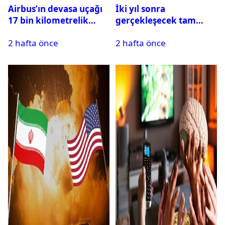
Airbus’ın devasa uçağı
İki yıl sonra
17 bin kilometrelik
gerçekleşecek tam
uçuşu yere inmeden
Güneş tutulması için
2 hafta önce
2 hafta önce
tamamladı
oteller şimdiden doldu