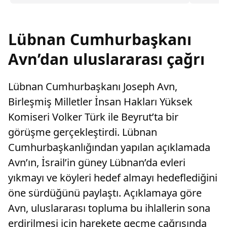
tarafınd
yönlendirmeleri ile tedavisini geciktiren papaz,
OpenAI’ya ve şirketin CEO’su Sam Altman’a dava
açtı.
Lübnan Cumhurbaşkanı
Avn’dan uluslararası çağrı
Lübnan Cumhurbaşkanı Joseph Avn,
Birleşmiş Milletler İnsan Hakları Yüksek
Komiseri Volker Türk ile Beyrut’ta bir
görüşme gerçekleştirdi. Lübnan
Cumhurbaşkanlığından yapılan açıklamada
Avn’ın, İsrail’in güney Lübnan’da evleri
yıkmayı ve köyleri hedef almayı hedeflediğini
öne sürdüğünü paylaştı. Açıklamaya göre
Avn, uluslararası topluma bu ihlallerin sona
erdirilmesi için harekete geçme çağrısında