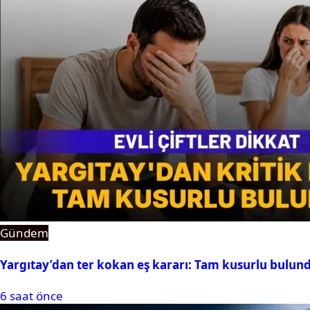
Gündem
Yargıtay’dan ter kokan eş kararı: Tam kusurlu bulun
6 saat önce