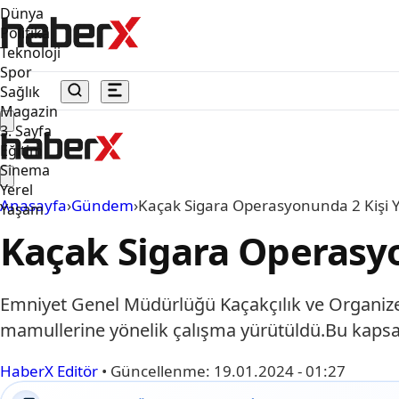
Dünya
Politika
Teknoloji
Spor
Sağlık
Magazin
3. Sayfa
Eğitim
Sinema
Yerel
Anasayfa
›
Gündem
›
Kaçak Sigara Operasyonunda 2 Kişi 
Yaşam
Kaçak Sigara Operasyo
Emniyet Genel Müdürlüğü Kaçakçılık ve Organize
mamullerine yönelik çalışma yürütüldü.Bu kaps
HaberX Editör
•
Güncellenme:
19.01.2024 - 01:27