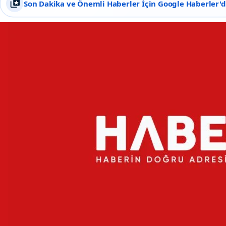
Son Dakika ve Önemli Haberler İçin Google Haberler'de