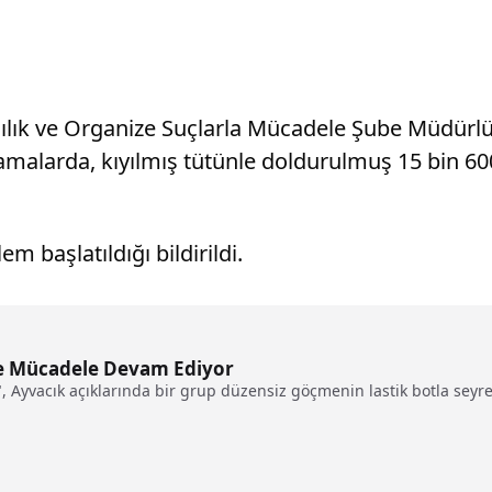
k ve Organize Suçlarla Mücadele Şube Müdürlüğü 
 aramalarda, kıyılmış tütünle doldurulmuş 15 bin
m başlatıldığı bildirildi.
e Mücadele Devam Ediyor
Ayvacık açıklarında bir grup düzensiz göçmenin lastik botla seyrett