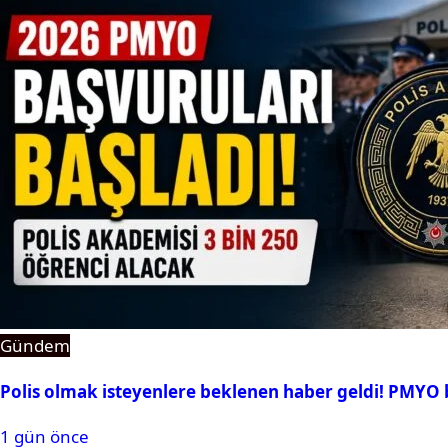
Gündem
Polis olmak isteyenlere beklenen haber geldi! PMYO b
1 gün önce