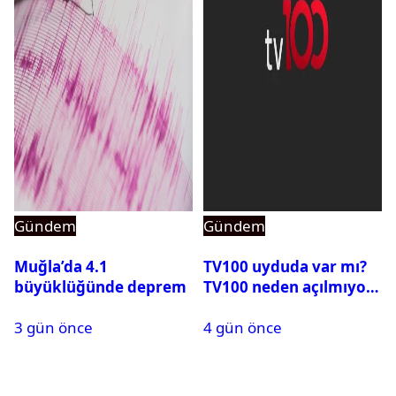
Gündem
Gündem
Muğla’da 4.1
TV100 uyduda var mı?
büyüklüğünde deprem
TV100 neden açılmıyor?
3 gün önce
4 gün önce