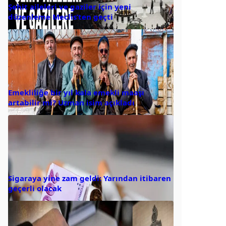
Şehit aileleri ve gaziler için yeni
düzenleme Meclis’ten geçti
Emekliliğe bir yıl kala emekli maaşı
artabilir mi? Uzman isim açıkladı
Sigaraya yine zam geldi: Yarından itibaren
geçerli olacak