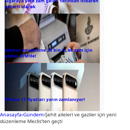
Sigaraya yine zam geldi: Yarından itibaren
geçerli olacak
Memur emeklisine 25 bin TL ek zam için
gözler AYM’de!
iPhone 17 fiyatları yarın zamlanıyor!
Anasayfa
›
Gündem
›
Şehit aileleri ve gaziler için yeni
düzenleme Meclis’ten geçti