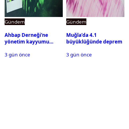
Gündem
Gündem
Ahbap Derneği’ne
Muğla’da 4.1
yönetim kayyumu
büyüklüğünde deprem
atandı: Kapatma davası
3 gün önce
3 gün önce
açıldı