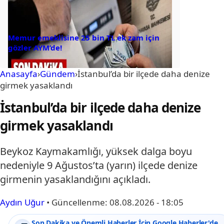
Memur emeklisine 25 bin TL ek zam için
gözler AYM’de!
Anasayfa
›
Gündem
›
İstanbul’da bir ilçede daha denize
girmek yasaklandı
İstanbul’da bir ilçede daha denize
girmek yasaklandı
Beykoz Kaymakamlığı, yüksek dalga boyu
nedeniyle 9 Ağustos’ta (yarın) ilçede denize
girmenin yasaklandığını açıkladı.
Aydın Uğur
•
Güncellenme:
08.08.2026 - 18:05
Son Dakika ve Önemli Haberler İçin Google Haberler'de