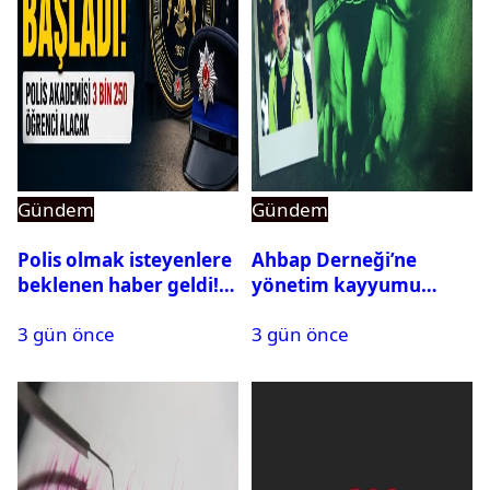
Gündem
Gündem
Polis olmak isteyenlere
Ahbap Derneği’ne
beklenen haber geldi!
yönetim kayyumu
PMYO başvuruları açıldı
atandı: Kapatma davası
3 gün önce
3 gün önce
açıldı