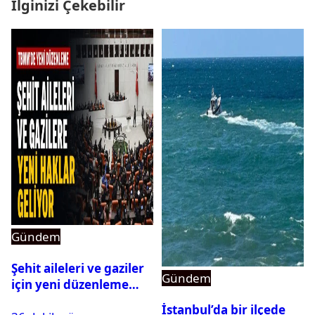
İlginizi Çekebilir
Gündem
Şehit aileleri ve gaziler
Gündem
için yeni düzenleme
Meclis’ten geçti
İstanbul’da bir ilçede