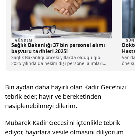
GÜNDEM
GÜNDE
Sağlık Bakanlığı 37 bin personel alımı
Doktor
başvuru tarihleri 2025!
Hastala
Sağlık Bakanlığı önceki yıllarda olduğu gibi
Van'da b
2025 yılında da hekim dışı personel alımları
öne sürü
gerçekleştirmeye...
üzerinde
Bin aydan daha hayırlı olan Kadir Gece’nizi
tebrik eder, hayır ve bereketinden
nasiplenebilmeyi dilerim.
Mübarek Kadir Gecesi’ni içtenlikle tebrik
ediyor, hayırlara vesile olmasını diliyorum