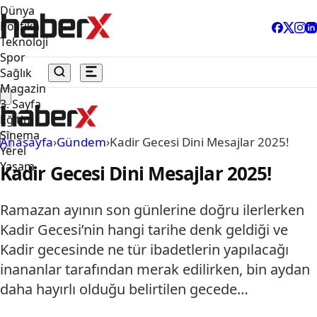
Dünya
Politika
Teknoloji
Spor
Sağlık
Magazin
3. Sayfa
Eğitim
Sinema
Anasayfa
›
Gündem
›
Kadir Gecesi Dini Mesajlar 2025!
Yerel
Yaşam
Kadir Gecesi Dini Mesajlar 2025!
Ramazan ayının son günlerine doğru ilerlerken
Kadir Gecesi’nin hangi tarihe denk geldiği ve
Kadir gecesinde ne tür ibadetlerin yapılacağı
i̇nananlar tarafından merak edilirken, bin aydan
daha hayırlı olduğu belirtilen gecede…