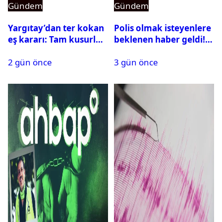
Gündem
Gündem
Yargıtay’dan ter kokan
Polis olmak isteyenlere
eş kararı: Tam kusurlu
beklenen haber geldi!
bulundu
PMYO başvuruları açıldı
2 gün önce
3 gün önce