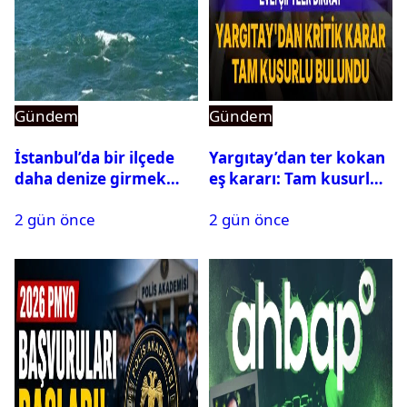
Gündem
Gündem
İstanbul’da bir ilçede
Yargıtay’dan ter kokan
daha denize girmek
eş kararı: Tam kusurlu
yasaklandı
bulundu
2 gün önce
2 gün önce