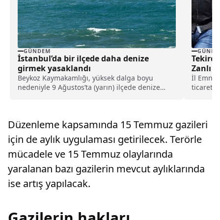
GÜNDEM
GÜNDE
İstanbul’da bir ilçede daha denize
Tekird
girmek yasaklandı
Zanlı Y
Beykoz Kaymakamlığı, yüksek dalga boyu
İl Emniy
nedeniyle 9 Ağustos’ta (yarın) ilçede denize
ticareti
girmenin yasaklandığını açıkladı.
kapsamd
Marmarae
Düzenleme kapsamında 15 Temmuz gazileri
için de aylık uygulaması getirilecek. Terörle
mücadele ve 15 Temmuz olaylarında
yaralanan bazı gazilerin mevcut aylıklarında
ise artış yapılacak.
Gazilerin hakları