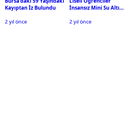
Bursa’daki 59 Yaşındaki
Liseli Öğrenciler
Kayıptan İz Bulundu
İnsansız Mini Su Altı
Aracı Geliştirdi
2 yıl önce
2 yıl önce