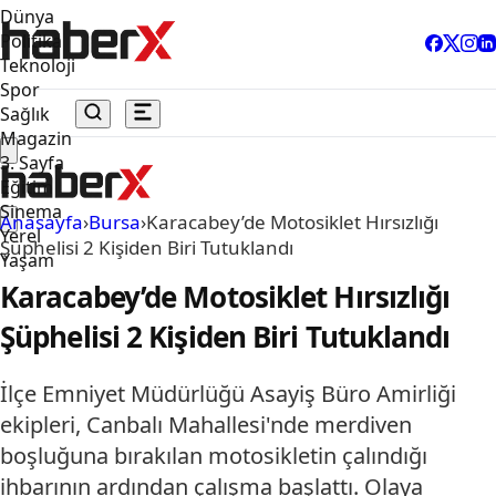
Dünya
Politika
Teknoloji
Spor
Sağlık
Magazin
3. Sayfa
Eğitim
Sinema
Anasayfa
›
Bursa
›
Karacabey’de Motosiklet Hırsızlığı
Yerel
Şüphelisi 2 Kişiden Biri Tutuklandı
Yaşam
Karacabey’de Motosiklet Hırsızlığı
Şüphelisi 2 Kişiden Biri Tutuklandı
İlçe Emniyet Müdürlüğü Asayiş Büro Amirliği
ekipleri, Canbalı Mahallesi'nde merdiven
boşluğuna bırakılan motosikletin çalındığı
ihbarının ardından çalışma başlattı. Olaya