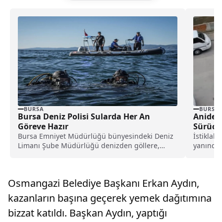
BURSA
BURSA
Bursa Deniz Polisi Sularda Her An
Aniden
Göreve Hazır
Sürücü
Manevr
Bursa Emniyet Müdürlüğü bünyesindeki Deniz
İstiklal 
Limanı Şube Müdürlüğü denizden göllere,
yanında 
derelerden akarsulara kadar geniş...
yoldan...
Osmangazi Belediye Başkanı Erkan Aydın,
kazanların başına geçerek yemek dağıtımına
bizzat katıldı. Başkan Aydın, yaptığı