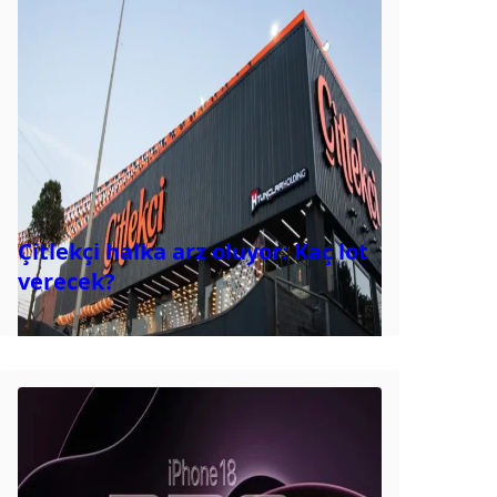
Çitlekçi halka arz oluyor: Kaç lot
verecek?