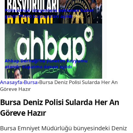
Polis olmak isteyenlere beklenen haber
geldi! PMYO başvuruları açıldı
Ahbap Derneği’ne yönetim kayyumu
atandı: Kapatma davası açıldı
Anasayfa
›
Bursa
›
Bursa Deniz Polisi Sularda Her An
Göreve Hazır
Bursa Deniz Polisi Sularda Her An
Göreve Hazır
Bursa Emniyet Müdürlüğü bünyesindeki Deniz