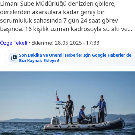
Limanı Şube Müdürlüğü denizden göllere,
derelerden akarsulara kadar geniş bir
sorumluluk sahasında 7 gün 24 saat görev
başında. 16 kişilik uzman kadrosuyla su altı ve…
Özge Tekeli
•
Eklenme:
28.05.2025 - 17:33
Son Dakika ve Önemli Haberler İçin Google Haberler'de
Bizi Kaynak Ekleyin!