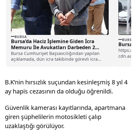
BURSA
BURSA
Bursa’da Haciz İşlemine Giden İcra
Bursa’d
Memuru İle Avukatları Darbeden 2
https://
Şüpheliye Gözaltı
Bursa Cumhuriyet Başsavcılığından yapılan
cdn.aa.
açıklamada, dün icra takibinde görevli icra
Yıldırım 
memuru ve avukatlara yönelik...
B.K’nin hırsızlık suçundan kesinleşmiş 8 yıl 4
ay hapis cezasının da olduğu öğrenildi.
Güvenlik kamerası kayıtlarında, apartmana
giren şüphelilerin motosikleti çalıp
uzaklaştığı görülüyor.