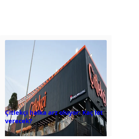
Çitlekçi halka arz oluyor: Kaç lot
verecek?