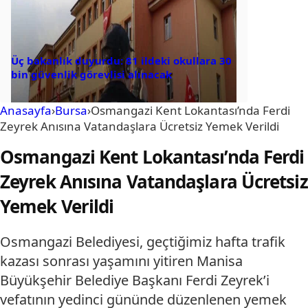
Üç bakanlık duyurdu: 81 ildeki okullara 30
bin güvenlik görevlisi alınacak
Anasayfa
›
Bursa
›
Osmangazi Kent Lokantası’nda Ferdi
Zeyrek Anısına Vatandaşlara Ücretsiz Yemek Verildi
Osmangazi Kent Lokantası’nda Ferdi
Zeyrek Anısına Vatandaşlara Ücretsiz
Yemek Verildi
Osmangazi Belediyesi, geçtiğimiz hafta trafik
kazası sonrası yaşamını yitiren Manisa
Büyükşehir Belediye Başkanı Ferdi Zeyrek’i
vefatının yedinci gününde düzenlenen yemek