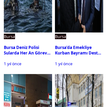
Bursa
Bursa
Bursa Deniz Polisi
Bursa’da Emekliye
Sularda Her An Göreve
Kurban Bayramı Destek
Hazır
Çeki Başvuruları Başladı
1 yıl önce
1 yıl önce