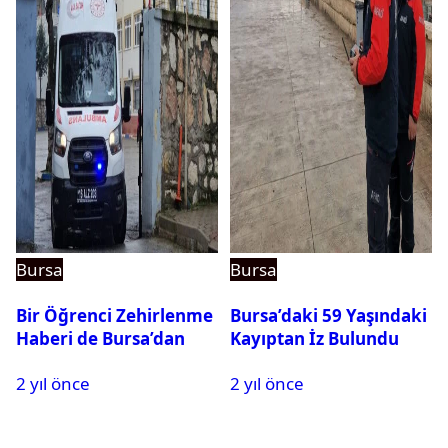
Bursa
Bursa
Bir Öğrenci Zehirlenme
Bursa’daki 59 Yaşındaki
Haberi de Bursa’dan
Kayıptan İz Bulundu
2 yıl önce
2 yıl önce