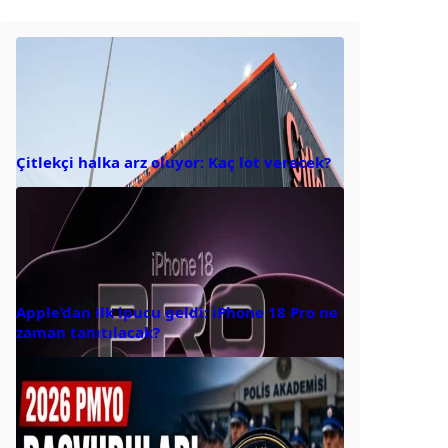
Çitlekçi halka arz oluyor: Kaç lot verecek?
Apple’dan ilk ipucu geldi: iPhone 18 Pro ne
zaman tanıtılacak?