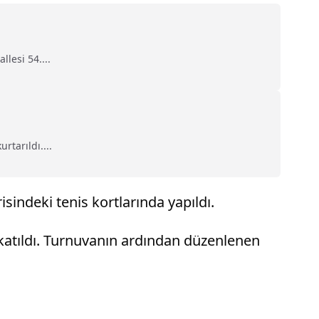
lesi 54....
rtarıldı....
indeki tenis kortlarında yapıldı.
 katıldı. Turnuvanın ardından düzenlenen