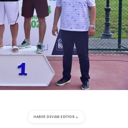
HABER DEVAM EDIYOR