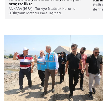
araç trafikte
Fatih Al
ANKARA (İGFA) - Türkiye İstatistik Kurumu
ile "halk
(TÜİK)'nun Motorlu Kara Taşıtları
İstatistiklerinde Haziran'da trafiğe kaydı...