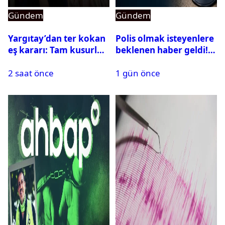
Gündem
Gündem
Yargıtay’dan ter kokan
Polis olmak isteyenlere
eş kararı: Tam kusurlu
beklenen haber geldi!
bulundu
PMYO başvuruları açıldı
2 saat önce
1 gün önce