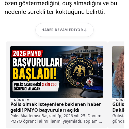
özen göstermediğini, duş almadığını ve bu
nedenle sürekli ter koktuğunu belirtti.
HABER DEVAM EDIYOR
GÜNDEM
GÜNDE
Polis olmak isteyenlere beklenen haber
Gülist
geldi! PMYO başvuruları açıldı
Dakika
Polis Akademisi Başkanlığı, 2026 yılı 25. Dönem
Gülistan
PMYO öğrenci alımı ilanını yayımladı. Toplam 3
gündemin
bin 250 öğrenci alınacak süreçte başvurular 7-
Gülistan