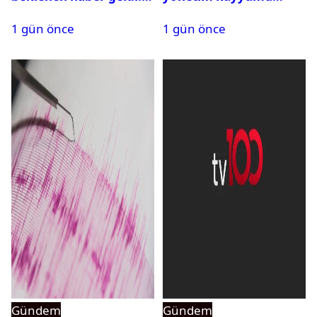
PMYO başvuruları açıldı
atandı: Kapatma davası
1 gün önce
1 gün önce
açıldı
Gündem
Gündem