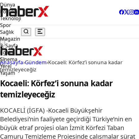
Dünya
Politika
Teknoloji
Spor
Sağlık
Magazin
3. Sayfa
Eğitim
Sinema
Anasayfa
›
Gündem
›
Kocaeli: Körfez’i sonuna kadar
Yerel
temizleyeceğiz
Yaşam
Kocaeli: Körfez’i sonuna kadar
temizleyeceğiz
KOCAELİ (İGFA) -Kocaeli Büyükşehir
Belediyesi’nin faaliyete geçirdiği Türkiye’nin en
büyük etraf projesi olan İzmit Körfezi Taban
Çamuru Temizleme Projesinde çalışmalar sürat