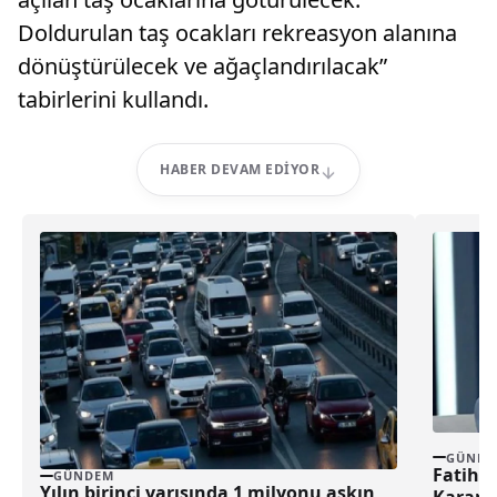
Doldurulan taş ocakları rekreasyon alanına
dönüştürülecek ve ağaçlandırılacak”
tabirlerini kullandı.
HABER DEVAM EDIYOR
GÜNDE
Fatih A
GÜNDEM
Yılın birinci yarısında 1 milyonu aşkın
Kararı 