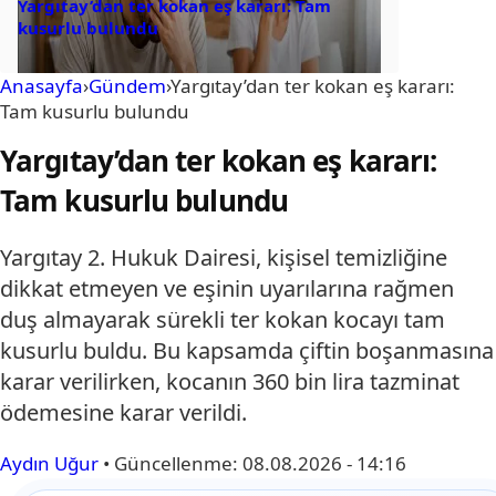
Yargıtay’dan ter kokan eş kararı: Tam
kusurlu bulundu
Anasayfa
›
Gündem
›
Yargıtay’dan ter kokan eş kararı:
Tam kusurlu bulundu
Yargıtay’dan ter kokan eş kararı:
Tam kusurlu bulundu
Yargıtay 2. Hukuk Dairesi, kişisel temizliğine
dikkat etmeyen ve eşinin uyarılarına rağmen
duş almayarak sürekli ter kokan kocayı tam
kusurlu buldu. Bu kapsamda çiftin boşanmasına
karar verilirken, kocanın 360 bin lira tazminat
ödemesine karar verildi.
Aydın Uğur
•
Güncellenme:
08.08.2026 - 14:16