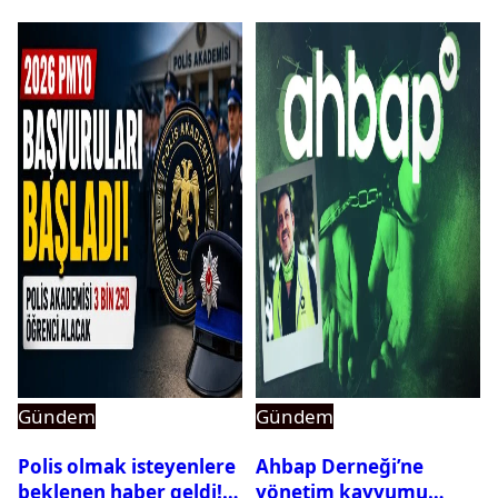
Gündem
Gündem
Polis olmak isteyenlere
Ahbap Derneği’ne
beklenen haber geldi!
yönetim kayyumu