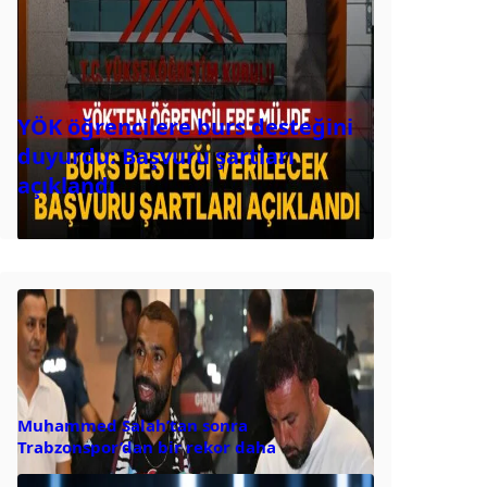
YÖK öğrencilere burs desteğini
duyurdu: Başvuru şartları
açıklandı
Muhammed Salah’tan sonra
Trabzonspor’dan bir rekor daha