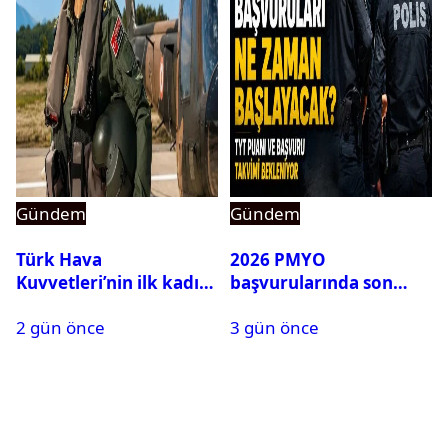
Gündem
Gündem
Türk Hava
2026 PMYO
Kuvvetleri’nin ilk kadın
başvurularında son
generali Özlem
durum ne?
2 gün önce
3 gün önce
Karapınar hakkında
dikkat çeken detay
ortaya çıktı