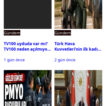
Gündem
Gündem
TV100 uyduda var mı?
Türk Hava
TV100 neden açılmıyor?
Kuvvetleri’nin ilk kadın
generali Özlem
1 gün önce
2 gün önce
Karapınar hakkında
dikkat çeken detay
ortaya çıktı