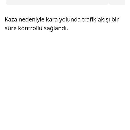
yaptığı sırada demir düştü.Yaralanan...
künefesi
sıralama
gösteril
Kaza nedeniyle kara yolunda trafik akışı bir
oldu.
süre kontrollü sağlandı.