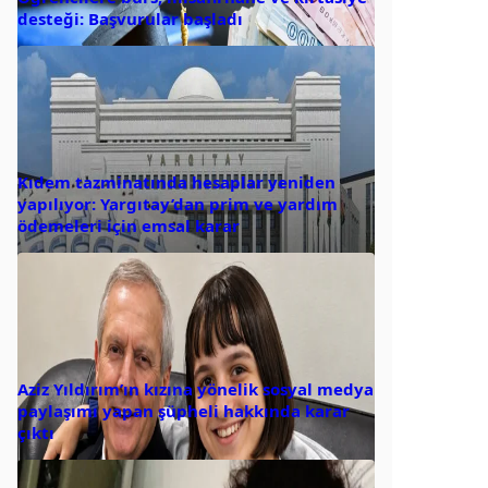
desteği: Başvurular başladı
Kıdem tazminatında hesaplar yeniden
yapılıyor: Yargıtay’dan prim ve yardım
ödemeleri için emsal karar
Aziz Yıldırım’ın kızına yönelik sosyal medya
paylaşımı yapan şüpheli hakkında karar
çıktı