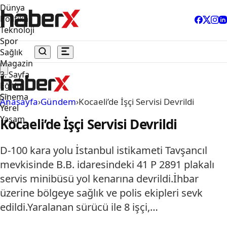
Dünya
Politika
Teknoloji
Spor
Sağlık
Magazin
3. Sayfa
Eğitim
Sinema
Anasayfa
›
Gündem
›
Kocaeli’de İşçi Servisi Devrildi
Yerel
Yaşam
Kocaeli’de İşçi Servisi Devrildi
D-100 kara yolu İstanbul istikameti Tavşancıl
mevkisinde B.B. idaresindeki 41 P 2891 plakalı
servis minibüsü yol kenarına devrildi.İhbar
üzerine bölgeye sağlık ve polis ekipleri sevk
edildi.Yaralanan sürücü ile 8 işçi,…