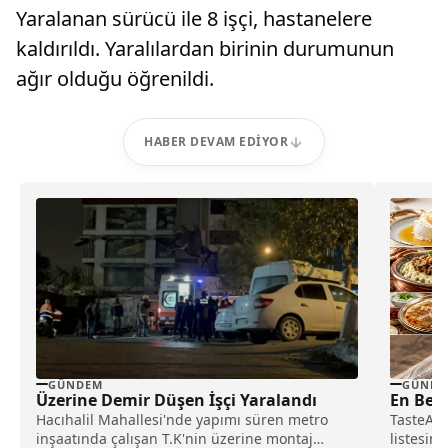
Yaralanan sürücü ile 8 işçi, hastanelere
kaldırıldı. Yaralılardan birinin durumunun
ağır olduğu öğrenildi.
HABER DEVAM EDIYOR
GÜNDEM
GÜNDE
Üzerine Demir Düşen İşçi Yaralandı
En Beğe
Hacıhalil Mahallesi'nde yapımı süren metro
TasteAtl
inşaatında çalışan T.K'nin üzerine montaj
listesin