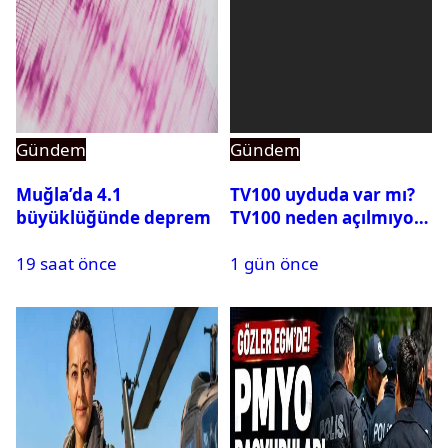
Gündem
Gündem
Muğla’da 4.1
TV100 uyduda var mı?
büyüklüğünde deprem
TV100 neden açılmıyor?
19 saat önce
1 gün önce