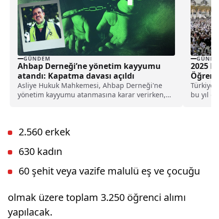
GÜNDEM
GÜNDE
Ahbap Derneği’ne yönetim kayyumu
2025 Ha
atandı: Kapatma davası açıldı
Öğrenil
Asliye Hukuk Mahkemesi, Ahbap Derneği'ne
Türkiye’
yönetim kayyumu atanmasına karar verirken,
bu yıl da
İstanbul Cumhuriyet Başsavcılığı ise, derneğin
kapatılması için Asliye Hukuk Mahkemesi'ne
dava açtı.
2.560 erkek
630 kadın
60 şehit veya vazife malulü eş ve çocuğu
olmak üzere toplam 3.250 öğrenci alımı
yapılacak.