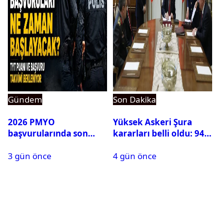
Gündem
Son Dakika
2026 PMYO
Yüksek Askeri Şura
başvurularında son
kararları belli oldu: 94
durum ne?
isim terfi etti
3 gün önce
4 gün önce