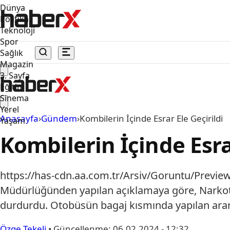
Dünya
Politika
Teknoloji
Spor
Sağlık
Magazin
3. Sayfa
Eğitim
Sinema
Yerel
Anasayfa
›
Gündem
›
Kombilerin İçinde Esrar Ele Geçirildi
Yaşam
Kombilerin İçinde Esrar
https://has-cdn.aa.com.tr/Arsiv/Goruntu/Prev
Müdürlüğünden yapılan açıklamaya göre, Narkoti
durdurdu. Otobüsün bagaj kısmında yapılan ara
Özge Tekeli
•
Güncellenme:
06.02.2024 - 12:32