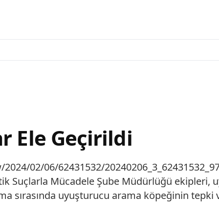
 Ele Geçirildi
iew/2024/02/06/62431532/20240206_3_62431532_9
k Suçlarla Mücadele Şube Müdürlüğü ekipleri, u
ma sırasında uyuşturucu arama köpeğinin tepki