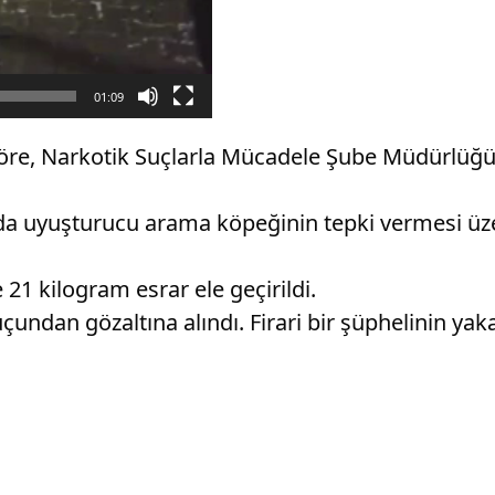
01:09
re, Narkotik Suçlarla Mücadele Şube Müdürlüğü e
a uyuşturucu arama köpeğinin tepki vermesi üze
21 kilogram esrar ele geçirildi.
çundan gözaltına alındı. Firari bir şüphelinin yak