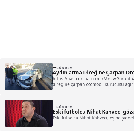
GÜNDEM
Aydınlatma Direğine Çarpan Oto
https://has-cdn.aa.com.tr/Arsiv/Gorun
direğine çarpan otomobil sürücüsü ağır y
GÜNDEM
Eski futbolcu Nihat Kahveci göza
Eski futbolcu Nihat Kahveci, eşine şiddet