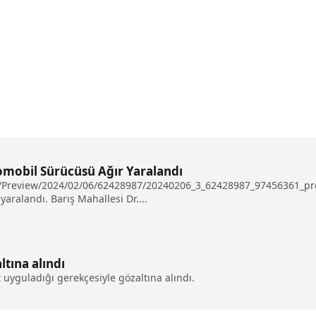
mobil Sürücüsü Ağır Yaralandı
tu/Preview/2024/02/06/62428987/20240206_3_62428987_97456361_pre
aralandı. Barış Mahallesi Dr....
ltına alındı
 uyguladığı gerekçesiyle gözaltına alındı.