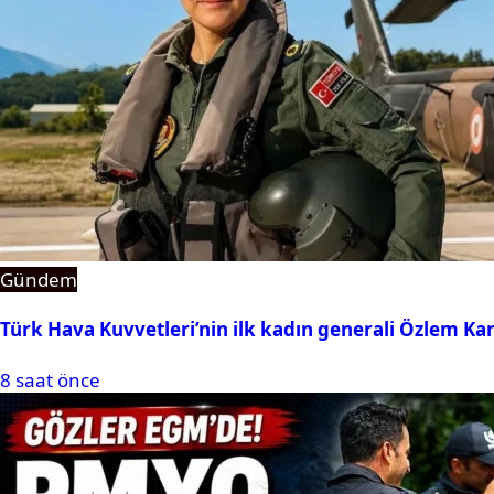
Gündem
Türk Hava Kuvvetleri’nin ilk kadın generali Özlem Ka
8 saat önce