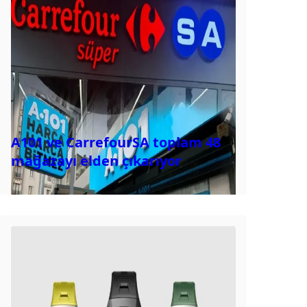
A101 ve CarrefourSA toplam 48
mağazayı elden çıkarıyor