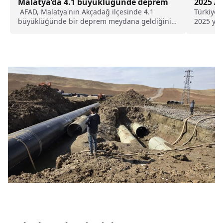
Malatya’da 4.1 büyüklüğünde deprem
2025 Ad
AFAD, Malatya'nın Akçadağ ilçesinde 4.1
Türkiye’
büyüklüğünde bir deprem meydana geldiğini
2025 yıl
duyurdu. Depremin saat 10.26'da ve yerin 11.5
kilometre derinliğinde yaşandığı açıklandı.