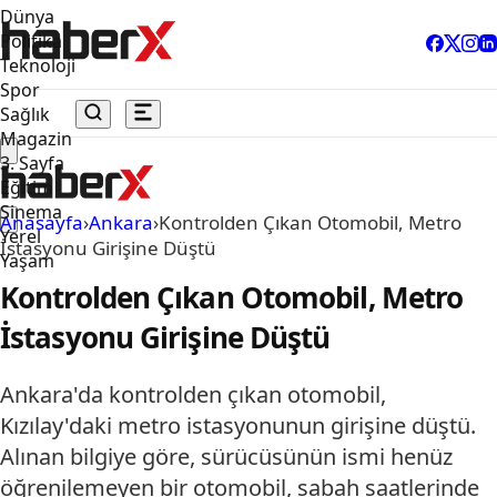
Dünya
Politika
Teknoloji
Spor
Sağlık
Magazin
3. Sayfa
Eğitim
Sinema
Anasayfa
›
Ankara
›
Kontrolden Çıkan Otomobil, Metro
Yerel
İstasyonu Girişine Düştü
Yaşam
Kontrolden Çıkan Otomobil, Metro
İstasyonu Girişine Düştü
Ankara'da kontrolden çıkan otomobil,
Kızılay'daki metro istasyonunun girişine düştü.
Alınan bilgiye göre, sürücüsünün ismi henüz
öğrenilemeyen bir otomobil, sabah saatlerinde