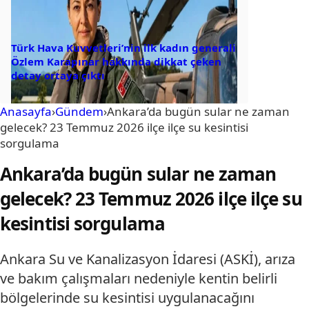
Türk Hava Kuvvetleri’nin ilk kadın generali
Özlem Karapınar hakkında dikkat çeken
detay ortaya çıktı
Anasayfa
›
Gündem
›
Ankara’da bugün sular ne zaman
gelecek? 23 Temmuz 2026 ilçe ilçe su kesintisi
sorgulama
Ankara’da bugün sular ne zaman
gelecek? 23 Temmuz 2026 ilçe ilçe su
kesintisi sorgulama
Ankara Su ve Kanalizasyon İdaresi (ASKİ), arıza
ve bakım çalışmaları nedeniyle kentin belirli
bölgelerinde su kesintisi uygulanacağını