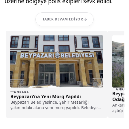
üzerine bölgeye polis ekipleri sevk edildi.
HABER DEVAM EDIYOR
ANKAR
ANKARA
Beypaza
Beypazarı’na Yeni Morg Yapıldı
Odağı 
Beypazarı Belediyesince, Şehir Mezarlığı
Ankara'n
yakınındaki alana yeni morg yapıldı. Belediye
açtığı Hı
Başkanı Özer Kasap, mezarlık...
bahçesin