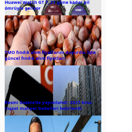
Huawei Watch GT 7, 21 güne kadar pil
ömrüyle geliyor
TMO fındık alım fiyatlarını duyurdu: İşte
güncel fındık alım fiyatları
Resmi Gazete’de yayımlandı: 2027 bina
inşaat maliyet bedelleri belirlendi