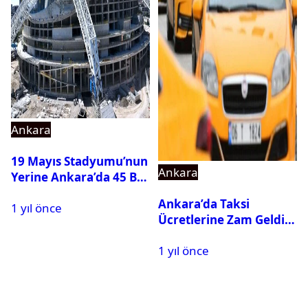
Ankara
19 Mayıs Stadyumu’nun
Ankara
Yerine Ankara’da 45 Bin
Kişilik Yeni Stadyum
Ankara’da Taksi
1 yıl önce
Yapılıyor
Ücretlerine Zam Geldi:
25 Mayıs’ta Yürürlüğe
1 yıl önce
Giriyor