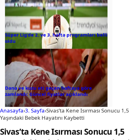
Süper Lig’de 2. ve 3. hafta programları belli
oldu
Dana ve kuzu eti geçen haftaya göre
zamlandı: Güncel fiyatlar açıklandı
Anasayfa
›
3. Sayfa
›
Sivas’ta Kene Isırması Sonucu 1,5
Yaşındaki Bebek Hayatını Kaybetti
Sivas’ta Kene Isırması Sonucu 1,5