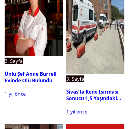
3. Sayfa
Ünlü Şef Anne Burrell
3. Sayfa
Evinde Ölü Bulundu
Sivas’ta Kene Isırması
1 yıl önce
Sonucu 1,5 Yaşındaki
Bebek Hayatını
1 yıl önce
Kaybetti