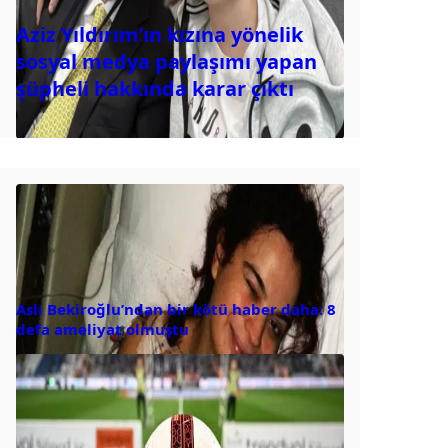
Aziz Yıldırım’ın kızına yönelik
sosyal medya paylaşımı yapan
şüpheli hakkında karar çıktı
Aslı Bekiroğlu’ndan bir kötü haber daha: 8
defa ameliyat olmuştu