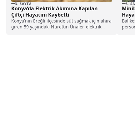
3. SAYFA
3. SAY
Konya’da Elektrik Akımına Kapılan
Minibü
Çiftçi Hayatını Kaybetti
Hayatın
Konya'nın Ereğli ilçesinde süt sağmak için ahıra
Balıkesi
giren 59 yaşındaki Nurettin Ünaler, elektrik
personel
kaçağı...
çarpışma