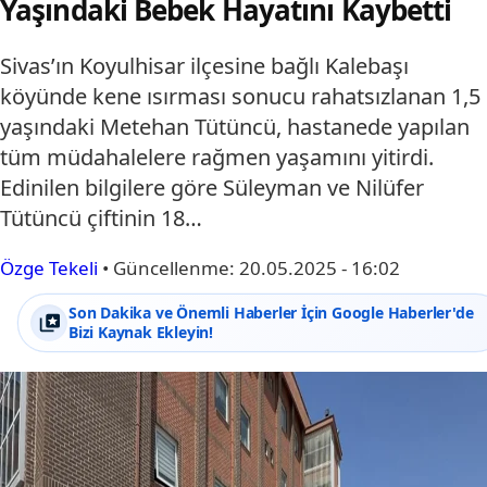
Yaşındaki Bebek Hayatını Kaybetti
Sivas’ın Koyulhisar ilçesine bağlı Kalebaşı
köyünde kene ısırması sonucu rahatsızlanan 1,5
yaşındaki Metehan Tütüncü, hastanede yapılan
tüm müdahalelere rağmen yaşamını yitirdi.
Edinilen bilgilere göre Süleyman ve Nilüfer
Tütüncü çiftinin 18…
Özge Tekeli
•
Güncellenme:
20.05.2025 - 16:02
Son Dakika ve Önemli Haberler İçin Google Haberler'de
Bizi Kaynak Ekleyin!