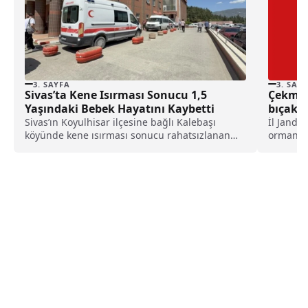
3. SAYFA
3. SAY
Sivas’ta Kene Isırması Sonucu 1,5
Çekmekö
Yaşındaki Bebek Hayatını Kaybetti
bıçakla
Sivas’ın Koyulhisar ilçesine bağlı Kalebaşı
İl Janda
köyünde kene ısırması sonucu rahatsızlanan
ormanlık
1,5 yaşındaki Metehan Tütüncü,...
yönündek