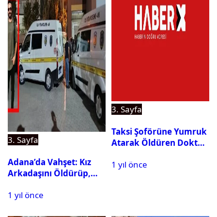
3. Sayfa
Taksi Şoförüne Yumruk
3. Sayfa
Atarak Öldüren Doktor
Tutuklandı
Adana’da Vahşet: Kız
1 yıl önce
Arkadaşını Öldürüp,
İntihar Etti
1 yıl önce