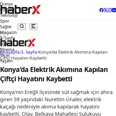
Dünya
Politika
Teknoloji
Spor
Sağlık
Magazin
3. Sayfa
Eğitim
Sinema
Anasayfa
›
3. Sayfa
›
Konya’da Elektrik Akımına Kapılan
Yerel
Çiftçi Hayatını Kaybetti
Yaşam
Konya’da Elektrik Akımına Kapılan
Çiftçi Hayatını Kaybetti
Konya'nın Ereğli ilçesinde süt sağmak için ahıra
giren 59 yaşındaki Nurettin Ünaler, elektrik
kaçağı nedeniyle akıma kapılarak hayatını
kaybetti. Olay, Belkaya Mahallesi Sulukuyu