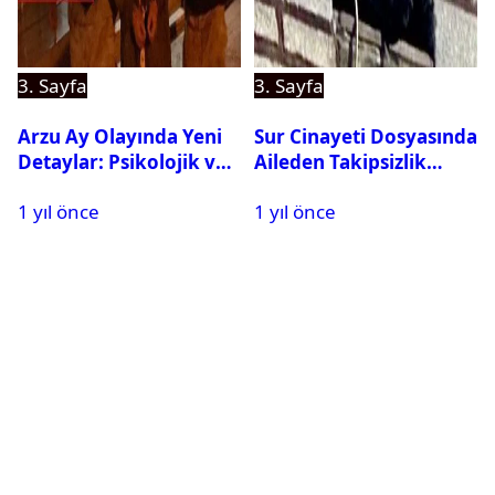
3. Sayfa
3. Sayfa
Arzu Ay Olayında Yeni
Sur Cinayeti Dosyasında
Detaylar: Psikolojik ve
Aileden Takipsizlik
Fiziksel Şiddet İddiaları
Kararına İtiraz
1 yıl önce
1 yıl önce
Gündemde