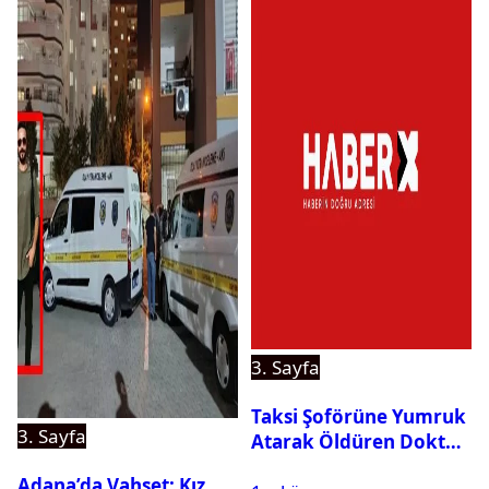
3. Sayfa
Taksi Şoförüne Yumruk
3. Sayfa
Atarak Öldüren Doktor
Tutuklandı
Adana’da Vahşet: Kız