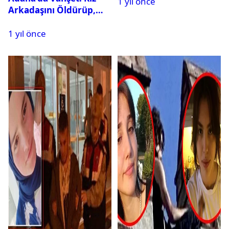
1 yıl önce
Arkadaşını Öldürüp,
İntihar Etti
1 yıl önce