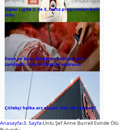
Süper Lig’de 2. ve 3. hafta programları belli
oldu
Dana ve kuzu eti geçen haftaya göre
zamlandı: Güncel fiyatlar açıklandı
Çitlekçi halka arz oluyor: Kaç lot verecek?
Anasayfa
›
3. Sayfa
›
Ünlü Şef Anne Burrell Evinde Ölü
Bulundu