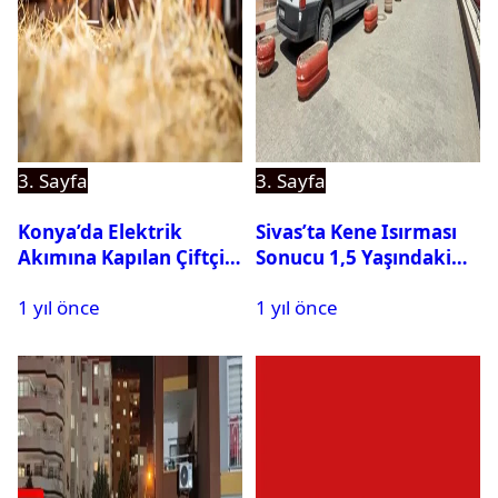
3. Sayfa
3. Sayfa
Konya’da Elektrik
Sivas’ta Kene Isırması
Akımına Kapılan Çiftçi
Sonucu 1,5 Yaşındaki
Hayatını Kaybetti
Bebek Hayatını
1 yıl önce
1 yıl önce
Kaybetti