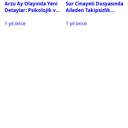
Arzu Ay Olayında Yeni
Sur Cinayeti Dosyasında
Detaylar: Psikolojik ve
Aileden Takipsizlik
Fiziksel Şiddet İddiaları
Kararına İtiraz
1 yıl önce
1 yıl önce
Gündemde