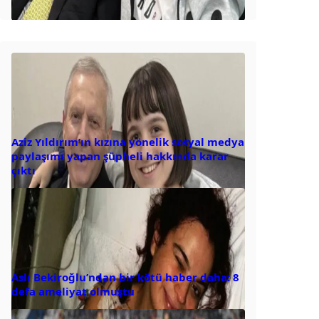
Aziz Yıldırım’ın kızına yönelik sosyal medya
paylaşımı yapan şüpheli hakkında karar
çıktı
Aslı Bekiroğlu’ndan bir kötü haber daha: 8
defa ameliyat olmuştu