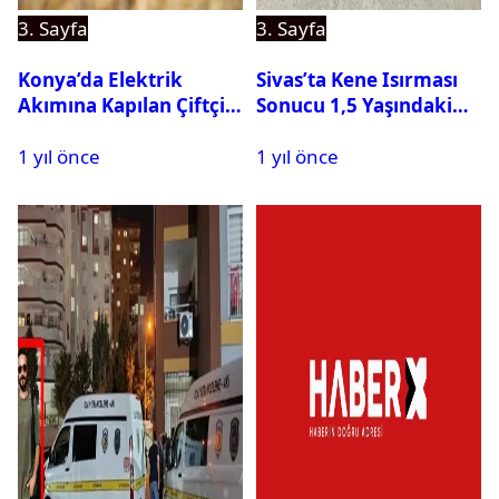
3. Sayfa
3. Sayfa
Konya’da Elektrik
Sivas’ta Kene Isırması
Akımına Kapılan Çiftçi
Sonucu 1,5 Yaşındaki
Hayatını Kaybetti
Bebek Hayatını
1 yıl önce
1 yıl önce
Kaybetti