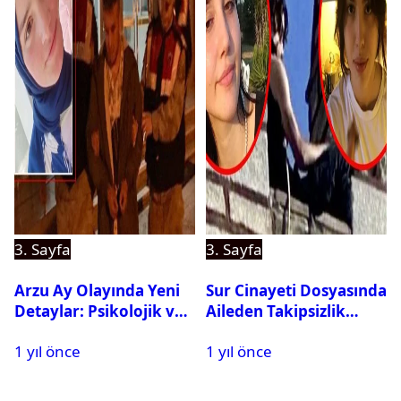
3. Sayfa
3. Sayfa
Arzu Ay Olayında Yeni
Sur Cinayeti Dosyasında
Detaylar: Psikolojik ve
Aileden Takipsizlik
Fiziksel Şiddet İddiaları
Kararına İtiraz
1 yıl önce
1 yıl önce
Gündemde