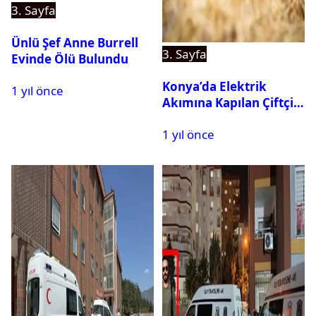
3. Sayfa
Ünlü Şef Anne Burrell
3. Sayfa
Evinde Ölü Bulundu
Konya’da Elektrik
1 yıl önce
Akımına Kapılan Çiftçi
Hayatını Kaybetti
1 yıl önce