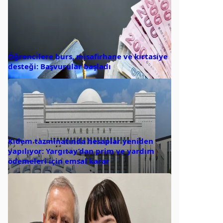
Öğrencilere burs, misafirhane ve kırtasiye
desteği: Başvurular başladı
Kıdem tazminatında hesaplar yeniden
yapılıyor: Yargıtay’dan prim ve yardım
ödemeleri için emsal karar