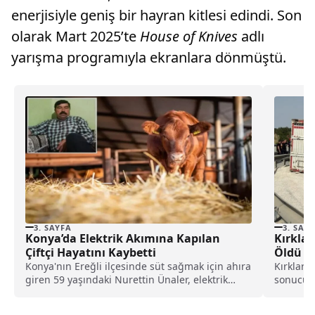
enerjisiyle geniş bir hayran kitlesi edindi. Son
olarak Mart 2025’te
House of Knives
adlı
yarışma programıyla ekranlara dönmüştü.
3. SAYFA
3. SAY
Konya’da Elektrik Akımına Kapılan
Kırklar
Çiftçi Hayatını Kaybetti
Öldü
Konya'nın Ereğli ilçesinde süt sağmak için ahıra
Kırklarel
giren 59 yaşındaki Nurettin Ünaler, elektrik
sonucu s
kaçağı...
yaralandı