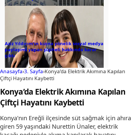
Aziz Yıldırım’ın kızına yönelik sosyal medya
paylaşımı yapan şüpheli hakkında karar
çıktı
Anasayfa
›
3. Sayfa
›
Konya’da Elektrik Akımına Kapılan
Çiftçi Hayatını Kaybetti
Konya’da Elektrik Akımına Kapılan
Çiftçi Hayatını Kaybetti
Konya'nın Ereğli ilçesinde süt sağmak için ahıra
giren 59 yaşındaki Nurettin Ünaler, elektrik
kaçağı nedeniyle akıma kapılarak hayatını