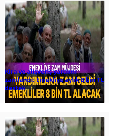
Kira ve alışveriş yardımı
zamlandı: Emekliye aylık 8 bin TL
destek