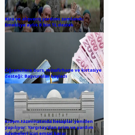
Kira ve alışveriş yardımı zamlandı:
Emekliye aylık 8 bin TL destek
Öğrencilere burs, misafirhane ve kırtasiye
desteği: Başvurular başladı
Kıdem tazminatında hesaplar yeniden
yapılıyor: Yargıtay’dan prim ve yardım
ödemeleri için emsal karar