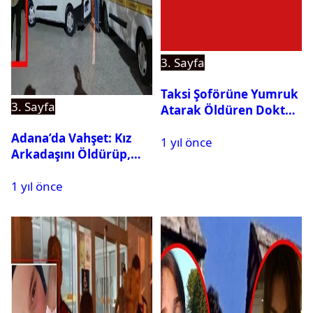
3. Sayfa
Taksi Şoförüne Yumruk
3. Sayfa
Atarak Öldüren Doktor
Tutuklandı
Adana’da Vahşet: Kız
1 yıl önce
Arkadaşını Öldürüp,
İntihar Etti
1 yıl önce