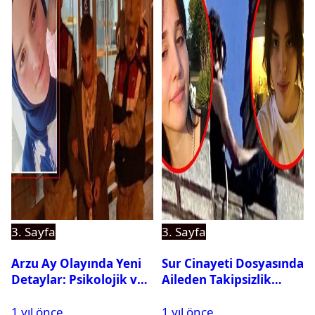
3. Sayfa
3. Sayfa
Arzu Ay Olayında Yeni
Sur Cinayeti Dosyasında
Detaylar: Psikolojik ve
Aileden Takipsizlik
Fiziksel Şiddet İddiaları
Kararına İtiraz
1 yıl önce
1 yıl önce
Gündemde