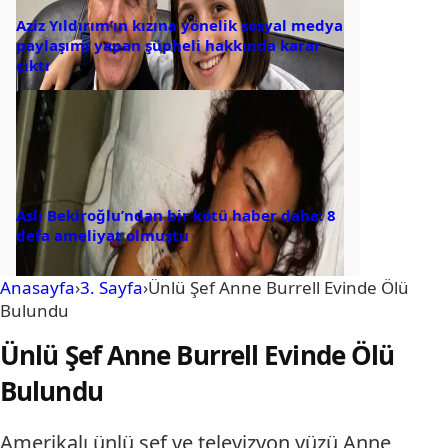
Aziz Yıldırım’ın kızına yönelik sosyal medya
paylaşımı yapan şüpheli hakkında karar
çıktı
Aslı Bekiroğlu’ndan bir kötü haber daha: 8
defa ameliyat olmuştu
Anasayfa
›
3. Sayfa
›
Ünlü Şef Anne Burrell Evinde Ölü
Bulundu
Ünlü Şef Anne Burrell Evinde Ölü
Bulundu
Amerikalı ünlü şef ve televizyon yüzü Anne