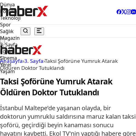
Dünya
Politika
Teknoloji
Spor
Sağlık
Magazin
3. Sayfa
Eğitim
Sinema
Anasayfa
›
3. Sayfa
›
Taksi Şoförüne Yumruk Atarak
Yerel
Öldüren Doktor Tutuklandı
Yaşam
Taksi Şoförüne Yumruk Atarak
Öldüren Doktor Tutuklandı
İstanbul Maltepe’de yaşanan olayda, bir
doktorun yumruklu saldırısına maruz kalan taksi
şoförü, geçirdiği beyin kanaması sonucu
hayatını kaybetti. Ekol TV'nin yaptığı habere göre