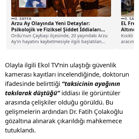
3. SAYFA
3. SAY
Arzu Ay Olayında Yeni Detaylar:
EL Fre
Psikolojik ve Fiziksel Şiddet İddiaları
Altında
Gündemde
Ordu'nun Çaybaşı ilçesinde, 20 yaşındaki Arzu
Kısıklı 
Ay’ın hayatını kaybetmesiyle ilgili başlatılan
aracını p
soruşturmada yeni gelişmeler...
Olayla ilgili Ekol TV’nin ulaştığı güvenlik
kamerası kayıtları incelendiğinde, doktorun
ifadesinde belirttiği
“taksicinin ayağının
takılarak düştüğü”
iddiası ile görüntüler
arasında çelişkiler olduğu görüldü. Bu
gelişmelerin ardından Dr. Fatih Çolakoğlu
gözaltına alınarak çıkarıldığı mahkemece
tutuklandı.