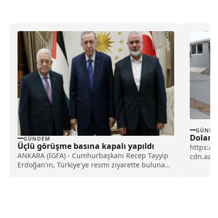
GÜNDE
Dolandı
GÜNDEM
Üçlü görüşme basına kapalı yapıldı
https://
ANKARA (İGFA) - Cumhurbaşkanı Recep Tayyip
cdn.aa.
Erdoğan'ın, Türkiye'ye resmi ziyarette bulunan
İl Janda
Filistin Devlet Lideri...
irtibat...