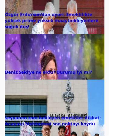
Özgür Erdursun’dan uyarı: Emeklilikte
yüksek prime yüksek maaş bekleyenlere
soğuk duş!
Deniz Seki’ye ne oldu? Durumu iyi mi?
Seyyanen zam bekleyen emekliler dikkat:
Anayasa Mahkemesi son noktayı koydu