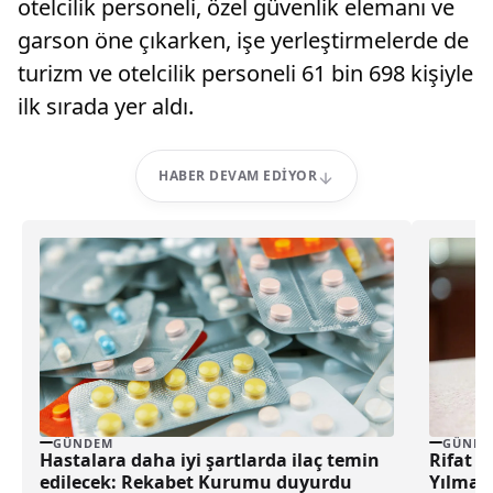
otelcilik personeli, özel güvenlik elemanı ve
garson öne çıkarken, işe yerleştirmelerde de
turizm ve otelcilik personeli 61 bin 698 kişiyle
ilk sırada yer aldı.
HABER DEVAM EDIYOR
GÜNDEM
GÜNDE
Hastalara daha iyi şartlarda ilaç temin
Rifat R
edilecek: Rekabet Kurumu duyurdu
Yılmaz’