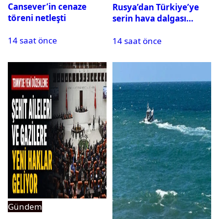
Cansever’in cenaze
Rusya’dan Türkiye’ye
töreni netleşti
serin hava dalgası
geliyor: Sıcaklık birden
14 saat önce
14 saat önce
düşecek
Gündem