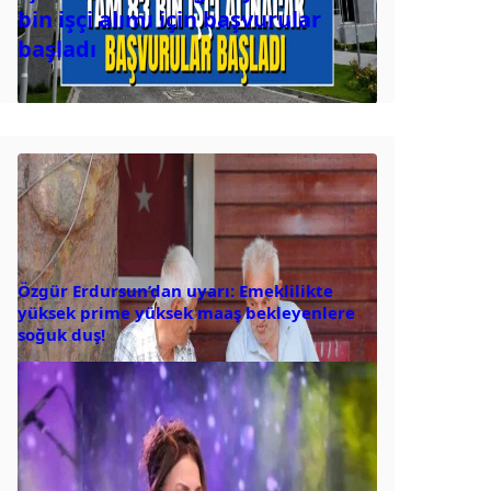
bin işçi alımı için başvurular
başladı
Özgür Erdursun’dan uyarı: Emeklilikte
yüksek prime yüksek maaş bekleyenlere
soğuk duş!