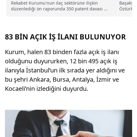
Rekabet Kurumu'nun ilaç sektörüne ilişkin
Başakşeh
düzenlediği ön raporunda 350 patent davası ve
Öztürk'ü
50 bini aşkın kamu ihale kalemi mercek altına
çöp kont
alınırken, rekabeti artıracak yeni düzenlemeler
tavsiye edildi.
83 BİN AÇIK İŞ İLANI BULUNUYOR
Kurum, halen 83 binden fazla açık iş ilanı
olduğunu duyururken, 12 bin 495 açık iş
ilanıyla İstanbul’un ilk sırada yer aldığını ve
bu şehri Ankara, Bursa, Antalya, İzmir ve
Kocaeli’nin izlediğini duyurdu.