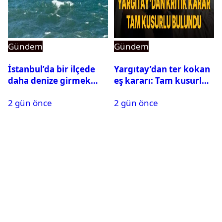
Gündem
Gündem
İstanbul’da bir ilçede
Yargıtay’dan ter kokan
daha denize girmek
eş kararı: Tam kusurlu
yasaklandı
bulundu
2 gün önce
2 gün önce