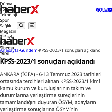
Dünya
Politika
Teknoloji
Spor
Sağlık
Magazin
3. Sayfa
Eğitim
Sinema
Anasayfa
›
Gündem
›
KPSS-2023/1 sonuçları açıklandı
Yerel
Yaşam
KPSS-2023/1 sonuçları açıklandı
ANKARA (İGFA) - 6-13 Temmuz 2023 tarihleri
ortasında tercihleri alınan KPSS-2023/1 kimi
kamu kurum ve kuruluşlarının takım ve
durumlarına yerleştirme süreçlerinin
tamamlandığını duyuran ÖSYM, adayların
yerleştirme sonuçlarına ÖSYM’nin