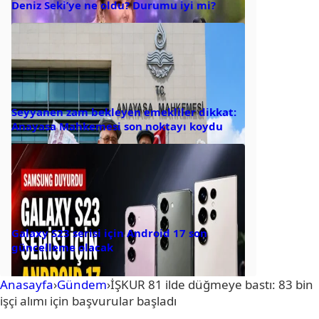
Deniz Seki’ye ne oldu? Durumu iyi mi?
Seyyanen zam bekleyen emekliler dikkat:
Anayasa Mahkemesi son noktayı koydu
Galaxy S23 serisi için Android 17 son
güncelleme olacak
Anasayfa
›
Gündem
›
İŞKUR 81 ilde düğmeye bastı: 83 bin
işçi alımı için başvurular başladı