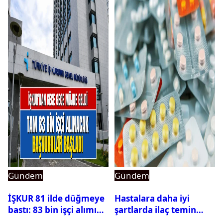
Gündem
Gündem
İŞKUR 81 ilde düğmeye
Hastalara daha iyi
bastı: 83 bin işçi alımı
şartlarda ilaç temin
için başvurular başladı
edilecek: Rekabet