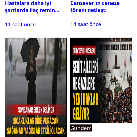
Cansever’in cenaze
Hastalara daha iyi
töreni netleşti
şartlarda ilaç temin
edilecek: Rekabet
14 saat önce
11 saat önce
Kurumu duyurdu
Gündem