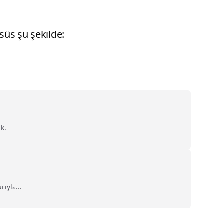
süs şu şekilde:
k.
ıyla...