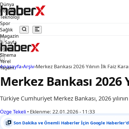
Dünya
Politika
Teknoloji
Spor
Sağlık
Magazin
3. Sayfa
Eğitim
Sinema
Yerel
Anasayfa
›
Arşiv
›
Merkez Bankası 2026 Yılının İlk Faiz Kar
Yaşam
Merkez Bankası 2026 Yı
Türkiye Cumhuriyet Merkez Bankası, 2026 yılının i
Özge Tekeli
•
Eklenme:
22.01.2026 - 11:33
Son Dakika ve Önemli Haberler İçin Google Haberler'de