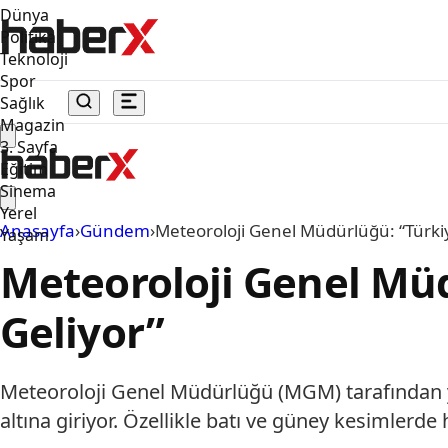
Dünya
Politika
Teknoloji
Spor
Sağlık
Magazin
3. Sayfa
Eğitim
Sinema
Yerel
Anasayfa
›
Gündem
›
Meteoroloji Genel Müdürlüğü: “Türkiy
Yaşam
Meteoroloji Genel Müd
Geliyor”
Meteoroloji Genel Müdürlüğü (MGM) tarafından y
altına giriyor. Özellikle batı ve güney kesimlerd