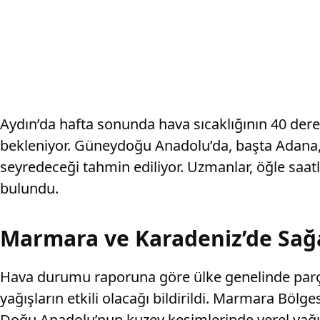
Aydın’da hafta sonunda hava sıcaklığının 40 der
bekleniyor. Güneydoğu Anadolu’da, başta Adana, 
seyredeceği tahmin ediliyor. Uzmanlar, öğle saa
bulundu.
Marmara ve Karadeniz’de Sağ
Hava durumu raporuna göre ülke genelinde parçal
yağışların etkili olacağı bildirildi. Marmara Böl
Doğu Anadolu’nun kuzey kesimlerinde yerel yağışl