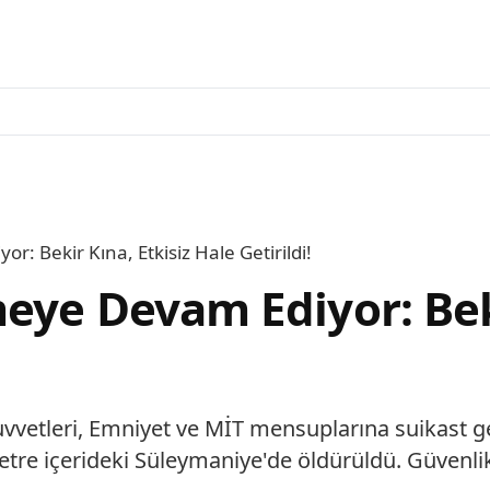
: Bekir Kına, Etkisiz Hale Getirildi!
eye Devam Ediyor: Beki
ı Kuvvetleri, Emniyet ve MİT mensuplarına suikast 
lometre içerideki Süleymaniye'de öldürüldü. Güven