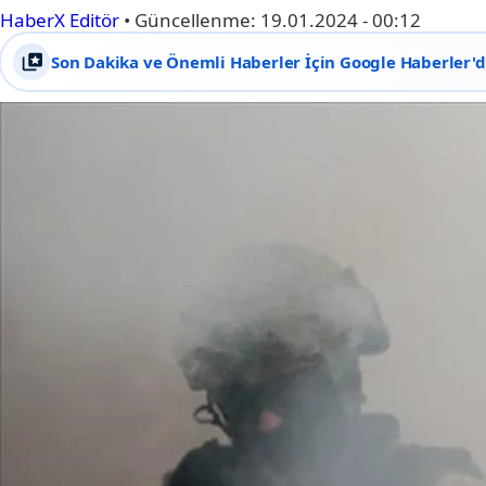
HaberX Editör
•
Güncellenme:
19.01.2024 - 00:12
Son Dakika ve Önemli Haberler İçin Google Haberler'de