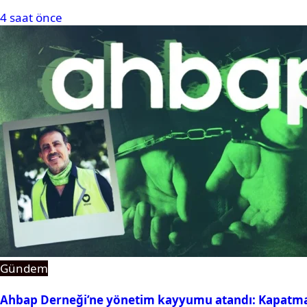
4 saat önce
Gündem
Ahbap Derneği’ne yönetim kayyumu atandı: Kapatma 