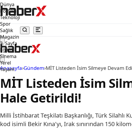
Dünya
Politika
Teknoloji
Spor
Sağlık
Magazin
3. Sayfa
Eğitim
Sinema
Yerel
Anasayfa
›
Gündem
›
MİT Listeden İsim Silmeye Devam Ediyor
Yaşam
MİT Listeden İsim Silm
Hale Getirildi!
Milli İstihbarat Teşkilatı Başkanlığı, Türk Silahl
kod isimli Bekir Kına'yı, Irak sınırından 150 ki