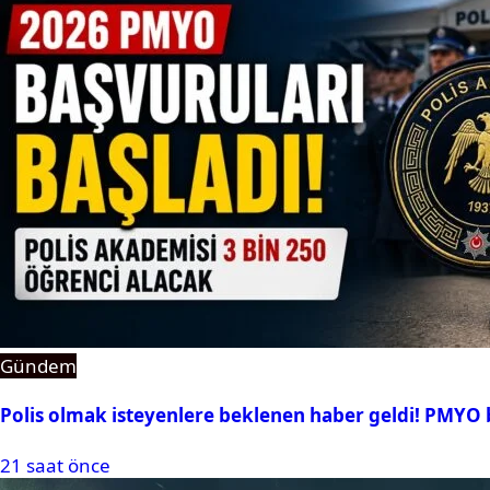
Gündem
Polis olmak isteyenlere beklenen haber geldi! PMYO b
21 saat önce