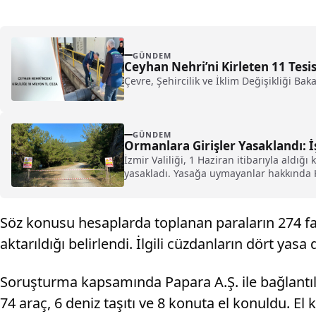
GÜNDEM
Ceyhan Nehri’ni Kirleten 11 Tesi
Çevre, Şehircilik ve İklim Değişikliği Baka
GÜNDEM
Ormanlara Girişler Yasaklandı: İş
İzmir Valiliği, 1 Haziran itibarıyla aldığ
yasakladı. Yasağa uymayanlar hakkında 
Söz konusu hesaplarda toplanan paraların 274 farkl
aktarıldığı belirlendi. İlgili cüzdanların dört yasa 
Soruşturma kapsamında Papara A.Ş. ile bağlantılı o
74 araç, 6 deniz taşıtı ve 8 konuta el konuldu. El