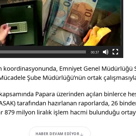
00:37
ın koordinasyonunda, Emniyet Genel Müdürlüğü S
a Mücadele Şube Müdürlüğü’nün ortak çalışmasıyl
ri kapsamında Papara üzerinden açılan binlerce hes
(MASAK) tarafından hazırlanan raporlarda, 26 bind
r 879 milyon liralık işlem hacmi bulunduğu orta
HABER DEVAM EDIYOR