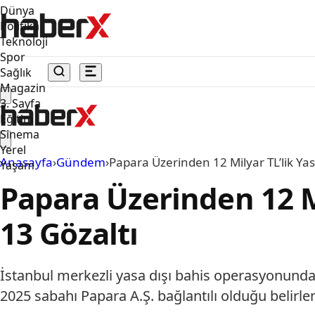
Dünya
Politika
Teknoloji
Spor
Sağlık
Magazin
3. Sayfa
Eğitim
Sinema
Yerel
Anasayfa
›
Gündem
›
Papara Üzerinden 12 Milyar TL’lik Yasa
Yaşam
Papara Üzerinden 12 Mi
13 Gözaltı
İstanbul merkezli yasa dışı bahis operasyonunda ö
2025 sabahı Papara A.Ş. bağlantılı olduğu belir