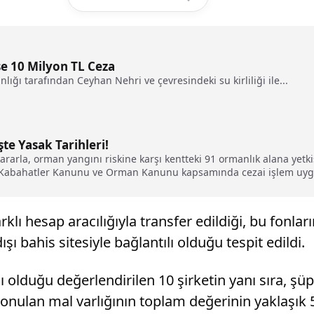
se 10 Milyon TL Ceza
nlığı tarafından Ceyhan Nehri ve çevresindeki su kirliliği ile...
te Yasak Tarihleri!
ı kararla, orman yangını riskine karşı kentteki 91 ormanlık alana yetk
Kabahatler Kanunu ve Orman Kanunu kapsamında cezai işlem uygul
ı hesap aracılığıyla transfer edildiği, bu fonları
dışı bahis sitesiyle bağlantılı olduğu tespit edildi.
lduğu değerlendirilen 10 şirketin yanı sıra, şüphe
 konulan mal varlığının toplam değerinin yaklaşık 5