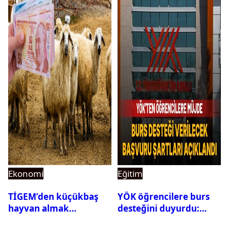
Ekonomi
Eğitim
TİGEM’den küçükbaş
YÖK öğrencilere burs
hayvan almak
desteğini duyurdu:
isteyenlere müjde: 7 bin
Başvuru şartları