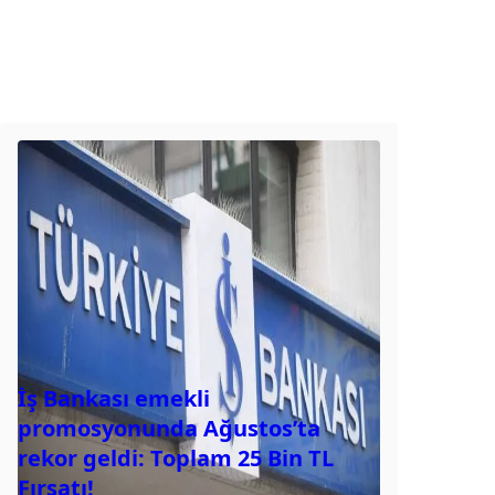
İş Bankası emekli
promosyonunda Ağustos’ta
rekor geldi: Toplam 25 Bin TL
Fırsatı!