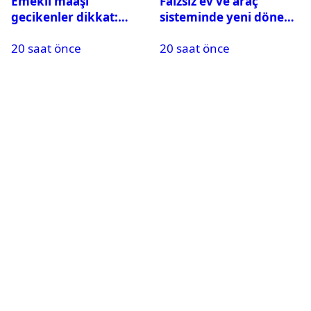
Emekli maaşı
Faizsiz ev ve araç
gecikenler dikkat:
sisteminde yeni dönem:
Yargıtay’dan emekli
BDDK limitleri
20 saat önce
20 saat önce
maaşı için emsal faiz
değiştirdi
kararı