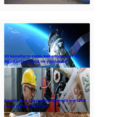
SD kanalların tümü kapanıyor mu? 15
Ağustos’tan sonra ne yapılacak?
Emekli olup çalışanları ilgilendiriyor! SGK
rapor parası ödemiyor