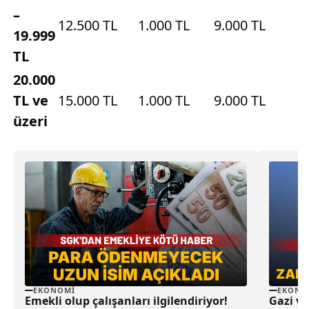
–
12.500 TL
1.000 TL
9.000 TL
19.999
TL
20.000
TL ve
15.000 TL
1.000 TL
9.000 TL
üzeri
EKONOMI
EKONO
Emekli olup çalışanları ilgilendiriyor!
Gazi v