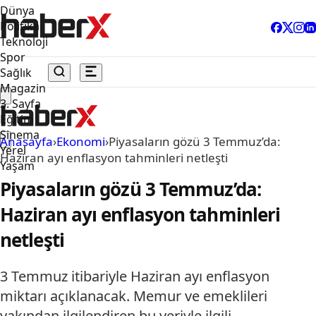
Dünya
Politika
Teknoloji
Spor
Sağlık
Magazin
3. Sayfa
Eğitim
Sinema
Anasayfa
›
Ekonomi
›
Piyasaların gözü 3 Temmuz’da:
Yerel
Haziran ayı enflasyon tahminleri netleşti
Yaşam
Piyasaların gözü 3 Temmuz’da:
Haziran ayı enflasyon tahminleri
netleşti
3 Temmuz itibariyle Haziran ayı enflasyon
miktarı açıklanacak. Memur ve emeklileri
yakından ilgilendiren bu veriyle ilgili