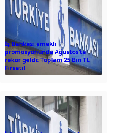
İş Bankası emekli
promosyonunda Ağustos’ta
rekor geldi: Toplam 25 Bin TL
Fırsatı!