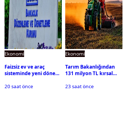
Ekonomi
Ekonomi
Faizsiz ev ve araç
Tarım Bakanlığından
sisteminde yeni dönem:
131 milyon TL kırsal
BDDK limitleri
kalkınma desteği:
20 saat önce
23 saat önce
değiştirdi
Toplam 688 milyon TL
ödendi