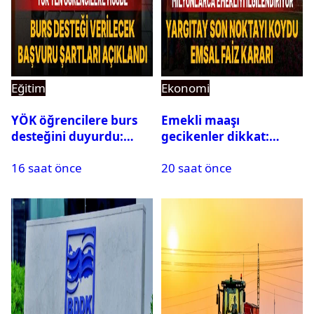
Eğitim
Ekonomi
YÖK öğrencilere burs
Emekli maaşı
desteğini duyurdu:
gecikenler dikkat:
Başvuru şartları
Yargıtay’dan emekli
16 saat önce
20 saat önce
açıklandı
maaşı için emsal faiz
kararı