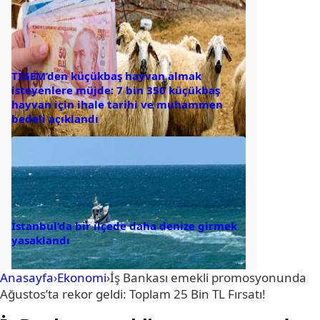
TİGEM’den küçükbaş hayvan almak
isteyenlere müjde: 7 bin 350 küçükbaş
hayvan için ihale tarihi ve muhammen
bedeli açıklandı
İstanbul’da bir ilçede daha denize girmek
yasaklandı
Anasayfa
›
Ekonomi
›
İş Bankası emekli promosyonunda
Ağustos’ta rekor geldi: Toplam 25 Bin TL Fırsatı!