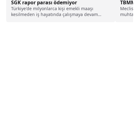
SGK rapor parası ödemiyor
TBMM’de
Türkiye'de milyonlarca kişi emekli maaşı
Meclis’e
kesilmeden iş hayatında çalışmaya devam
muhtaç g
ederken, bu kişilerin hastalık yüzünden rapor
zamlanm
aldığında SGK'dan rapor parası alamadığı
yaralanm
öğrenildi. SGK'nın sadece iş kazası ve meslek
gazilere
hastalığı gibi durumlarda ödeme yaptığı ifade
öngörülü
edildi.