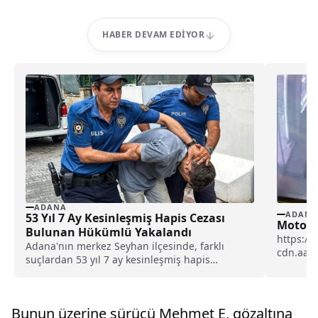
HABER DEVAM EDIYOR
ADANA
ADANA
53 Yıl 7 Ay Kesinleşmiş Hapis Cezası
Motosik
Bulunan Hükümlü Yakalandı
https://
Adana'nın merkez Seyhan ilçesinde, farklı
cdn.aa.
suçlardan 53 yıl 7 ay kesinleşmiş hapis
İl Emniy
cezasıyla aranan...
Bunun üzerine sürücü Mehmet E, gözaltına