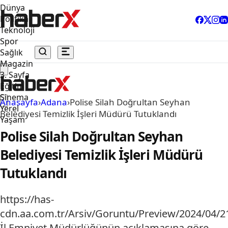
Dünya
Politika
Teknoloji
Spor
Sağlık
Magazin
3. Sayfa
Eğitim
Sinema
Anasayfa
›
Adana
›
Polise Silah Doğrultan Seyhan
Yerel
Belediyesi Temizlik İşleri Müdürü Tutuklandı
Yaşam
Polise Silah Doğrultan Seyhan
Belediyesi Temizlik İşleri Müdürü
Tutuklandı
https://has-
cdn.aa.com.tr/Arsiv/Goruntu/Preview/2024/04
İl Emniyet Müdürlüğünün açıklamasına göre,