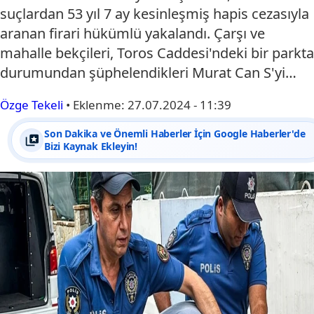
suçlardan 53 yıl 7 ay kesinleşmiş hapis cezasıyla
aranan firari hükümlü yakalandı. Çarşı ve
mahalle bekçileri, Toros Caddesi'ndeki bir parkta
durumundan şüphelendikleri Murat Can S'yi…
Özge Tekeli
•
Eklenme:
27.07.2024 - 11:39
Son Dakika ve Önemli Haberler İçin Google Haberler'de
Bizi Kaynak Ekleyin!