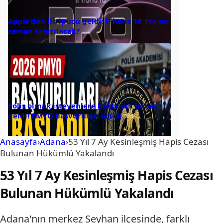
Apple’dan ilk ipucu geldi: iPhone 18 Pro ne
zaman tanıtılacak?
Polis olmak isteyenlere beklenen haber
geldi! PMYO başvuruları açıldı
Anasayfa
›
Adana
›
53 Yıl 7 Ay Kesinleşmiş Hapis Cezası
Bulunan Hükümlü Yakalandı
53 Yıl 7 Ay Kesinleşmiş Hapis Cezası
Bulunan Hükümlü Yakalandı
Adana'nın merkez Seyhan ilçesinde, farklı