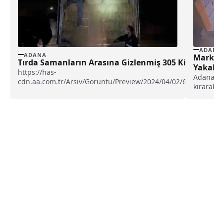
ADANA
ADANA
Markett
Tırda Samanların Arasına Gizlenmiş 305 Kilogram
Yakala
https://has-
Adana'nı
cdn.aa.com.tr/Arsiv/Goruntu/Preview/2024/04/02/63255001
kırarak 
İl Emniyet Müdürlüğü narkotik ekipleri, Tarsus-Adana-Gaziant
güvenlik
durdurdu. Polis,...