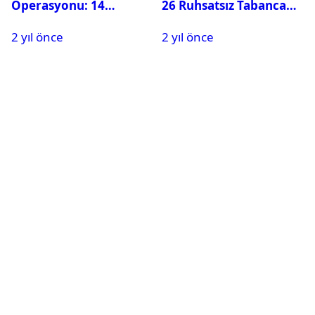
Operasyonu: 14
26 Ruhsatsız Tabanca
Hükümlü Cezaevine
Ele Geçirildi
2 yıl önce
2 yıl önce
Gönderildi