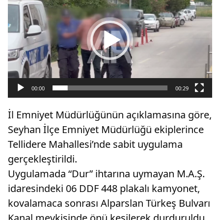
oynatıcı
00:00
00:29
İl Emniyet Müdürlüğünün açıklamasına göre,
Seyhan İlçe Emniyet Müdürlüğü ekiplerince
Tellidere Mahallesi’nde sabit uygulama
gerçekleştirildi.
Uygulamada “Dur” ihtarına uymayan M.A.Ş.
idaresindeki 06 DDF 448 plakalı kamyonet,
kovalamaca sonrası Alparslan Türkeş Bulvarı
Kanal mevkisinde önü kesilerek durduruldu.