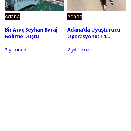
Adana
Adana
Bir Araç Seyhan Baraj
Adana’da Uyuşturucu
Gölü’ne Düştü
Operasyonu: 14
Hükümlü Cezaevine
2 yıl önce
2 yıl önce
Gönderildi