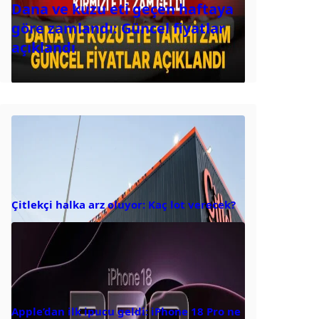
Dana ve kuzu eti geçen haftaya
göre zamlandı: Güncel fiyatlar
açıklandı
Çitlekçi halka arz oluyor: Kaç lot verecek?
Apple’dan ilk ipucu geldi: iPhone 18 Pro ne