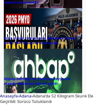
zaman tanıtılacak?
Polis olmak isteyenlere beklenen haber
geldi! PMYO başvuruları açıldı
Ahbap Derneği’ne yönetim kayyumu
atandı: Kapatma davası açıldı
Anasayfa
›
Adana
›
Adana’da 52 Kilogram Skunk Ele
Geçirildi: Sürücü Tutuklandı