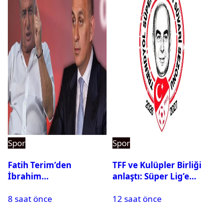
Spor
Spor
Fatih Terim’den
TFF ve Kulüpler Birliği
İbrahim
anlaştı: Süper Lig’e
Hacıosmanoğlu’na yeni
sanal fantezi ligi geliyor
8 saat önce
12 saat önce
cevap: İkili arasındaki
gerilim tırmanıyor