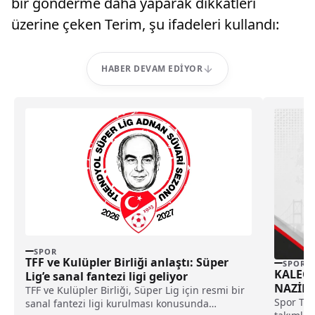
bir gönderme daha yaparak dikkatleri
üzerine çeken Terim, şu ifadeleri kullandı:
HABER DEVAM EDIYOR
SPOR
TFF ve Kulüpler Birliği anlaştı: Süper
SPOR
KALECİ
Lig’e sanal fantezi ligi geliyor
NAZİLL
TFF ve Kulüpler Birliği, Süper Lig için resmi bir
Spor Tot
sanal fantezi ligi kurulması konusunda