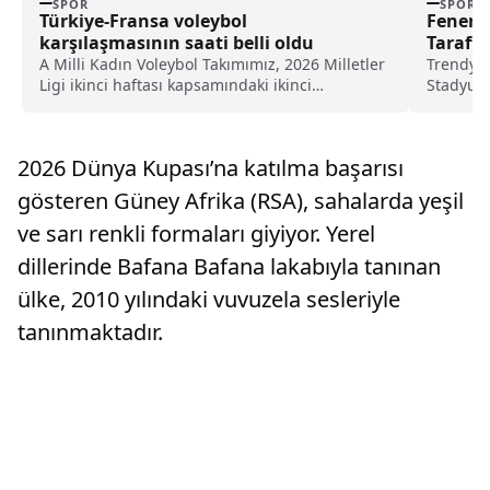
SPOR
SPOR
Türkiye-Fransa voleybol
Fenerba
karşılaşmasının saati belli oldu
Tarafta
A Milli Kadın Voleybol Takımımız, 2026 Milletler
Trendyol
Ligi ikinci haftası kapsamındaki ikinci
Stadyum
müsabakasında Fransa ile karşılaşacak. İlk
derbisind
maçında Belçika'yı 3-0 yenen Türkiye'nin Fransa
ile oynayacağı maçın saati ise belli oldu.
2026 Dünya Kupası’na katılma başarısı
gösteren Güney Afrika (RSA), sahalarda yeşil
ve sarı renkli formaları giyiyor. Yerel
dillerinde Bafana Bafana lakabıyla tanınan
ülke, 2010 yılındaki vuvuzela sesleriyle
tanınmaktadır.