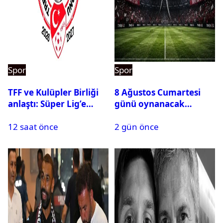
Spor
Spor
TFF ve Kulüpler Birliği
8 Ağustos Cumartesi
anlaştı: Süper Lig’e
günü oynanacak
sanal fantezi ligi geliyor
maçlar
12 saat önce
2 gün önce