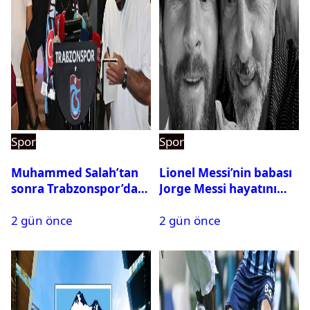
Spor
Spor
Muhammed Salah’tan
Lionel Messi’nin babası
sonra Trabzonspor’dan
Jorge Messi hayatını
bir rekor daha
kaybetti
2 gün önce
2 gün önce