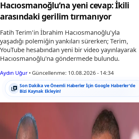
Hacıosmanoğlu’na yeni cevap: İkili
arasındaki gerilim tırmanıyor
Fatih Terim'in İbrahim Hacıosmanoğlu'yla
yaşadığı polemiğin yankıları sürerken; Terim,
YouTube hesabından yeni bir video yayınlayarak
Hacıosmanoğlu'na göndermede bulundu.
Aydın Uğur
•
Güncellenme:
10.08.2026 - 14:34
Son Dakika ve Önemli Haberler İçin Google Haberler'de
Bizi Kaynak Ekleyin!