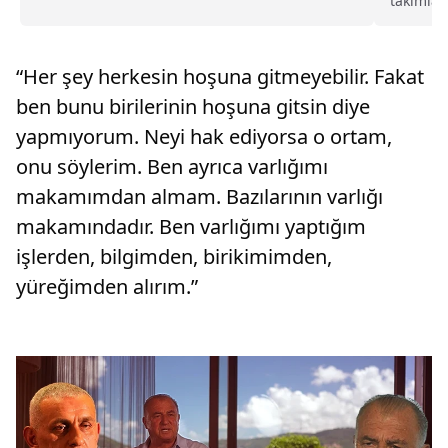
takımlar
anlaşmaya vardı.
maçların
nokta tr
“Her şey herkesin hoşuna gitmeyebilir. Fakat
ben bunu birilerinin hoşuna gitsin diye
yapmıyorum. Neyi hak ediyorsa o ortam,
onu söylerim. Ben ayrıca varlığımı
makamımdan almam. Bazılarının varlığı
makamındadır. Ben varlığımı yaptığım
işlerden, bilgimden, birikimimden,
yüreğimden alırım.”