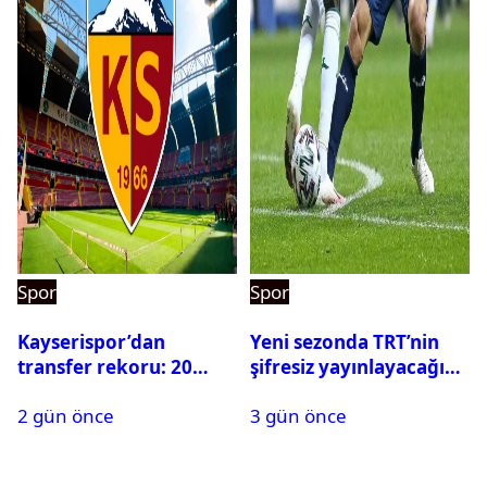
Spor
Spor
Kayserispor’dan
Yeni sezonda TRT’nin
transfer rekoru: 20
şifresiz yayınlayacağı
saatte 15 transfer
maçlar belli oldu
2 gün önce
3 gün önce