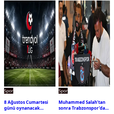
Spor
Spor
8 Ağustos Cumartesi
Muhammed Salah’tan
günü oynanacak
sonra Trabzonspor’dan
maçlar
bir rekor daha