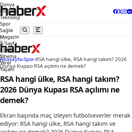
Dünya
Politika
Teknoloji
Spor
Sağlık
Magazin
3. Sayfa
Eğitim
Sinema
Anasayfa
›
Spor
›
RSA hangi ülke, RSA hangi takım? 2026
Yerel
Dünya Kupası RSA açılımı ne demek?
Yaşam
RSA hangi ülke, RSA hangi takım?
2026 Dünya Kupası RSA açılımı ne
demek?
Ekran başında maç izleyen futbolseverler merak
ediyor: RSA hangi ülke, RSA hangi takım ve
açılımı ne demek? 2026 Dünya Kupası RSA