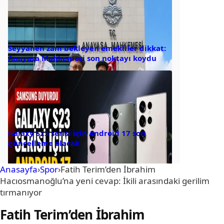
Seyyanen zam bekleyen emekliler dikkat:
Anayasa Mahkemesi son noktayı koydu
Galaxy S23 serisi için Android 17 son
güncelleme olacak
Anasayfa
›
Spor
›
Fatih Terim’den İbrahim
Hacıosmanoğlu’na yeni cevap: İkili arasındaki gerilim
tırmanıyor
Fatih Terim’den İbrahim