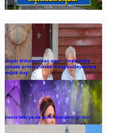
Özgür Erdursun’dan uyarı: Emeklilikte
yüksek prime yüksek maaş bekleyenlere
soğuk duş!
Deniz Seki’ye ne oldu? Durumu iyi mi?