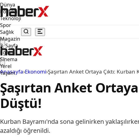
Dünya
Politika
Teknoloji
Spor
Sağlık
Magazin
3. Sayfa
Eğitim
Sinema
Yerel
Anasayfa
›
Ekonomi
›
Şaşırtan Anket Ortaya Çıktı: Kurban 
Yaşam
Şaşırtan Anket Ortaya
Düştü!
Kurban Bayramı'nda sona gelinirken yaklaşılırken
azaldığı öğrenildi.