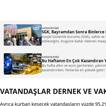
EKONOMI
SGK, Bayramdan Sonra Binlerce Em
Sosyal Güvenlik Kurumu (SGK), sahte ve us
edileceğini, bugüne kadar ödenen maaşlar
EKONOMI
Bu Haftanın En Çok Kazandıran Ya
Bu hafta altın ve euro gerilerken, yatır
kazandırırken, fonlarda en yüksek getiri
VATANDAŞLAR DERNEK VE VA
Ayrıca kurban kesecek vatandaşların yüzde 95,2’si