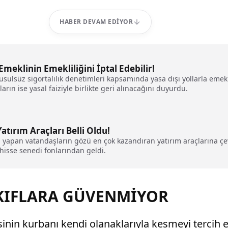
HABER DEVAM EDIYOR
eklinin Emekliliğini İptal Edebilir!
ulsüz sigortalılık denetimleri kapsamında yasa dışı yollarla emekli 
ın ise yasal faiziyle birlikte geri alınacağını duyurdu.
tırım Araçları Belli Oldu!
ım yapan vatandaşların gözü en çok kazandıran yatırım araçlarına çe
 hisse senedi fonlarından geldi.
KIFLARA GÜVENMİYOR
nin kurbanı kendi olanaklarıyla kesmeyi tercih ett