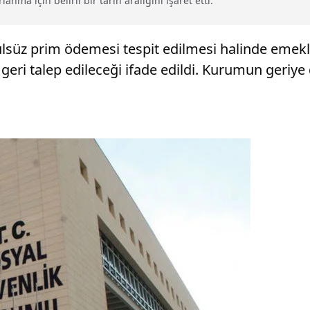
ma için belirli bir tarih aralığını işaret etti.
ulsüz prim ödemesi tespit edilmesi halinde emeklil
 geri talep edileceği ifade edildi. Kurumun geriye