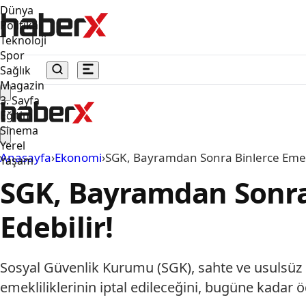
Dünya
Politika
Teknoloji
Spor
Sağlık
Magazin
3. Sayfa
Eğitim
Sinema
Yerel
Anasayfa
›
Ekonomi
›
SGK, Bayramdan Sonra Binlerce Emeklin
Yaşam
SGK, Bayramdan Sonra 
Edebilir!
Sosyal Güvenlik Kurumu (SGK), sahte ve usulsüz si
emekliliklerinin iptal edileceğini, bugüne kadar ö