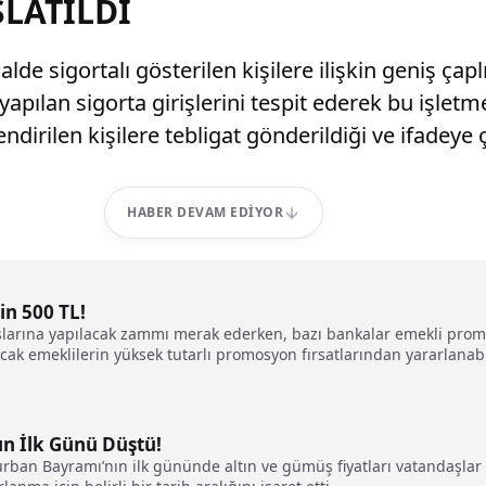
LATILDI
lde sigortalı gösterilen kişilere ilişkin geniş çapl
yapılan sigorta girişlerini tespit ederek bu işletme
rilen kişilere tebligat gönderildiği ve ifadeye ça
HABER DEVAM EDIYOR
n 500 TL!
rına yapılacak zammı merak ederken, bazı bankalar emekli promosy
 emeklilerin yüksek tutarlı promosyon fırsatlarından yararlanabile
ın İlk Günü Düştü!
rban Bayramı’nın ilk gününde altın ve gümüş fiyatları vatandaşlar 