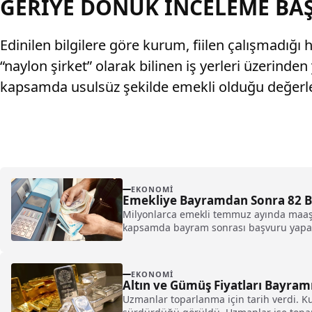
GERİYE DÖNÜK İNCELEME BAŞ
Edinilen bilgilere göre kurum, fiilen çalışmadığı ha
“naylon şirket” olarak bilinen iş yerleri üzerinden 
kapsamda usulsüz şekilde emekli olduğu değerlendi
EKONOMI
Emekliye Bayramdan Sonra 82 Bi
Milyonlarca emekli temmuz ayında maaşla
kapsamda bayram sonrası başvuru yapacak
EKONOMI
Altın ve Gümüş Fiyatları Bayram
Uzmanlar toparlanma için tarih verdi. Ku