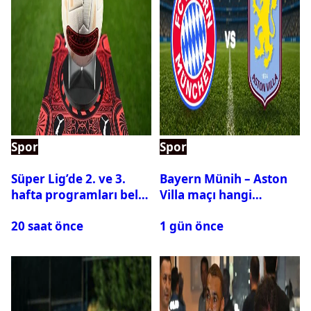
Spor
Spor
Süper Lig’de 2. ve 3.
Bayern Münih – Aston
hafta programları belli
Villa maçı hangi
oldu
kanalda? Ne zaman,
20 saat önce
1 gün önce
saat kaçta oynanacak?