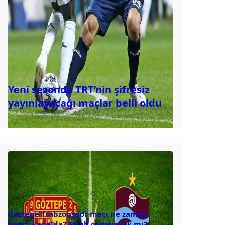
Yeni sezonda TRT’nin şifresiz
yayınlayacağı maçlar belli oldu
Göztepe Trabzonspor maçı ne zaman,
hangi kanalda? Salah oynayacak mı?