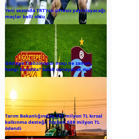
Yeni sezonda TRT’nin şifresiz yayınlayacağı
maçlar belli oldu
Göztepe Trabzonspor maçı ne zaman,
hangi kanalda? Salah oynayacak mı?
Tarım Bakanlığından 131 milyon TL kırsal
kalkınma desteği: Toplam 688 milyon TL
ödendi