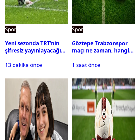
Spor
Spor
Yeni sezonda TRT’nin
Göztepe Trabzonspor
şifresiz yayınlayacağı
maçı ne zaman, hangi
maçlar belli oldu
kanalda? Salah
13 dakika önce
1 saat önce
oynayacak mı?