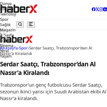
Dünya
Politika
Teknoloji
Spor
Sağlık
Magazin
3. Sayfa
Eğitim
Sinema
Anasayfa
›
Spor
›
Serdar Saatçı, Trabzonspor’dan Al
Yerel
Nassr’a Kiralandı
Yaşam
Serdar Saatçı, Trabzonspor’dan Al
Nassr’a Kiralandı
Trabzonspor’un genç futbolcusu Serdar Saatçı,
sezonun ikinci yarısı için Suudi Arabistan ekibi Al
Nassr’a kiralandı.