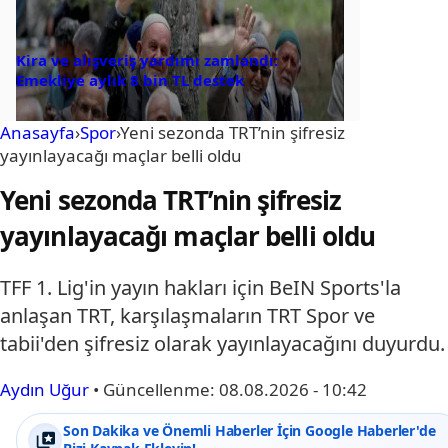
Kira ve alışveriş yardımı zamlandı:
Emekliye aylık 8 bin TL destek
Anasayfa
›
Spor
›
Yeni sezonda TRT’nin şifresiz
yayınlayacağı maçlar belli oldu
Yeni sezonda TRT’nin şifresiz
yayınlayacağı maçlar belli oldu
TFF 1. Lig'in yayın hakları için BeIN Sports'la
anlaşan TRT, karşılaşmaların TRT Spor ve
tabii'den şifresiz olarak yayınlayacağını duyurdu.
Aydın Uğur
•
Güncellenme:
08.08.2026 - 10:42
Son Dakika ve Önemli Haberler İçin Google Haberler'de