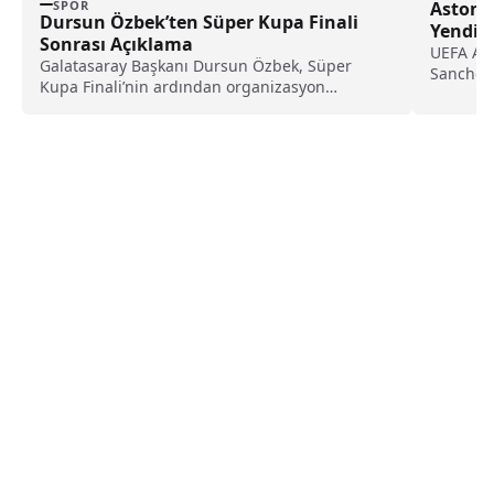
Aston V
SPOR
Dursun Özbek’ten Süper Kupa Finali
Yendi
Sonrası Açıklama
UEFA Avr
Galatasaray Başkanı Dursun Özbek, Süper
Sancho’n
Kupa Finali’nin ardından organizasyon
deplasma
sürecinden transfer çalışmalarına, maç
sırasında ve sonrasında yaşanan gelişmelere
kadar birçok başlıkta değerlendirmelerde
bulunarak kamuoyuna kapsamlı bir açıklama
yaptı.