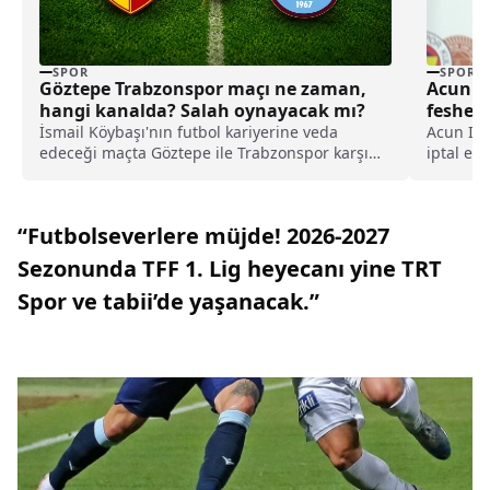
SPOR
SPOR
Göztepe Trabzonspor maçı ne zaman,
Acun Il
hangi kanalda? Salah oynayacak mı?
feshedi
İsmail Köybaşı'nın futbol kariyerine veda
Acun Ilıc
edeceği maçta Göztepe ile Trabzonspor karşı
iptal etm
karşıya gelecek.
yaptığı 
şekilde f
“Futbolseverlere müjde! 2026-2027
Sezonunda TFF 1. Lig heyecanı yine TRT
Spor ve tabii’de yaşanacak.”