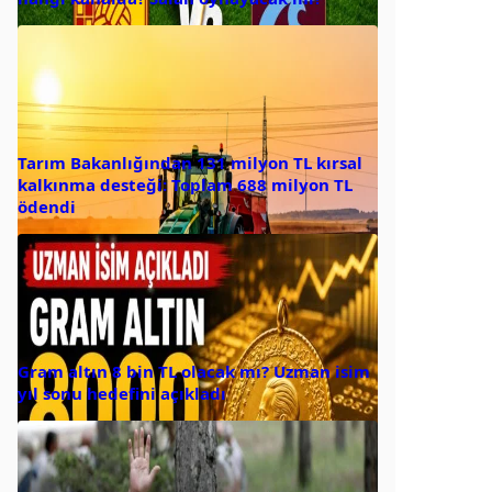
Tarım Bakanlığından 131 milyon TL kırsal
kalkınma desteği: Toplam 688 milyon TL
ödendi
Gram altın 8 bin TL olacak mı? Uzman isim
yıl sonu hedefini açıkladı