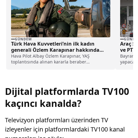
GÜNDEM
GÜNDE
Türk Hava Kuvvetleri’nin ilk kadın
Araç Sa
generali Özlem Karapınar hakkında
ve PTT’
dikkat çeken detay ortaya çıktı
Hava Pilot Albay Özlem Karapınar, YAŞ
Bayram t
toplantısında alınan kararla beraber
yapacak 
tuğgeneral rütbesine terfi edilmiş ve böylece,
kontrol 
Türk Hava Kuvvetleri'nin ilk kadın generali
sorgulam
olmuştu. Karapınar'ın dedesine ve amcasının
yetersiz
da gazi olduğu öğrenildi.
sahipler
Dijital platformlarda TV100
vurgulan
kaçıncı kanalda?
Televizyon platformları üzerinden TV
izleyenler için platformlardaki TV100 kanal