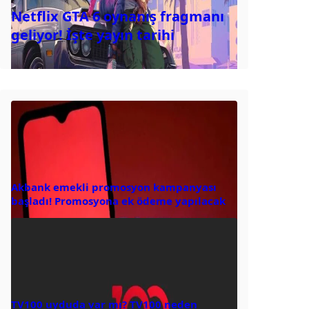
Netflix GTA 6 oynanış fragmanı
geliyor! İşte yayın tarihi
Akbank emekli promosyon kampanyası
başladı! Promosyona ek ödeme yapılacak
TV100 uyduda var mı? TV100 neden