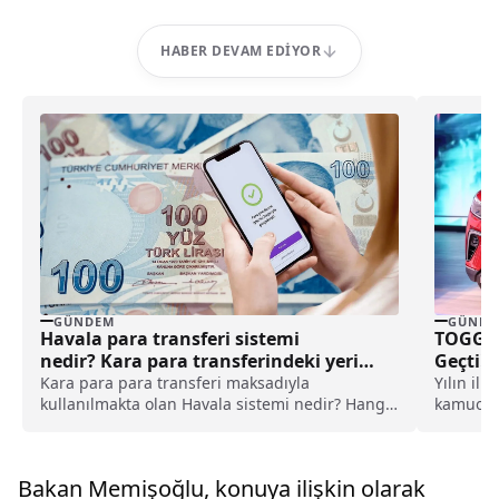
HABER DEVAM EDIYOR
GÜNDEM
GÜNDE
Havala para transferi sistemi
TOGG’da
nedir? Kara para transferindeki yeri
Geçti!
nedir?
Kara para para transferi maksadıyla
Yılın ilk
kullanılmakta olan Havala sistemi nedir? Hangi
kamuoyuy
prensiplerle çalışmaktadır? Hangi ilkeler
da dikka
doğrultusunda hizmet vermektedir?
Bakan Memişoğlu, konuya ilişkin olarak