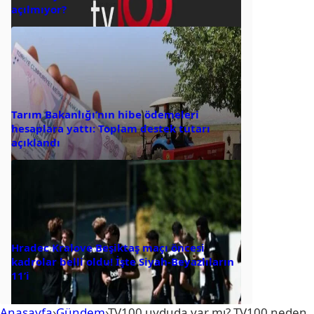
açılmıyor?
Tarım Bakanlığı’nın hibe ödemeleri
hesaplara yattı: Toplam destek tutarı
açıklandı
Hradec Kralove Beşiktaş maçı öncesi
kadrolar belli oldu! İşte Siyah-Beyazlıların
11’i
Anasayfa
›
Gündem
›
TV100 uyduda var mı? TV100 neden