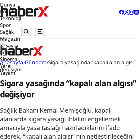
Dünya
Politika
Teknoloji
Spor
Sağlık
Magazin
3. Sayfa
Eğitim
Sinema
Anasayfa
›
Gündem
›
Sigara yasağında “kapalı alan algısı”
Yerel
değişiyor
Yaşam
Sigara yasağında “kapalı alan algısı”
değişiyor
Sağlık Bakanı Kemal Memişoğlu, kapalı
alanlarda sigara yasağı ihlalini engellemek
amacıyla yasa taslağı hazırladıklarını ifade
ederek, “kapalı alan algısı” nın netleştirileceğini