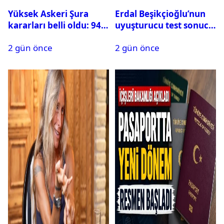
Yüksek Askeri Şura
Erdal Beşikçioğlu’nun
kararları belli oldu: 94
uyuşturucu test sonucu
isim terfi etti
belli oldu
2 gün önce
2 gün önce