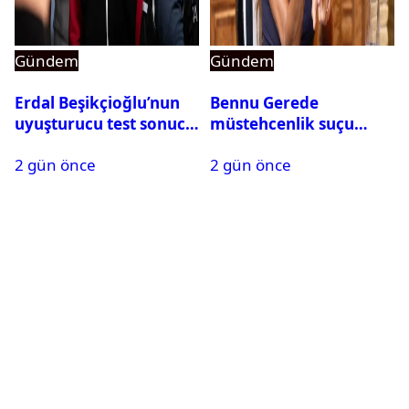
Gündem
Gündem
Erdal Beşikçioğlu’nun
Bennu Gerede
uyuşturucu test sonucu
müstehcenlik suçu
belli oldu
kapsamında gözaltına
2 gün önce
2 gün önce
alındı