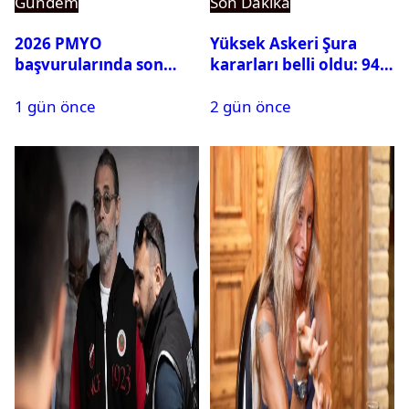
Gündem
Son Dakika
2026 PMYO
Yüksek Askeri Şura
başvurularında son
kararları belli oldu: 94
durum ne?
isim terfi etti
1 gün önce
2 gün önce