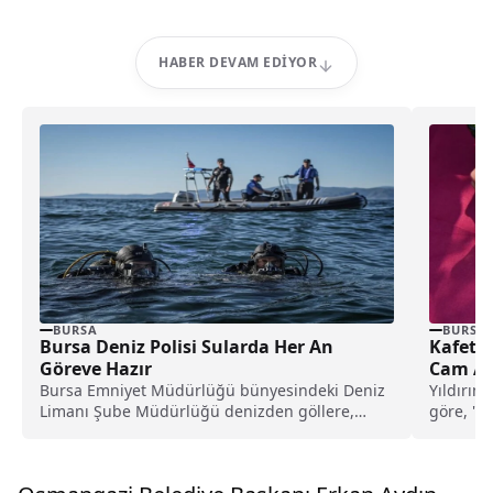
HABER DEVAM EDIYOR
BURSA
BURSA
Bursa Deniz Polisi Sularda Her An
Kafete
Göreve Hazır
Cam At
Bursa Emniyet Müdürlüğü bünyesindeki Deniz
Yıldırım
Limanı Şube Müdürlüğü denizden göllere,
göre, "Sı
derelerden akarsulara kadar geniş...
belediye