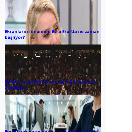
Ekranların fenomeni Esra Erol’da ne zaman
başlıyor?
Galatasaray Villarreal maç bilet fiyatları
açıklandı
Emekli promosyonunda ezber bozan teklif: