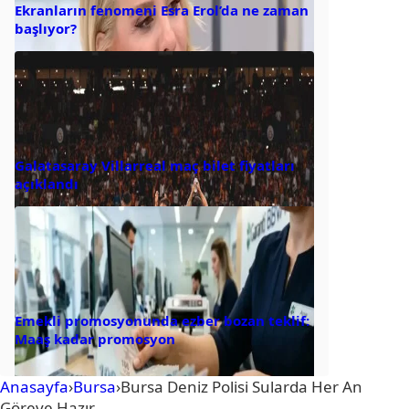
Ekranların fenomeni Esra Erol’da ne zaman
başlıyor?
Galatasaray Villarreal maç bilet fiyatları
açıklandı
Emekli promosyonunda ezber bozan teklif:
Maaş kadar promosyon
Anasayfa
›
Bursa
›
Bursa Deniz Polisi Sularda Her An
Göreve Hazır