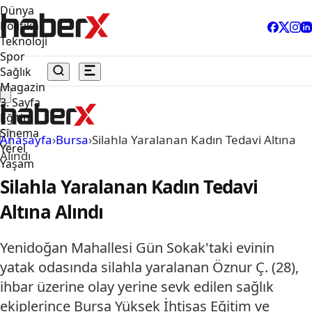
Dünya
Politika
Teknoloji
Spor
Sağlık
Magazin
3. Sayfa
Eğitim
Sinema
Anasayfa
›
Bursa
›
Silahla Yaralanan Kadın Tedavi Altına
Yerel
Alındı
Yaşam
Silahla Yaralanan Kadın Tedavi
Altına Alındı
Yenidoğan Mahallesi Gün Sokak'taki evinin
yatak odasında silahla yaralanan Öznur Ç. (28),
ihbar üzerine olay yerine sevk edilen sağlık
ekiplerince Bursa Yüksek İhtisas Eğitim ve