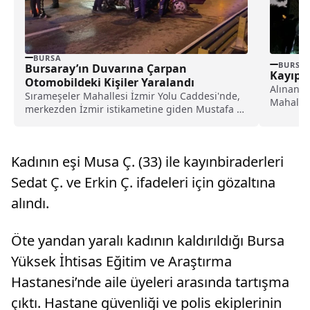
BURSA
BURSA
Bursaray’ın Duvarına Çarpan
Kayıp O
Otomobildeki Kişiler Yaralandı
Alınan bi
Sırameşeler Mahallesi İzmir Yolu Caddesi'nde,
Mahalles
merkezden İzmir istikametine giden Mustafa G.
sesleri g
idaresindeki 10 ADF...
Kadının eşi Musa Ç. (33) ile kayınbiraderleri
Sedat Ç. ve Erkin Ç. ifadeleri için gözaltına
alındı.
Öte yandan yaralı kadının kaldırıldığı Bursa
Yüksek İhtisas Eğitim ve Araştırma
Hastanesi’nde aile üyeleri arasında tartışma
çıktı. Hastane güvenliği ve polis ekiplerinin