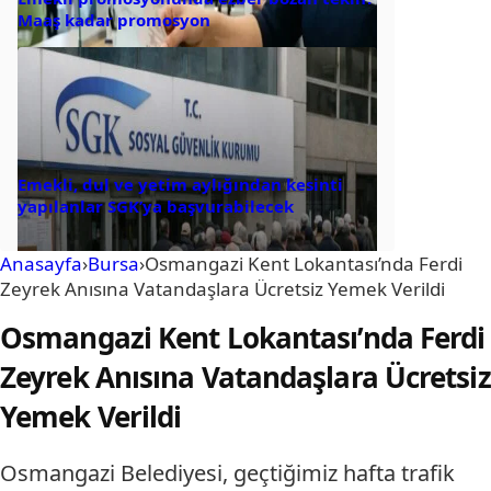
Maaş kadar promosyon
Emekli, dul ve yetim aylığından kesinti
yapılanlar SGK’ya başvurabilecek
Anasayfa
›
Bursa
›
Osmangazi Kent Lokantası’nda Ferdi
Zeyrek Anısına Vatandaşlara Ücretsiz Yemek Verildi
Osmangazi Kent Lokantası’nda Ferdi
Zeyrek Anısına Vatandaşlara Ücretsiz
Yemek Verildi
Osmangazi Belediyesi, geçtiğimiz hafta trafik