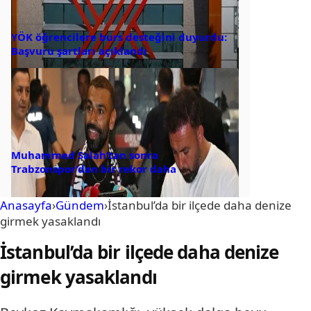
YÖK öğrencilere burs desteğini duyurdu:
Başvuru şartları açıklandı
Muhammed Salah’tan sonra
Trabzonspor’dan bir rekor daha
Anasayfa
›
Gündem
›
İstanbul’da bir ilçede daha denize
girmek yasaklandı
İstanbul’da bir ilçede daha denize
girmek yasaklandı