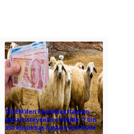
TİGEM’den küçükbaş hayvan
almak isteyenlere müjde: 7 bin
350 küçükbaş hayvan için ihale