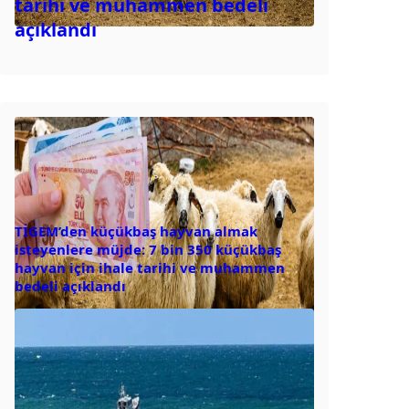
tarihi ve muhammen bedeli
açıklandı
TİGEM’den küçükbaş hayvan almak
isteyenlere müjde: 7 bin 350 küçükbaş
hayvan için ihale tarihi ve muhammen
bedeli açıklandı