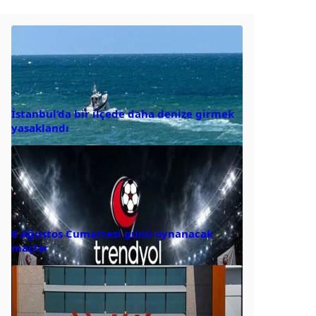
İstanbul’da bir ilçede daha denize girmek
yasaklandı
8 Ağustos Cumartesi günü oynanacak
maçlar