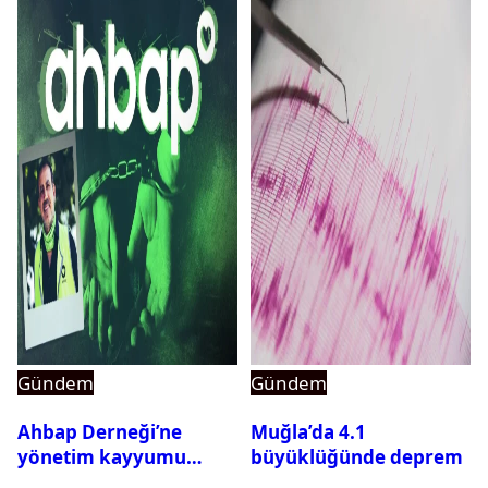
Gündem
Gündem
Ahbap Derneği’ne
Muğla’da 4.1
yönetim kayyumu
büyüklüğünde deprem
atandı: Kapatma davası