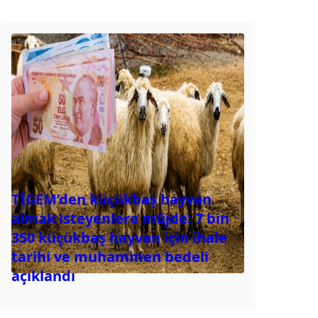
TİGEM’den küçükbaş hayvan
almak isteyenlere müjde: 7 bin
350 küçükbaş hayvan için ihale
tarihi ve muhammen bedeli
açıklandı