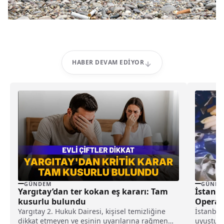
HABER DEVAM EDIYOR
GÜNDEM
GÜNDE
Yargıtay’dan ter kokan eş kararı: Tam
İstanb
kusurlu bulundu
Operasy
Yargıtay 2. Hukuk Dairesi, kişisel temizliğine
İstanbul
dikkat etmeyen ve eşinin uyarılarına rağmen
uyuşturu