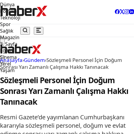
Dünya
Politika
Teknoloji
Spor
Sağlık
Magazin
3. Sayfa
Eğitim
Sinema
Anasayfa
›
Gündem
›
Sözleşmeli Personel İçin Doğum
Yerel
Sonrası Yarı Zamanlı Çalışma Hakkı Tanınacak
Yaşam
Sözleşmeli Personel İçin Doğum
Sonrası Yarı Zamanlı Çalışma Hakkı
Tanınacak
Resmi Gazete’de yayımlanan Cumhurbaşkanı
kararıyla sözleşmeli personel, doğum ve evlat
edinme sonrası yarı zamanlı çalışma hakkına