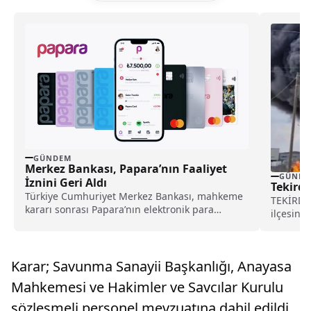
GÜNDEM
Merkez Bankası, Papara’nın Faaliyet
GÜNDE
İznini Geri Aldı
Tekirda
Türkiye Cumhuriyet Merkez Bankası, mahkeme
TEKİRDAĞ
kararı sonrası Papara’nın elektronik para
ilçesind
kuruluşu olarak faaliyet iznini yeniden
fabrikas
yürürlüğe soktu.
Karar; Savunma Sanayii Başkanlığı, Anayasa
Mahkemesi ve Hakimler ve Savcılar Kurulu
sözleşmeli personel mevzuatına dahil edildi.