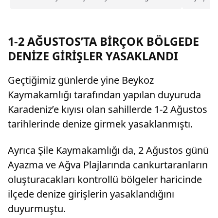
duş almayarak sürekli ter kokan kocayı tam
bin uyuş
kusurlu buldu. Bu kapsamda çiftin
boşanmasına karar verilirken, kocanın 360 bin
lira tazminat ödemesine karar verildi.
1-2 AĞUSTOS’TA BİRÇOK BÖLGEDE
DENİZE GİRİŞLER YASAKLANDI
Geçtiğimiz günlerde yine Beykoz
Kaymakamlığı tarafından yapılan duyuruda
Karadeniz’e kıyısı olan sahillerde 1-2 Ağustos
tarihlerinde denize girmek yasaklanmıştı.
Ayrıca Şile Kaymakamlığı da, 2 Ağustos günü
Ayazma ve Ağva Plajlarında cankurtaranların
oluşturacakları kontrollü bölgeler haricinde
ilçede denize girişlerin yasaklandığını
duyurmuştu.