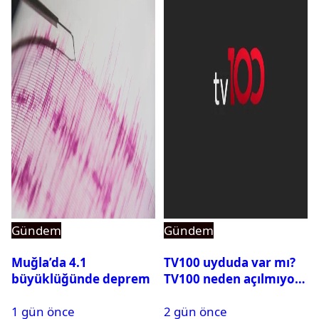
Gündem
Gündem
Muğla’da 4.1
TV100 uyduda var mı?
büyüklüğünde deprem
TV100 neden açılmıyor?
1 gün önce
2 gün önce