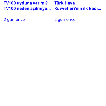
TV100 uyduda var mı?
Türk Hava
TV100 neden açılmıyor?
Kuvvetleri’nin ilk kadın
generali Özlem
2 gün önce
2 gün önce
Karapınar hakkında
dikkat çeken detay
ortaya çıktı