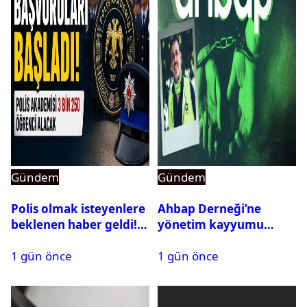
Gündem
Gündem
Polis olmak isteyenlere
Ahbap Derneği’ne
beklenen haber geldi!
yönetim kayyumu
PMYO başvuruları açıldı
atandı: Kapatma davası
1 gün önce
1 gün önce
açıldı