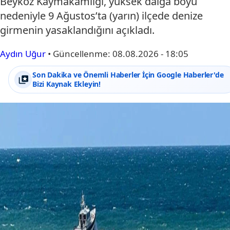
Beykoz Kaymakamlığı, yüksek dalga boyu
nedeniyle 9 Ağustos’ta (yarın) ilçede denize
girmenin yasaklandığını açıkladı.
Aydın Uğur
•
Güncellenme:
08.08.2026 - 18:05
Son Dakika ve Önemli Haberler İçin Google Haberler'de
Bizi Kaynak Ekleyin!