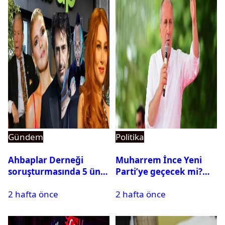
Gündem
Politika
Ahbaplar Derneği
Muharrem İnce Yeni
soruşturmasında 5 ünlü
Parti’ye geçecek mi?
isim ifadeye çağrıldı
CHP’den istifa etti mi?
2 hafta önce
2 hafta önce