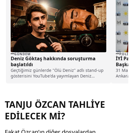
GÜNDEM
POLITI
Deniz Göktaş hakkında soruşturma
İYİ Part
başlatıldı
Başkanı
Geçtiğimiz günlerde "Ölü Deniz" adlı stand-up
31 Mart 
gösterisini YouTube'da yayımlayan Deniz
Ankara İ
Göktaş, hakkında dini değerleri aşağılama
suçlamasıyla soruşturma başlatıldı.
TANJU ÖZCAN TAHLİYE
EDİLECEK Mİ?
Fakat Özcan’ın diğer dosyalardan