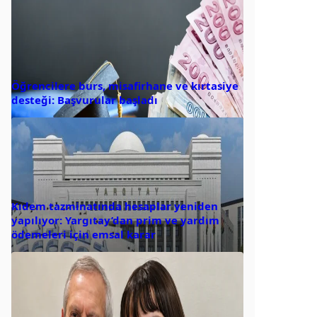
Öğrencilere burs, misafirhane ve kırtasiye
desteği: Başvurular başladı
Kıdem tazminatında hesaplar yeniden
yapılıyor: Yargıtay’dan prim ve yardım
ödemeleri için emsal karar