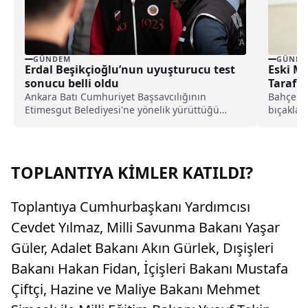
GÜNDEM
GÜNDE
Erdal Beşikçioğlu’nun uyuşturucu test
Eski Mi
sonucu belli oldu
Tarafı
Ankara Batı Cumhuriyet Başsavcılığının
Bahçeliev
Etimesgut Belediyesi'ne yönelik yürüttüğü
bıçakla a
soruşturma doğrultusunda hakkındaki ihbarlar
Ahmet Çe
üzerinde kan, idrar ve saç örnekleri alınan
tutuklu Belediye Başkanı Erdal Beşikçioğlu'nun
uyuşturucu testinin pozitif çıktığı ifade edildi.
TOPLANTIYA KİMLER KATILDI?
Toplantıya Cumhurbaşkanı Yardımcısı
Cevdet Yılmaz, Milli Savunma Bakanı Yaşar
Güler, Adalet Bakanı Akın Gürlek, Dışişleri
Bakanı Hakan Fidan, İçişleri Bakanı Mustafa
Çiftçi, Hazine ve Maliye Bakanı Mehmet