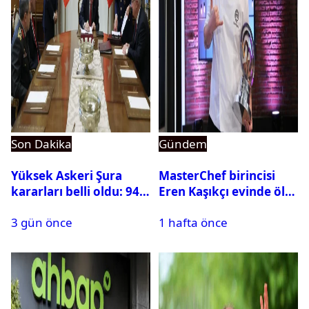
Son Dakika
Gündem
Yüksek Askeri Şura
MasterChef birincisi
kararları belli oldu: 94
Eren Kaşıkçı evinde ölü
isim terfi etti
bulundu
3 gün önce
1 hafta önce