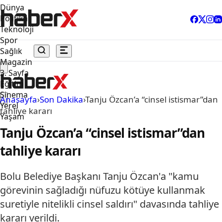
Dünya
Politika
Teknoloji
Spor
Sağlık
Magazin
3. Sayfa
Eğitim
Sinema
Anasayfa
›
Son Dakika
›
Tanju Özcan’a “cinsel istismar”dan
Yerel
tahliye kararı
Yaşam
Tanju Özcan’a “cinsel istismar”dan
tahliye kararı
Bolu Belediye Başkanı Tanju Özcan'a "kamu
görevinin sağladığı nüfuzu kötüye kullanmak
suretiyle nitelikli cinsel saldırı" davasında tahliye
kararı verildi.