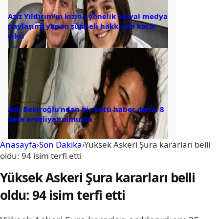
Aziz Yıldırım’ın kızına yönelik sosyal medya
paylaşımı yapan şüpheli hakkında karar
çıktı
Aslı Bekiroğlu’ndan bir kötü haber daha: 8
defa ameliyat olmuştu
Anasayfa
›
Son Dakika
›
Yüksek Askeri Şura kararları belli
oldu: 94 isim terfi etti
Yüksek Askeri Şura kararları belli
oldu: 94 isim terfi etti