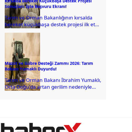
Kırsalda Bereket Küçükbaşa Destek Projesi
Sonuçları: İşte Başvuru Ekranı!
Tarım ve Orman Bakanlığının kırsalda
bereket küçükbaşa destek projesi ilk etap
sonuçları açıklandı. Sonuçlar bakanlığın
başvuru sorgulama sisteminin...
Mazot ve Gübre Desteği Zammı 2026: Tarım
Bakanı Yumaklı Duyurdu!
Tarım ve Orman Bakanı İbrahim Yumaklı,
Orta Doğu'da artan gerilim nedeniyle
mazot ve gübre fiyatlarının
zamlanmasının ardından üreticiye...