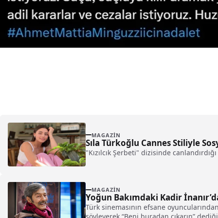
MAGAZIN
Sıla Türkoğlu Cannes Stiliyle 
"Kızılcık Şerbeti" dizisinde canlandırdığı
MAGAZIN
Yoğun Bakımdaki Kadir İnanır’d
Türk sinemasının efsane oyuncularından 
söyleyerek “Beni buradan çıkarın” dediği