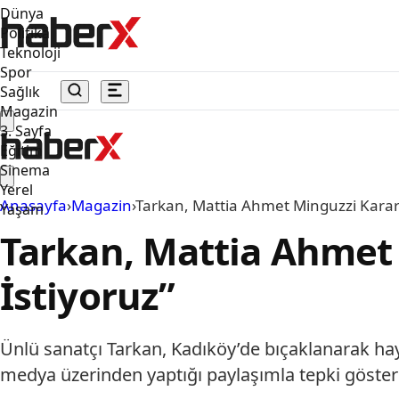
Dünya
Politika
Teknoloji
Spor
Sağlık
Magazin
3. Sayfa
Eğitim
Sinema
Yerel
Anasayfa
›
Magazin
›
Tarkan, Mattia Ahmet Minguzzi Kararın
Yaşam
Tarkan, Mattia Ahmet 
İstiyoruz”
Ünlü sanatçı Tarkan, Kadıköy’de bıçaklanarak hay
medya üzerinden yaptığı paylaşımla tepki gösterdi