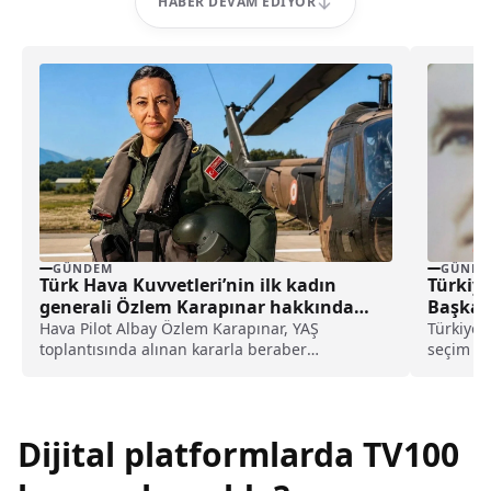
HABER DEVAM EDIYOR
GÜNDEM
GÜNDE
Türk Hava Kuvvetleri’nin ilk kadın
Türkiye
generali Özlem Karapınar hakkında
Başkanı
dikkat çeken detay ortaya çıktı
Hava Pilot Albay Özlem Karapınar, YAŞ
Türkiye B
toplantısında alınan kararla beraber
seçim sü
tuğgeneral rütbesine terfi edilmiş ve böylece,
netleşti.
Türk Hava Kuvvetleri'nin ilk kadın generali
olmuştu. Karapınar'ın dedesine ve amcasının
da gazi olduğu öğrenildi.
Dijital platformlarda TV100