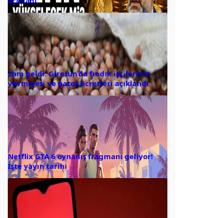
açıkladı
Zam geldi: Giresun’da fındık işçilerinin
yevmiyesi ve patoz ücretleri açıklandı
Netflix GTA 6 oynanış fragmanı geliyor!
İşte yayın tarihi