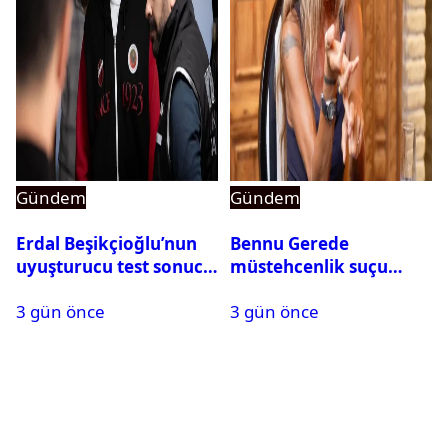
Gündem
Gündem
Erdal Beşikçioğlu’nun
Bennu Gerede
uyuşturucu test sonucu
müstehcenlik suçu
belli oldu
kapsamında gözaltına
3 gün önce
3 gün önce
alındı