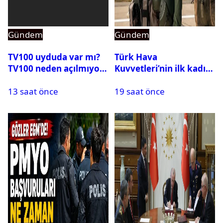
Gündem
Gündem
TV100 uyduda var mı?
Türk Hava
TV100 neden açılmıyor?
Kuvvetleri’nin ilk kadın
generali Özlem
13 saat önce
19 saat önce
Karapınar hakkında
dikkat çeken detay
ortaya çıktı