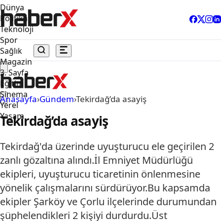
Dünya
Politika
Teknoloji
Spor
Sağlık
Magazin
3. Sayfa
Eğitim
Sinema
Anasayfa
›
Gündem
›
Tekirdağ’da asayiş
Yerel
Yaşam
Tekirdağ’da asayiş
Tekirdağ'da üzerinde uyuşturucu ele geçirilen 2
zanlı gözaltına alındı.İl Emniyet Müdürlüğü
ekipleri, uyuşturucu ticaretinin önlenmesine
yönelik çalışmalarını sürdürüyor.Bu kapsamda
ekipler Şarköy ve Çorlu ilçelerinde durumundan
şüphelendikleri 2 kişiyi durdurdu.Üst