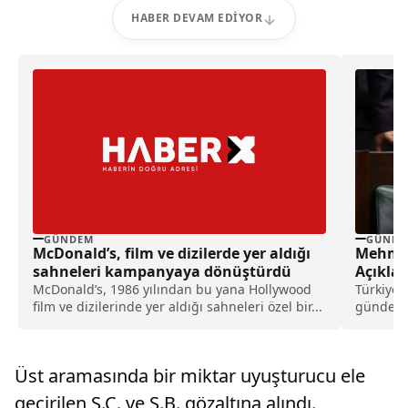
HABER DEVAM EDIYOR
GÜNDEM
GÜNDE
McDonald’s, film ve dizilerde yer aldığı
Mehmet 
sahneleri kampanyaya dönüştürdü
Açıklam
McDonald’s, 1986 yılından bu yana Hollywood
Türkiye’
film ve dizilerinde yer aldığı sahneleri özel bir...
gündemd
Mehmet.
Üst aramasında bir miktar uyuşturucu ele
geçirilen S.Ç. ve S.B. gözaltına alındı.