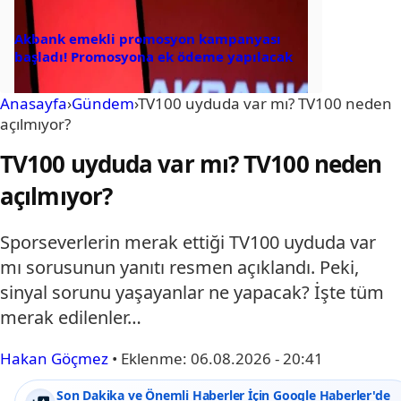
Akbank emekli promosyon kampanyası
başladı! Promosyona ek ödeme yapılacak
Anasayfa
›
Gündem
›
TV100 uyduda var mı? TV100 neden
açılmıyor?
TV100 uyduda var mı? TV100 neden
açılmıyor?
Sporseverlerin merak ettiği TV100 uyduda var
mı sorusunun yanıtı resmen açıklandı. Peki,
sinyal sorunu yaşayanlar ne yapacak? İşte tüm
merak edilenler…
Hakan Göçmez
•
Eklenme:
06.08.2026 - 20:41
Son Dakika ve Önemli Haberler İçin Google Haberler'de