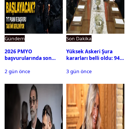
Gündem
Son Dakika
2026 PMYO
Yüksek Askeri Şura
başvurularında son
kararları belli oldu: 94
durum ne?
isim terfi etti
2 gün önce
3 gün önce