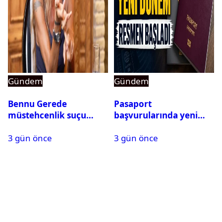
Gündem
Gündem
Bennu Gerede
Pasaport
müstehcenlik suçu
başvurularında yeni
kapsamında gözaltına
dönem başladı
3 gün önce
3 gün önce
alındı