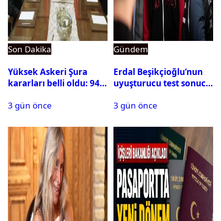
Son Dakika
Gündem
Yüksek Askeri Şura
Erdal Beşikçioğlu’nun
kararları belli oldu: 94
uyuşturucu test sonucu
isim terfi etti
belli oldu
3 gün önce
3 gün önce