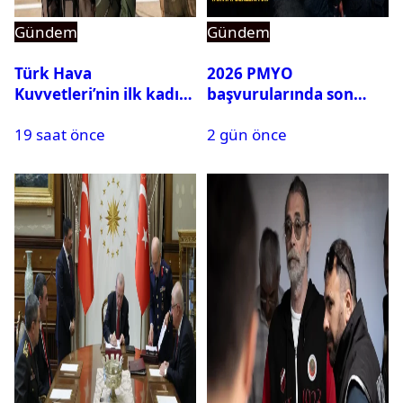
Gündem
Gündem
Türk Hava
2026 PMYO
Kuvvetleri’nin ilk kadın
başvurularında son
generali Özlem
durum ne?
19 saat önce
2 gün önce
Karapınar hakkında
dikkat çeken detay
ortaya çıktı