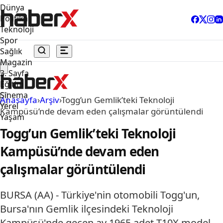
Dünya
Politika
Teknoloji
Spor
Sağlık
Magazin
3. Sayfa
Eğitim
Sinema
Anasayfa
›
Arşiv
›
Togg’un Gemlik’teki Teknoloji
Yerel
Kampüsü’nde devam eden çalışmalar görüntülendi
Yaşam
Togg’un Gemlik’teki Teknoloji
Kampüsü’nde devam eden
çalışmalar görüntülendi
BURSA (AA) - Türkiye'nin otomobili Togg'un,
Bursa'nın Gemlik ilçesindeki Teknoloji
Kampüsü'nde geçen ay 1965 adet T10X model