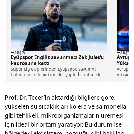
ARŞIV
ARŞIV
Eyüpspor, İngiliz savunmacı Zak Jules’u
Avrupa’
kadrosuna kattı
Yükseli
Piyasal
Süper Lig ekiplerinden Eyüpspor, savunma
Avrupa'da
hattına önemli bir transfer yaptı. İstanbul ekibi,
Artışın 
Rotherham United formasını terleten İngiliz
küresel 
stoper Zak Jules’u transfer ettiğini açıkladı.
Prof. Dr. Tecer’in aktardığı bilgilere göre,
yükselen su sıcaklıkları kolera ve salmonella
gibi tehlikeli, mikroorganizmaların üremesi
için ideal bir ortam yaratıyor. Bu durum ise
bölgedeki ekosistemi bozduğu gibi balıkları