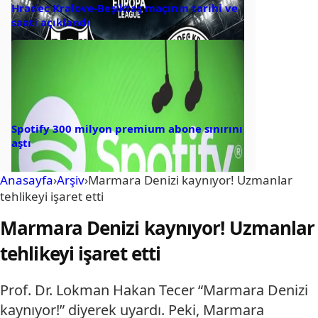
Hradec Kralove-Beşiktaş maçının tarihi ve
saati açıklandı
Spotify 300 milyon premium abone sınırını
aştı
Anasayfa
›
Arşiv
›
Marmara Denizi kaynıyor! Uzmanlar
tehlikeyi işaret etti
Marmara Denizi kaynıyor! Uzmanlar
tehlikeyi işaret etti
Prof. Dr. Lokman Hakan Tecer “Marmara Denizi
kaynıyor!” diyerek uyardı. Peki, Marmara