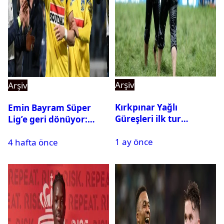
Arşiv
Arşiv
Kırkpınar Yağlı
Emin Bayram Süper
Güreşleri ilk tur
Lig’e geri dönüyor:
sonuçları açıklandı! İşte
Galatasaray onay verdi
1 ay önce
2. tura geçen
4 hafta önce
pehlivanlar