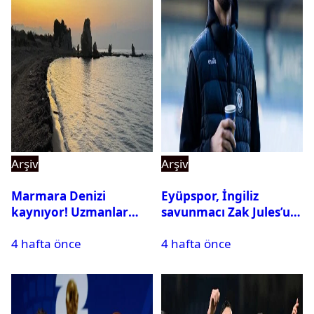
Arşiv
Arşiv
Marmara Denizi
Eyüpspor, İngiliz
kaynıyor! Uzmanlar
savunmacı Zak Jules’u
tehlikeyi işaret etti
kadrosuna kattı
4 hafta önce
4 hafta önce