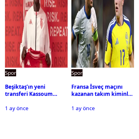
Spor
Spor
Beşiktaş’ın yeni
Fransa İsveç maçını
transferi Kassoum
kazanan takım kiminle
Ouattara saat kaçta
eşleşecek? Son 16
1 ay önce
1 ay önce
gelecek? Resmi
turundaki rakip belli
açıklama geldi
oldu