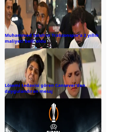
Muhammed Salah’ın Trabzonspor’a 2 yıllık
maliyeti belli oldu
Lösemi tedavisi gören Cansever’den
duygulandıran mesaj