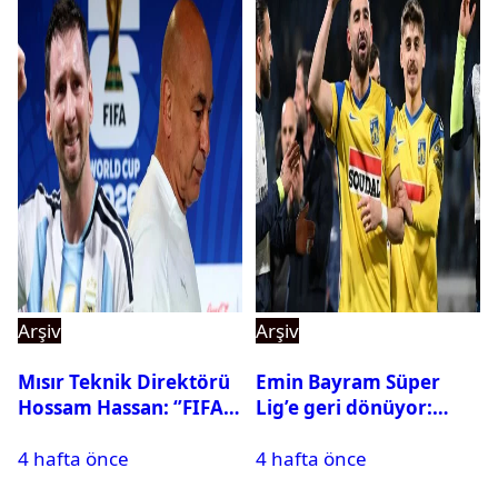
Arşiv
Arşiv
Mısır Teknik Direktörü
Emin Bayram Süper
Hossam Hassan: ‘’FIFA,
Lig’e geri dönüyor:
Messi’nin elenmesini
Galatasaray onay verdi
4 hafta önce
4 hafta önce
istemiyor’’