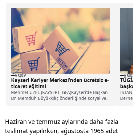
ARŞIV
ARŞIV
Kayseri Kariyer Merkezi’nden ücretsiz e-
TÜGİAD,
ticaret eğitimi
başkanl
Mehmet UZEL (KAYSERİ İGFA)Kayseri’de Başkan
İSTANBUL
Dr. Memduh Büyükkılıç önderliğinde sosyal ve
Derneği 
gönül belediyeciliğine yönelik...
Genç...
Haziran ve temmuz aylarında daha fazla
teslimat yapılırken, ağustosta 1965 adet